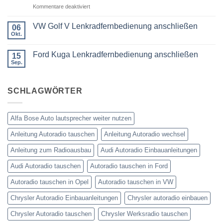
DIN
für
Kommentare deaktiviert
was
oder
Ford
wird
Doppel
Fusion
benötigt
DIN
VW Golf V Lenkradfernbedienung anschließen
06
Lenkradfernbedienung
Okt.
Keine
nachrüsten
Kommentare
ohne
zu
Ford Kuga Lenkradfernbedienung anschließen
15
VW
Can
Golf
Sep.
Keine
Bus
V
Kommentare
Lenkradfernbedienung
zu
anschließen
Ford
SCHLAGWÖRTER
Kuga
Lenkradfernbedienung
anschließen
Alfa Bose Auto lautsprecher weiter nutzen
Anleitung Autoradio tauschen
Anleitung Autoradio wechsel
Anleitung zum Radioausbau
Audi Autoradio Einbauanleitungen
Audi Autoradio tauschen
Autoradio tauschen in Ford
Autoradio tauschen in Opel
Autoradio tauschen in VW
Chrysler Autoradio Einbauanleitungen
Chrysler autoradio einbauen
Chrysler Autoradio tauschen
Chrysler Werksradio tauschen