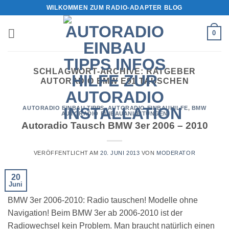
Zum
WILKOMMEN ZUM RADIO-ADAPTER BLOG
Inhalt
springen
0
SCHLAGWORT-ARCHIVE:
RATGEBER
AUTORADIO BMW E91 TAUSCHEN
AUTORADIO EINBAU TIPPS
,
AUTORADIO EINBAUHILFE
,
BMW
AUTORADIO EINBAUANLEITUNGEN
Autoradio Tausch BMW 3er 2006 – 2010
VERÖFFENTLICHT AM
20. JUNI 2013
VON
MODERATOR
20
Juni
BMW 3er 2006-2010: Radio tauschen! Modelle ohne
Navigation! Beim BMW 3er ab 2006-2010 ist der
Radiowechsel kein Problem. Man braucht natürlich einen