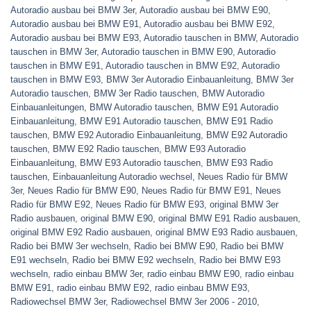
Autoradio ausbau bei BMW 3er
,
Autoradio ausbau bei BMW E90
,
Autoradio ausbau bei BMW E91
,
Autoradio ausbau bei BMW E92
,
Autoradio ausbau bei BMW E93
,
Autoradio tauschen in BMW
,
Autoradio
tauschen in BMW 3er
,
Autoradio tauschen in BMW E90
,
Autoradio
tauschen in BMW E91
,
Autoradio tauschen in BMW E92
,
Autoradio
tauschen in BMW E93
,
BMW 3er Autoradio Einbauanleitung
,
BMW 3er
Autoradio tauschen
,
BMW 3er Radio tauschen
,
BMW Autoradio
Einbauanleitungen
,
BMW Autoradio tauschen
,
BMW E91 Autoradio
Einbauanleitung
,
BMW E91 Autoradio tauschen
,
BMW E91 Radio
tauschen
,
BMW E92 Autoradio Einbauanleitung
,
BMW E92 Autoradio
tauschen
,
BMW E92 Radio tauschen
,
BMW E93 Autoradio
Einbauanleitung
,
BMW E93 Autoradio tauschen
,
BMW E93 Radio
tauschen
,
Einbauanleitung Autoradio wechsel
,
Neues Radio für BMW
3er
,
Neues Radio für BMW E90
,
Neues Radio für BMW E91
,
Neues
Radio für BMW E92
,
Neues Radio für BMW E93
,
original BMW 3er
Radio ausbauen
,
original BMW E90
,
original BMW E91 Radio ausbauen
,
original BMW E92 Radio ausbauen
,
original BMW E93 Radio ausbauen
,
Radio bei BMW 3er wechseln
,
Radio bei BMW E90
,
Radio bei BMW
E91 wechseln
,
Radio bei BMW E92 wechseln
,
Radio bei BMW E93
wechseln
,
radio einbau BMW 3er
,
radio einbau BMW E90
,
radio einbau
BMW E91
,
radio einbau BMW E92
,
radio einbau BMW E93
,
Radiowechsel BMW 3er
,
Radiowechsel BMW 3er 2006 - 2010
,