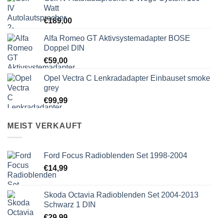
Watt
€
189,00
Alfa Romeo GT Aktivsystemadapter BOSE
Doppel DIN
€
59,00
Opel Vectra C Lenkradadapter Einbauset smoke
grey
€
99,99
MEIST VERKAUFT
Ford Focus Radioblenden Set 1998-2004
€
14,99
Skoda Octavia Radioblenden Set 2004-2013
Schwarz 1 DIN
€
29,99