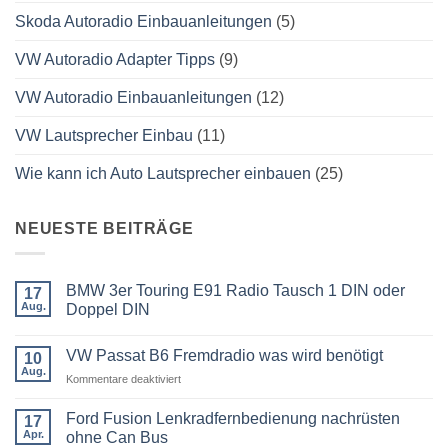
Skoda Autoradio Einbauanleitungen
(5)
VW Autoradio Adapter Tipps
(9)
VW Autoradio Einbauanleitungen
(12)
VW Lautsprecher Einbau
(11)
Wie kann ich Auto Lautsprecher einbauen
(25)
NEUESTE BEITRÄGE
BMW 3er Touring E91 Radio Tausch 1 DIN oder
17
Aug.
Doppel DIN
Keine
Kommentare
VW Passat B6 Fremdradio was wird benötigt
zu
10
BMW
Aug.
für
Kommentare deaktiviert
3er
Touring
VW
E91
Passat
Ford Fusion Lenkradfernbedienung nachrüsten
17
Radio
B6
Tausch
Apr.
ohne Can Bus
1
Fremdradio