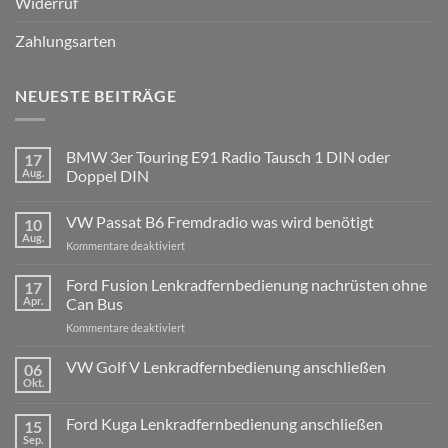
Widerruf
Zahlungsarten
NEUESTE BEITRÄGE
BMW 3er Touring E91 Radio Tausch 1 DIN oder
17
Aug.
Doppel DIN
Keine
Kommentare
VW Passat B6 Fremdradio was wird benötigt
10
zu
BMW
Aug.
für
Kommentare deaktiviert
3er
Touring
VW
E91
Passat
Ford Fusion Lenkradfernbedienung nachrüsten ohne
17
Radio
B6
Tausch
Apr.
Can Bus
1
Fremdradio
DIN
für
Kommentare deaktiviert
was
oder
Ford
wird
Doppel
Fusion
VW Golf V Lenkradfernbedienung anschließen
benötigt
DIN
06
Lenkradfernbedienung
Okt.
Keine
nachrüsten
Kommentare
ohne
zu
Ford Kuga Lenkradfernbedienung anschließen
15
VW
Can
Golf
Sep.
Keine
Bus