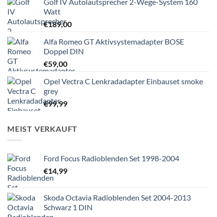
Golf IV Autolautsprecher 2-Wege-System 160
Watt
€
189,00
Alfa Romeo GT Aktivsystemadapter BOSE
Doppel DIN
€
59,00
Opel Vectra C Lenkradadapter Einbauset smoke
grey
€
99,99
MEIST VERKAUFT
Ford Focus Radioblenden Set 1998-2004
€
14,99
Skoda Octavia Radioblenden Set 2004-2013
Schwarz 1 DIN