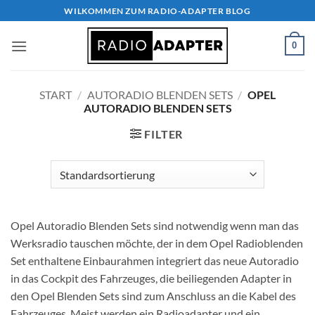
Zum
WILKOMMEN ZUM RADIO-ADAPTER BLOG
Inhalt
springen
0
START
/
AUTORADIO BLENDEN SETS
/
OPEL
AUTORADIO BLENDEN SETS
FILTER
Opel Autoradio Blenden Sets sind notwendig wenn man das
Werksradio tauschen möchte, der in dem Opel Radioblenden
Set enthaltene Einbaurahmen integriert das neue Autoradio
in das Cockpit des Fahrzeuges, die beiliegenden Adapter in
den Opel Blenden Sets sind zum Anschluss an die Kabel des
Fahrzeuges. Meist werden ein Radioadapter und ein