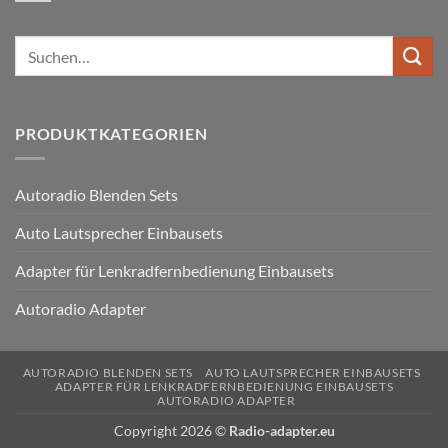
V
Kommentare
Lenkradfernbedienung
zu
anschließen
Ford
Suchen
Kuga
Lenkradfernbedienung
nach:
anschließen
PRODUKTKATEGORIEN
Autoradio Blenden Sets
Auto Lautsprecher Einbausets
Adapter für Lenkradfernbedienung Einbausets
Autoradio Adapter
AUTORADIO BLENDEN SETS
AUTO LAUTSPRECHER EINBAUSETS
ADAPTER FÜR LENKRADFERNBEDIENUNG EINBAUSETS
AUTORADIO ADAPTER
Copyright 2026 ©
Radio-adapter.eu