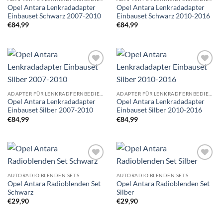
Opel Antara Lenkradadapter
Opel Antara Lenkradadapter
Einbauset Schwarz 2007-2010
Einbauset Schwarz 2010-2016
€
84,99
€
84,99
Zu
Zu
Wunschliste
Wunschliste
hinzufügen
hinzufügen
ADAPTER FÜR LENKRADFERNBEDIENUNG EINBAUSETS
ADAPTER FÜR LENKRADFERNBEDIENUNG EINBAUSETS
Opel Antara Lenkradadapter
Opel Antara Lenkradadapter
Einbauset Silber 2007-2010
Einbauset Silber 2010-2016
€
84,99
€
84,99
Zu
Zu
Wunschliste
Wunschliste
AUTORADIO BLENDEN SETS
AUTORADIO BLENDEN SETS
hinzufügen
hinzufügen
Opel Antara Radioblenden Set
Opel Antara Radioblenden Set
Schwarz
Silber
€
29,90
€
29,90