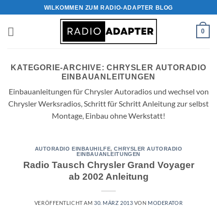
Zum
WILKOMMEN ZUM RADIO-ADAPTER BLOG
Inhalt
springen
0
KATEGORIE-ARCHIVE:
CHRYSLER AUTORADIO
EINBAUANLEITUNGEN
Einbauanleitungen für Chrysler Autoradios und wechsel von
Chrysler Werksradios, Schritt für Schritt Anleitung zur selbst
Montage, Einbau ohne Werkstatt!
AUTORADIO EINBAUHILFE
,
CHRYSLER AUTORADIO
EINBAUANLEITUNGEN
Radio Tausch Chrysler Grand Voyager
ab 2002 Anleitung
VERÖFFENTLICHT AM
30. MÄRZ 2013
VON
MODERATOR