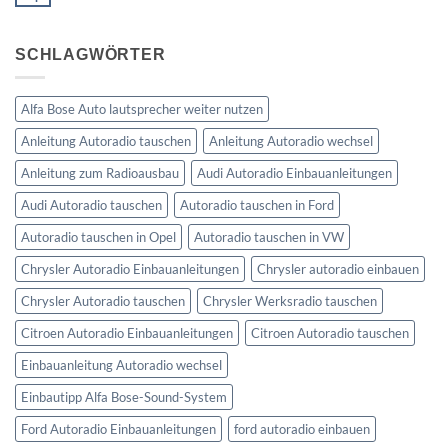
Keine
Bus
V
Kommentare
Lenkradfernbedienung
zu
anschließen
Ford
SCHLAGWÖRTER
Kuga
Lenkradfernbedienung
anschließen
Alfa Bose Auto lautsprecher weiter nutzen
Anleitung Autoradio tauschen
Anleitung Autoradio wechsel
Anleitung zum Radioausbau
Audi Autoradio Einbauanleitungen
Audi Autoradio tauschen
Autoradio tauschen in Ford
Autoradio tauschen in Opel
Autoradio tauschen in VW
Chrysler Autoradio Einbauanleitungen
Chrysler autoradio einbauen
Chrysler Autoradio tauschen
Chrysler Werksradio tauschen
Citroen Autoradio Einbauanleitungen
Citroen Autoradio tauschen
Einbauanleitung Autoradio wechsel
Einbautipp Alfa Bose-Sound-System
Ford Autoradio Einbauanleitungen
ford autoradio einbauen