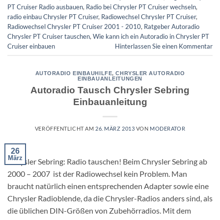
PT Cruiser Radio ausbauen
,
Radio bei Chrysler PT Cruiser wechseln
,
radio einbau Chrysler PT Cruiser
,
Radiowechsel Chrysler PT Cruiser
,
Radiowechsel Chrysler PT Cruiser 2001 - 2010
,
Ratgeber Autoradio
Chrysler PT Cruiser tauschen
,
Wie kann ich ein Autoradio in Chrysler PT
Cruiser einbauen
Hinterlassen Sie einen Kommentar
AUTORADIO EINBAUHILFE
,
CHRYSLER AUTORADIO
EINBAUANLEITUNGEN
Autoradio Tausch Chrysler Sebring
Einbauanleitung
VERÖFFENTLICHT AM
26. MÄRZ 2013
VON
MODERATOR
26
März
Chrysler Sebring: Radio tauschen! Beim Chrysler Sebring ab
2000 – 2007 ist der Radiowechsel kein Problem. Man
braucht natürlich einen entsprechenden Adapter sowie eine
Chrysler Radioblende, da die Chrysler-Radios anders sind, als
die üblichen DIN-Größen von Zubehörradios. Mit dem