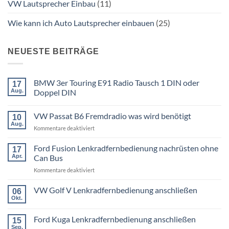
VW Lautsprecher Einbau
(11)
Wie kann ich Auto Lautsprecher einbauen
(25)
NEUESTE BEITRÄGE
BMW 3er Touring E91 Radio Tausch 1 DIN oder
17
Aug.
Doppel DIN
Keine
Kommentare
VW Passat B6 Fremdradio was wird benötigt
zu
10
BMW
Aug.
für
Kommentare deaktiviert
3er
Touring
VW
E91
Passat
Ford Fusion Lenkradfernbedienung nachrüsten ohne
17
Radio
B6
Tausch
Apr.
Can Bus
1
Fremdradio
DIN
für
Kommentare deaktiviert
was
oder
Ford
wird
Doppel
Fusion
VW Golf V Lenkradfernbedienung anschließen
benötigt
DIN
06
Lenkradfernbedienung
Okt.
Keine
nachrüsten
Kommentare
ohne
zu
Ford Kuga Lenkradfernbedienung anschließen
15
VW
Can
Golf
Sep.