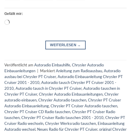
Gefällt mir:
Wird
geladen …
WEITERLESEN
→
Veröffentlicht am
Autoradio Einbauhilfe
,
Chrysler Autoradio
Einbauanleitungen
|
Markiert
Anleitung zum Radioausbau
,
Autoradio
ausbau bei Chrysler PT Cruiser
,
Autoradio Einbauanleitung Chrysler PT
Cruiser 2001 - 2010
,
Autoradio tausch Chrysler PT Cruiser 2001 -
2010
,
Autoradio tausch in Chrysler PT Cruiser
,
Autoradio tauschen in
Chrysler PT Cruiser
,
Chrysler Autoradio Einbauanleitungen
,
Chrysler
autoradio einbauen
,
Chrysler Autoradio tauschen
,
Chrysler PT Cruiser
Autoradio Einbauanleitung
,
Chrysler PT Cruiser Autoradio tauschen
,
Chrysler PT Cruiser CD Radio tauschen
,
Chrysler PT Cruiser Radio
tauschen
,
Chrysler PT Cruiser Radio tauschen 2001 - 2010
,
Chrysler PT
Cruiser Radio wechseln
,
Chrysler Werksradio tauschen
,
Einbauanleitung
Autoradio wechsel
,
Neues Radio für Chrysler PT Cruiser
,
original Chrysler