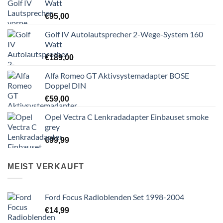
Watt
€
95,00
Golf IV Autolautsprecher 2-Wege-System 160
Watt
€
189,00
Alfa Romeo GT Aktivsystemadapter BOSE
Doppel DIN
€
59,00
Opel Vectra C Lenkradadapter Einbauset smoke
grey
€
99,99
MEIST VERKAUFT
Ford Focus Radioblenden Set 1998-2004
€
14,99