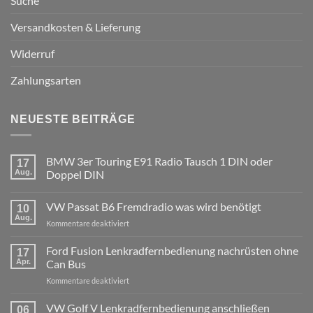
Suche
Versandkosten & Lieferung
Widerruf
Zahlungsarten
NEUESTE BEITRÄGE
BMW 3er Touring E91 Radio Tausch 1 DIN oder
17
Aug.
Doppel DIN
Keine
Kommentare
VW Passat B6 Fremdradio was wird benötigt
zu
10
BMW
Aug.
für
Kommentare deaktiviert
3er
Touring
VW
E91
Passat
Ford Fusion Lenkradfernbedienung nachrüsten ohne
17
Radio
B6
Tausch
Apr.
Can Bus
1
Fremdradio
DIN
für
Kommentare deaktiviert
was
oder
Ford
wird
Doppel
Fusion
VW Golf V Lenkradfernbedienung anschließen
benötigt
DIN
06