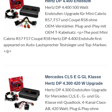
Hertz DP 4.400 Endstufe
Hertz DP 4.400 500 Watt
Endstufen-Upgrade für Mini Cabrio
R57, F57 und Coupé R58 ohne
OEM-Verstärker. Plug-and-Play mit
OEM T-Kabelsatz. <p>The post Mini
Cabrio R57 F57 Coupé R58 Hertz DP 4.400 Endstufe first
appeared on Auto-Lautsprecher Testsieger und Top-Marken.
</p>
Mercedes CLS E G GL Klasse
Hertz DP 4.300 420 W Upgrade
Hertz DP 4.300 Endstufen-Upgrade
für Mercedes CLS, E-, G- und GL-
Klasse mit Quadlock. 4-Kanal Class-
AB, 420 Watt, Plug & Play ohne