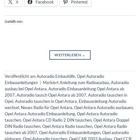
X
Facebook
Pinterest
Gefällt mir:
WEITERLESEN
→
Veröffentlicht am
Autoradio Einbauhilfe
,
Opel Autoradio
Einbauanleitungen
|
Markiert
Anleitung zum Radioausbau
,
Autoradio
ausbau bei Opel Antara
,
Autoradio Einbauanleitung Opel Antara ab
2007
,
Autoradio tausch Opel Antara ab 2007
,
Autoradio tauschen in
Opel
,
Autoradio tauschen in Opel Antara
,
Einbauanleitung Autoradio
wechsel
,
Neues Radio für Opel Antara
,
Opel Antara Autoradio ausbauen
,
Opel Antara Autoradio Einbauanleitung
,
Opel Antara Autoradio
tauschen
,
Opel Antara CD Radio 2 DIN tauschen
,
Opel Antara Doppel
DIN Radio tauschen
,
Opel Antara Radio tauschen
,
Opel Antara Radio
tauschen ab 2007
,
Opel Autoradio Einbauanleitungen
,
Opel autoradio
einbauen
,
Opel Autoradio tauschen
,
Opel CAR 2003 Ausbau
,
Opel CCR