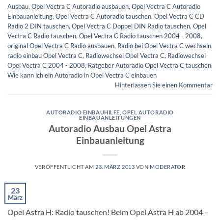
Ausbau
,
Opel Vectra C Autoradio ausbauen
,
Opel Vectra C Autoradio
Einbauanleitung
,
Opel Vectra C Autoradio tauschen
,
Opel Vectra C CD
Radio 2 DIN tauschen
,
Opel Vectra C Doppel DIN Radio tauschen
,
Opel
Vectra C Radio tauschen
,
Opel Vectra C Radio tauschen 2004 - 2008
,
original Opel Vectra C Radio ausbauen
,
Radio bei Opel Vectra C wechseln
,
radio einbau Opel Vectra C
,
Radiowechsel Opel Vectra C
,
Radiowechsel
Opel Vectra C 2004 - 2008
,
Ratgeber Autoradio Opel Vectra C tauschen
,
Wie kann ich ein Autoradio in Opel Vectra C einbauen
Hinterlassen Sie einen Kommentar
AUTORADIO EINBAUHILFE
,
OPEL AUTORADIO
EINBAUANLEITUNGEN
Autoradio Ausbau Opel Astra
Einbauanleitung
VERÖFFENTLICHT AM
23. MÄRZ 2013
VON
MODERATOR
23
März
Opel Astra H: Radio tauschen! Beim Opel Astra H ab 2004 –