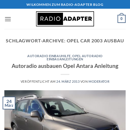
Zum
WILKOMMEN ZUM RADIO-ADAPTER BLOG
Inhalt
springen
0
SCHLAGWORT-ARCHIVE:
OPEL CAR 2003 AUSBAU
AUTORADIO EINBAUHILFE
,
OPEL AUTORADIO
EINBAUANLEITUNGEN
Autoradio ausbauen Opel Antara Anleitung
VERÖFFENTLICHT AM
24. MÄRZ 2013
VON
MODERATOR
24
März