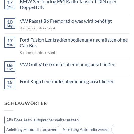
BMW 3er Touring E91 Radio Tausch 1 DIN oder
17
Aug.
Doppel DIN
Keine
Kommentare
VW Passat B6 Fremdradio was wird benötigt
10
zu
BMW
Aug.
für
Kommentare deaktiviert
3er
Touring
VW
E91
Passat
Ford Fusion Lenkradfernbedienung nachrüsten ohne
17
Radio
B6
Tausch
Apr.
Can Bus
1
Fremdradio
DIN
für
Kommentare deaktiviert
was
oder
Ford
wird
Doppel
Fusion
VW Golf V Lenkradfernbedienung anschließen
benötigt
DIN
06
Lenkradfernbedienung
Okt.
Keine
nachrüsten
Kommentare
ohne
zu
Ford Kuga Lenkradfernbedienung anschließen
15
VW
Can
Golf
Sep.
Keine
Bus
V
Kommentare
Lenkradfernbedienung
zu
anschließen
Ford
SCHLAGWÖRTER
Kuga
Lenkradfernbedienung
anschließen
Alfa Bose Auto lautsprecher weiter nutzen
Anleitung Autoradio tauschen
Anleitung Autoradio wechsel