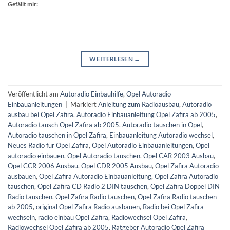
Gefällt mir:
WEITERLESEN
→
Veröffentlicht am
Autoradio Einbauhilfe
,
Opel Autoradio
Einbauanleitungen
|
Markiert
Anleitung zum Radioausbau
,
Autoradio
ausbau bei Opel Zafira
,
Autoradio Einbauanleitung Opel Zafira ab 2005
,
Autoradio tausch Opel Zafira ab 2005
,
Autoradio tauschen in Opel
,
Autoradio tauschen in Opel Zafira
,
Einbauanleitung Autoradio wechsel
,
Neues Radio für Opel Zafira
,
Opel Autoradio Einbauanleitungen
,
Opel
autoradio einbauen
,
Opel Autoradio tauschen
,
Opel CAR 2003 Ausbau
,
Opel CCR 2006 Ausbau
,
Opel CDR 2005 Ausbau
,
Opel Zafira Autoradio
ausbauen
,
Opel Zafira Autoradio Einbauanleitung
,
Opel Zafira Autoradio
tauschen
,
Opel Zafira CD Radio 2 DIN tauschen
,
Opel Zafira Doppel DIN
Radio tauschen
,
Opel Zafira Radio tauschen
,
Opel Zafira Radio tauschen
ab 2005
,
original Opel Zafira Radio ausbauen
,
Radio bei Opel Zafira
wechseln
,
radio einbau Opel Zafira
,
Radiowechsel Opel Zafira
,
Radiowechsel Opel Zafira ab 2005
,
Ratgeber Autoradio Opel Zafira