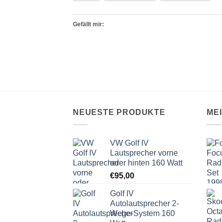
Gefällt mir:
NEUESTE PRODUKTE
ME
VW Golf IV
Lautsprecher vorne
oder hinten 160 Watt
€
95,00
Golf IV
Autolautsprecher 2-
Wege-System 160