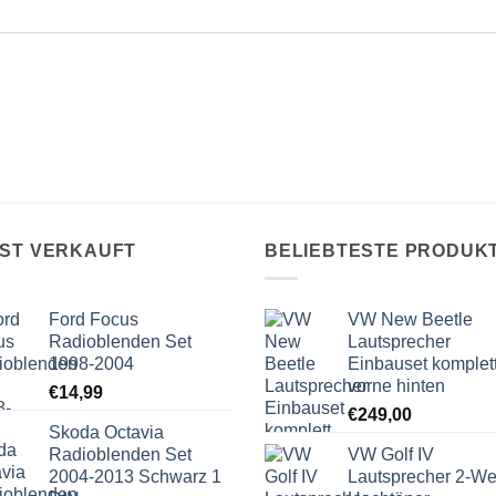
IST VERKAUFT
BELIEBTESTE PRODUK
Ford Focus
VW New Beetle
Radioblenden Set
Lautsprecher
1998-2004
Einbauset komplet
vorne hinten
€
14,99
€
249,00
Skoda Octavia
Radioblenden Set
VW Golf IV
2004-2013 Schwarz 1
Lautsprecher 2-W