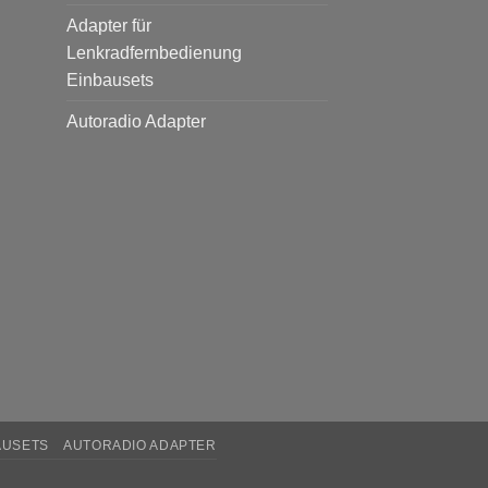
Adapter für
Lenkradfernbedienung
Einbausets
Autoradio Adapter
AUSETS
AUTORADIO ADAPTER