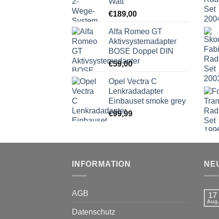
Watt
€
189,00
Alfa Romeo GT
Aktivsystemadapter
BOSE Doppel DIN
€
59,00
Opel Vectra C
Lenkradadapter
Einbauset smoke grey
€
99,99
INFORMATION
NE
AGB
17
Aug.
Datenschutz