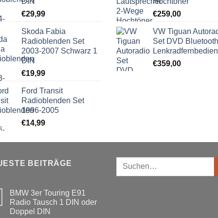
DIN
Hochtöner
€
29,99
€
259,00
Skoda Fabia
VW Tiguan Autora
Radioblenden Set
Set DVD Bluetoot
2003-2007 Schwarz 1
Lenkradfernbedie
DIN
€
359,00
€
19,99
Ford Transit
Radioblenden Set
1996-2005
€
14,99
Suchen
UESTE BEITRÄGE
nach:
BMW 3er Touring E91
Radio Tausch 1 DIN oder
Doppel DIN