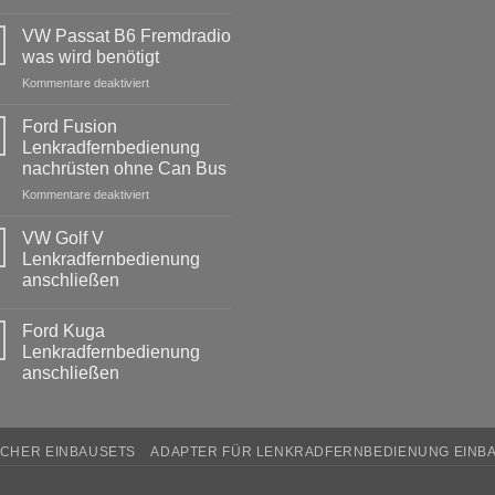
Keine
Kommentare
VW Passat B6 Fremdradio
zu
BMW
was wird benötigt
3er
Touring
für
Kommentare deaktiviert
E91
VW
Radio
Passat
Tausch
Ford Fusion
1
B6
Lenkradfernbedienung
DIN
Fremdradio
oder
nachrüsten ohne Can Bus
was
Doppel
DIN
für
Kommentare deaktiviert
wird
Ford
benötigt
Fusion
VW Golf V
Lenkradfernbedienung
Lenkradfernbedienung
nachrüsten
anschließen
ohne
Keine
Can
Kommentare
Bus
Ford Kuga
zu
VW
Lenkradfernbedienung
Golf
anschließen
V
Lenkradfernbedienung
Keine
anschließen
Kommentare
zu
Ford
CHER EINBAUSETS
ADAPTER FÜR LENKRADFERNBEDIENUNG EINB
Kuga
Lenkradfernbedienung
anschließen