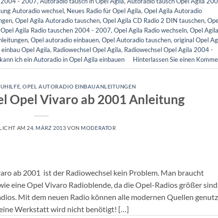
a 2004 - 2007
,
Autoradio tausch in Opel Agila
,
Autoradio tausch Opel Agila 200
tung Autoradio wechsel
,
Neues Radio für Opel Agila
,
Opel Agila Autoradio
ungen
,
Opel Agila Autoradio tauschen
,
Opel Agila CD Radio 2 DIN tauschen
,
Ope
,
Opel Agila Radio tauschen 2004 - 2007
,
Opel Agila Radio wechseln
,
Opel Agil
nleitungen
,
Opel autoradio einbauen
,
Opel Autoradio tauschen
,
original Opel Ag
 einbau Opel Agila
,
Radiowechsel Opel Agila
,
Radiowechsel Opel Agila 2004 -
kann ich ein Autoradio in Opel Agila einbauen
Hinterlassen Sie einen Komme
UHILFE
,
OPEL AUTORADIO EINBAUANLEITUNGEN
l Opel Vivaro ab 2001 Anleitung
LICHT AM
24. MÄRZ 2013
VON
MODERATOR
varo ab 2001 ist der Radiowechsel kein Problem. Man braucht
ie eine Opel Vivaro Radioblende, da die Opel-Radios größer sind
dios. Mit dem neuen Radio können alle modernen Quellen genutz
eine Werkstatt wird nicht benötigt! […]