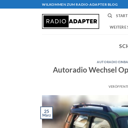
Zum
WILKOMMEN ZUM RADIO-ADAPTER BLOG
Inhalt
START
springen
WEITERE 
SC
AUTORADIO EINBA
Autoradio Wechsel Ope
VERÖFFENT
25
März