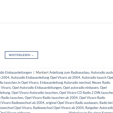
WEITERLESEN
→
dio Einbauanleitungen
|
Markiert
Anleitung zum Radioausbau
,
Autoradio aus
ab 2004
,
Autoradio Einbauanleitung Opel Vivaro ab 2004
,
Autoradio tausch Ope
io tauschen in Opel Vivaro
,
Einbauanleitung Autoradio wechsel
,
Neues Radio
 Vivaro
,
Opel Autoradio Einbauanleitungen
,
Opel autoradio einbauen
,
Opel
leitung
,
Opel Vivaro Autoradio tauschen
,
Opel Vivaro CD Radio 2 DIN tausche
o Radio tauschen
,
Opel Vivaro Radio tauschen ab 2004
,
Opel Vivaro Radio
l Vivaro Radiowechsel ab 2004
,
original Opel Vivaro Radio ausbauen
,
Radio bei
iowechsel Opel Vivaro
,
Radiowechsel Opel Vivaro ab 2004
,
Ratgeber Autoradi
 Opel Vivaro einbauen
Hinterlassen Sie einen Komme