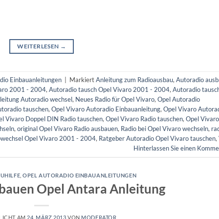
WEITERLESEN
→
dio Einbauanleitungen
|
Markiert
Anleitung zum Radioausbau
,
Autoradio aus
varo 2001 - 2004
,
Autoradio tausch Opel Vivaro 2001 - 2004
,
Autoradio tausc
leitung Autoradio wechsel
,
Neues Radio für Opel Vivaro
,
Opel Autoradio
utoradio tauschen
,
Opel Vivaro Autoradio Einbauanleitung
,
Opel Vivaro Autora
l Vivaro Doppel DIN Radio tauschen
,
Opel Vivaro Radio tauschen
,
Opel Vivaro
hseln
,
original Opel Vivaro Radio ausbauen
,
Radio bei Opel Vivaro wechseln
,
ra
owechsel Opel Vivaro 2001 - 2004
,
Ratgeber Autoradio Opel Vivaro tauschen
,
Hinterlassen Sie einen Komme
UHILFE
,
OPEL AUTORADIO EINBAUANLEITUNGEN
bauen Opel Antara Anleitung
LICHT AM
24. MÄRZ 2013
VON
MODERATOR