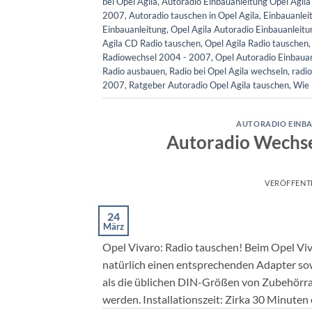
bei Opel Agila
,
Autoradio Einbauanleitung Opel Agil
2007
,
Autoradio tauschen in Opel Agila
,
Einbauanlei
Einbauanleitung
,
Opel Agila Autoradio Einbauanleit
Agila CD Radio tauschen
,
Opel Agila Radio tauschen
Radiowechsel 2004 - 2007
,
Opel Autoradio Einbaua
Radio ausbauen
,
Radio bei Opel Agila wechseln
,
radio
2007
,
Ratgeber Autoradio Opel Agila tauschen
,
Wie 
AUTORADIO EINBA
Autoradio Wechse
VERÖFFENT
24
März
Opel Vivaro: Radio tauschen! Beim Opel Vi
natürlich einen entsprechenden Adapter sow
als die üblichen DIN-Größen von Zubehörra
werden. Installationszeit: Zirka 30 Minuten 