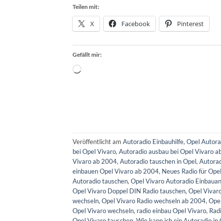
Teilen mit:
X
Facebook
Pinterest
Gefällt mir:
Wird
geladen …
Veröffentlicht am
Autoradio Einbauhilfe
,
Opel Autora
bei Opel Vivaro
,
Autoradio ausbau bei Opel Vivaro 
Vivaro ab 2004
,
Autoradio tauschen in Opel
,
Autorad
einbauen Opel Vivaro ab 2004
,
Neues Radio für Opel
Autoradio tauschen
,
Opel Vivaro Autoradio Einbauan
Opel Vivaro Doppel DIN Radio tauschen
,
Opel Vivar
wechseln
,
Opel Vivaro Radio wechseln ab 2004
,
Ope
Opel Vivaro wechseln
,
radio einbau Opel Vivaro
,
Rad
Opel Vivaro tauschen
,
Wie kann ich ein Autoradio in