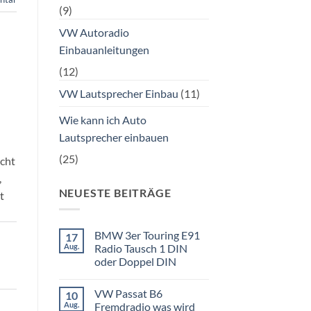
(9)
VW Autoradio
Einbauanleitungen
(12)
VW Lautsprecher Einbau
(11)
Wie kann ich Auto
Lautsprecher einbauen
(25)
ucht
,
NEUESTE BEITRÄGE
t
BMW 3er Touring E91
17
Aug.
Radio Tausch 1 DIN
oder Doppel DIN
Keine
Kommentare
VW Passat B6
10
zu
BMW
Aug.
Fremdradio was wird