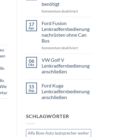
3er
benötigt
Touring
E91
für
Kommentare deaktiviert
Radio
Tausch
VW
1
Passat
Ford Fusion
17
DIN
B6
Apr.
oder
Lenkradfernbedienung
Fremdradio
Doppel
nachrüsten ohne Can
DIN
was
Bus
wird
benötigt
für
Kommentare deaktiviert
bau
Ford
hen
Fusion
VW Golf V
06
Lenkradfernbedienung
Okt.
Lenkradfernbedienung
dio
nachrüsten
anschließen
ohne
Keine
Can
dio
Kommentare
Bus
Ford Kuga
15
zu
Wie
VW
Sep.
Lenkradfernbedienung
ntar
Golf
anschließen
V
Lenkradfernbedienung
Keine
anschließen
Kommentare
zu
SCHLAGWÖRTER
Ford
Kuga
Lenkradfernbedienung
anschließen
Alfa Bose Auto lautsprecher weiter