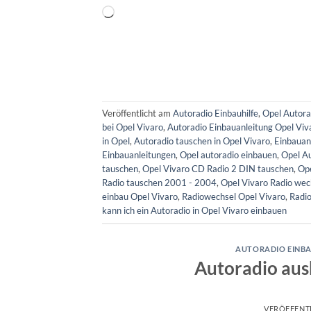
Wird
geladen …
Veröffentlicht am
Autoradio Einbauhilfe
,
Opel Autora
bei Opel Vivaro
,
Autoradio Einbauanleitung Opel Vi
in Opel
,
Autoradio tauschen in Opel Vivaro
,
Einbauan
Einbauanleitungen
,
Opel autoradio einbauen
,
Opel A
tauschen
,
Opel Vivaro CD Radio 2 DIN tauschen
,
Ope
Radio tauschen 2001 - 2004
,
Opel Vivaro Radio wec
einbau Opel Vivaro
,
Radiowechsel Opel Vivaro
,
Radi
kann ich ein Autoradio in Opel Vivaro einbauen
AUTORADIO EINBA
Autoradio aus
VERÖFFENT