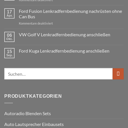
3er
Touring
VW
E91
Passat
Ford Fusion Lenkradfernbedienung nachrüsten ohne
17
Radio
B6
Tausch
Apr.
Can Bus
1
Fremdradio
DIN
für
Kommentare deaktiviert
was
oder
Ford
wird
Doppel
Fusion
VW Golf V Lenkradfernbedienung anschließen
benötigt
DIN
06
Lenkradfernbedienung
Okt.
Keine
nachrüsten
Kommentare
ohne
zu
Ford Kuga Lenkradfernbedienung anschließen
15
VW
Can
Golf
Sep.
Keine
Bus
V
Kommentare
Lenkradfernbedienung
zu
anschließen
Ford
Suchen
Kuga
Lenkradfernbedienung
nach:
anschließen
PRODUKTKATEGORIEN
Autoradio Blenden Sets
Auto Lautsprecher Einbausets