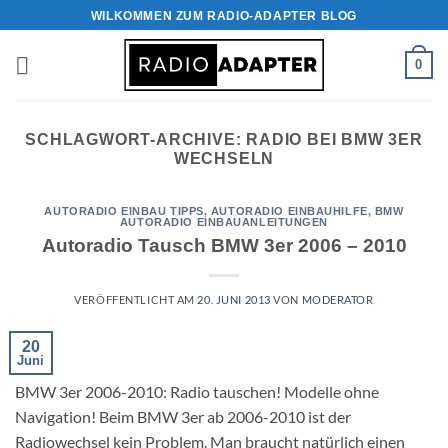
Zum
WILKOMMEN ZUM RADIO-ADAPTER BLOG
Inhalt
springen
0
SCHLAGWORT-ARCHIVE:
RADIO BEI BMW 3ER
WECHSELN
AUTORADIO EINBAU TIPPS
,
AUTORADIO EINBAUHILFE
,
BMW
AUTORADIO EINBAUANLEITUNGEN
Autoradio Tausch BMW 3er 2006 – 2010
VERÖFFENTLICHT AM
20. JUNI 2013
VON
MODERATOR
20
Juni
BMW 3er 2006-2010: Radio tauschen! Modelle ohne
Navigation! Beim BMW 3er ab 2006-2010 ist der
Radiowechsel kein Problem. Man braucht natürlich einen