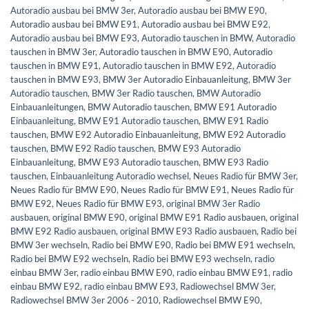
Autoradio ausbau bei BMW 3er
,
Autoradio ausbau bei BMW E90
,
Autoradio ausbau bei BMW E91
,
Autoradio ausbau bei BMW E92
,
Autoradio ausbau bei BMW E93
,
Autoradio tauschen in BMW
,
Autoradio
tauschen in BMW 3er
,
Autoradio tauschen in BMW E90
,
Autoradio
tauschen in BMW E91
,
Autoradio tauschen in BMW E92
,
Autoradio
tauschen in BMW E93
,
BMW 3er Autoradio Einbauanleitung
,
BMW 3er
Autoradio tauschen
,
BMW 3er Radio tauschen
,
BMW Autoradio
Einbauanleitungen
,
BMW Autoradio tauschen
,
BMW E91 Autoradio
Einbauanleitung
,
BMW E91 Autoradio tauschen
,
BMW E91 Radio
tauschen
,
BMW E92 Autoradio Einbauanleitung
,
BMW E92 Autoradio
tauschen
,
BMW E92 Radio tauschen
,
BMW E93 Autoradio
Einbauanleitung
,
BMW E93 Autoradio tauschen
,
BMW E93 Radio
tauschen
,
Einbauanleitung Autoradio wechsel
,
Neues Radio für BMW 3er
,
Neues Radio für BMW E90
,
Neues Radio für BMW E91
,
Neues Radio für
BMW E92
,
Neues Radio für BMW E93
,
original BMW 3er Radio
ausbauen
,
original BMW E90
,
original BMW E91 Radio ausbauen
,
original
BMW E92 Radio ausbauen
,
original BMW E93 Radio ausbauen
,
Radio bei
BMW 3er wechseln
,
Radio bei BMW E90
,
Radio bei BMW E91 wechseln
,
Radio bei BMW E92 wechseln
,
Radio bei BMW E93 wechseln
,
radio
einbau BMW 3er
,
radio einbau BMW E90
,
radio einbau BMW E91
,
radio
einbau BMW E92
,
radio einbau BMW E93
,
Radiowechsel BMW 3er
,
Radiowechsel BMW 3er 2006 - 2010
,
Radiowechsel BMW E90
,