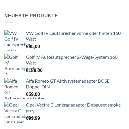
NEUESTE PRODUKTE
VW Golf IV Lautsprecher vorne oder hinten 160
Watt
€
95,00
Golf IV Autolautsprecher 2-Wege-System 160
Watt
€
189,00
Alfa Romeo GT Aktivsystemadapter BOSE
Doppel DIN
€
59,00
Opel Vectra C Lenkradadapter Einbauset smoke
grey
€
99,99