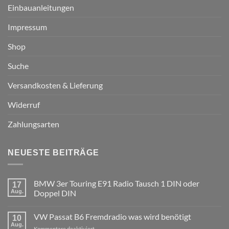
Einbauanleitungen
Impressum
Shop
Suche
Versandkosten & Lieferung
Widerruf
Zahlungsarten
NEUESTE BEITRÄGE
BMW 3er Touring E91 Radio Tausch 1 DIN oder
17
Aug.
Doppel DIN
Keine
Kommentare
VW Passat B6 Fremdradio was wird benötigt
zu
10
BMW
Aug.
für
Kommentare deaktiviert