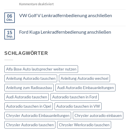
DIN
für
Kommentare deaktiviert
was
oder
Ford
wird
Doppel
Fusion
VW Golf V Lenkradfernbedienung anschließen
benötigt
DIN
06
Lenkradfernbedienung
Okt.
Keine
nachrüsten
Kommentare
ohne
zu
Ford Kuga Lenkradfernbedienung anschließen
15
VW
Can
Golf
Sep.
Keine
Bus
V
Kommentare
Lenkradfernbedienung
zu
anschließen
Ford
SCHLAGWÖRTER
Kuga
Lenkradfernbedienung
anschließen
Alfa Bose Auto lautsprecher weiter nutzen
Anleitung Autoradio tauschen
Anleitung Autoradio wechsel
Anleitung zum Radioausbau
Audi Autoradio Einbauanleitungen
Audi Autoradio tauschen
Autoradio tauschen in Ford
Autoradio tauschen in Opel
Autoradio tauschen in VW
Chrysler Autoradio Einbauanleitungen
Chrysler autoradio einbauen
Chrysler Autoradio tauschen
Chrysler Werksradio tauschen