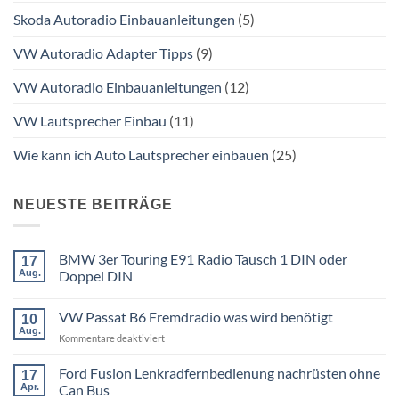
Skoda Autoradio Einbauanleitungen
(5)
VW Autoradio Adapter Tipps
(9)
VW Autoradio Einbauanleitungen
(12)
VW Lautsprecher Einbau
(11)
Wie kann ich Auto Lautsprecher einbauen
(25)
NEUESTE BEITRÄGE
BMW 3er Touring E91 Radio Tausch 1 DIN oder
17
Aug.
Doppel DIN
Keine
Kommentare
VW Passat B6 Fremdradio was wird benötigt
zu
10
BMW
Aug.
für
Kommentare deaktiviert
3er
Touring
VW
E91
Passat
Ford Fusion Lenkradfernbedienung nachrüsten ohne
17
Radio
B6
Tausch
Apr.
Can Bus
1
Fremdradio