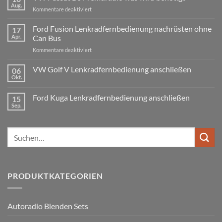
BMW
Aug.
für
Kommentare deaktiviert
3er
Touring
VW
E91
Passat
Ford Fusion Lenkradfernbedienung nachrüsten ohne
17
Radio
B6
Tausch
Apr.
Can Bus
1
Fremdradio
DIN
für
Kommentare deaktiviert
was
oder
Ford
wird
Doppel
Fusion
VW Golf V Lenkradfernbedienung anschließen
benötigt
DIN
06
Lenkradfernbedienung
Okt.
Keine
nachrüsten
Kommentare
ohne
zu
Ford Kuga Lenkradfernbedienung anschließen
15
VW
Can
Golf
Sep.
Keine
Bus
V
Kommentare
Lenkradfernbedienung
zu
anschließen
Ford
Suchen
Kuga
Lenkradfernbedienung
nach:
anschließen
PRODUKTKATEGORIEN
Autoradio Blenden Sets