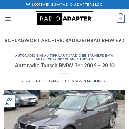
Zum
WILKOMMEN ZUM RADIO-ADAPTER BLOG
Inhalt
springen
0
SCHLAGWORT-ARCHIVE:
RADIO EINBAU BMW E92
AUTORADIO EINBAU TIPPS
,
AUTORADIO EINBAUHILFE
,
BMW
AUTORADIO EINBAUANLEITUNGEN
Autoradio Tausch BMW 3er 2006 – 2010
VERÖFFENTLICHT AM
20. JUNI 2013
VON
MODERATOR
20
Juni