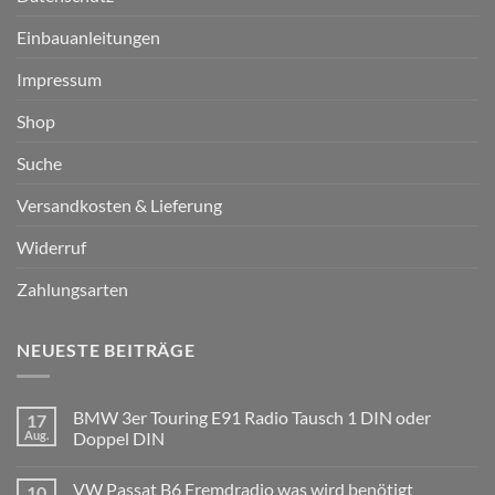
Einbauanleitungen
Impressum
Shop
Suche
Versandkosten & Lieferung
Widerruf
Zahlungsarten
NEUESTE BEITRÄGE
BMW 3er Touring E91 Radio Tausch 1 DIN oder
17
Aug.
Doppel DIN
Keine
Kommentare
VW Passat B6 Fremdradio was wird benötigt
10
zu