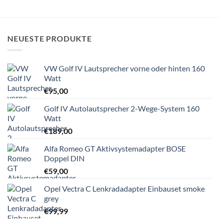
NEUESTE PRODUKTE
VW Golf IV Lautsprecher vorne oder hinten 160
Watt
€
95,00
Golf IV Autolautsprecher 2-Wege-System 160
Watt
€
189,00
Alfa Romeo GT Aktivsystemadapter BOSE
Doppel DIN
€
59,00
Opel Vectra C Lenkradadapter Einbauset smoke
grey
€
99,99