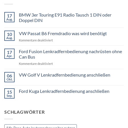
BMW 3er Touring E91 Radio Tausch 1 DIN oder
17
Aug.
Doppel DIN
Keine
Kommentare
VW Passat B6 Fremdradio was wird benötigt
10
zu
BMW
Aug.
für
Kommentare deaktiviert
3er
Touring
VW
E91
Passat
Ford Fusion Lenkradfernbedienung nachrüsten ohne
17
Radio
B6
Tausch
Apr.
Can Bus
1
Fremdradio
DIN
für
Kommentare deaktiviert
was
oder
Ford
wird
Doppel
Fusion
VW Golf V Lenkradfernbedienung anschließen
benötigt
DIN
06
Lenkradfernbedienung
Okt.
Keine
nachrüsten
Kommentare
ohne
zu
Ford Kuga Lenkradfernbedienung anschließen
15
VW
Can
Golf
Sep.
Keine
Bus
V
Kommentare
Lenkradfernbedienung
zu
anschließen
Ford
SCHLAGWÖRTER
Kuga
Lenkradfernbedienung
anschließen
Alfa Bose Auto lautsprecher weiter nutzen