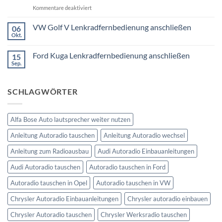
1
Fremdradio
DIN
für
Kommentare deaktiviert
was
oder
Ford
wird
Doppel
Fusion
VW Golf V Lenkradfernbedienung anschließen
benötigt
DIN
06
Lenkradfernbedienung
Okt.
Keine
nachrüsten
Kommentare
ohne
zu
Ford Kuga Lenkradfernbedienung anschließen
15
VW
Can
Golf
Sep.
Keine
Bus
V
Kommentare
Lenkradfernbedienung
zu
anschließen
Ford
SCHLAGWÖRTER
Kuga
Lenkradfernbedienung
anschließen
Alfa Bose Auto lautsprecher weiter nutzen
Anleitung Autoradio tauschen
Anleitung Autoradio wechsel
Anleitung zum Radioausbau
Audi Autoradio Einbauanleitungen
Audi Autoradio tauschen
Autoradio tauschen in Ford
Autoradio tauschen in Opel
Autoradio tauschen in VW
Chrysler Autoradio Einbauanleitungen
Chrysler autoradio einbauen
Chrysler Autoradio tauschen
Chrysler Werksradio tauschen