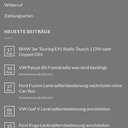
Widerruf
Zahlungsarten
NEUESTE BEITRÄGE
BMW 3er Touring E91 Radio Tausch 1 DIN oder
17
Aug.
Doppel DIN
Keine
Kommentare
VW Passat B6 Fremdradio was wird benötigt
10
zu
BMW
Aug.
für
Kommentare deaktiviert
3er
Touring
VW
E91
Passat
Ford Fusion Lenkradfernbedienung nachrüsten ohne
17
Radio
B6
Tausch
Apr.
Can Bus
1
Fremdradio
DIN
für
Kommentare deaktiviert
was
oder
Ford
wird
Doppel
Fusion
VW Golf V Lenkradfernbedienung anschließen
benötigt
DIN
06
Lenkradfernbedienung
Okt.
Keine
nachrüsten
Kommentare
ohne
zu
Ford Kuga Lenkradfernbedienung anschließen
15
VW
Can