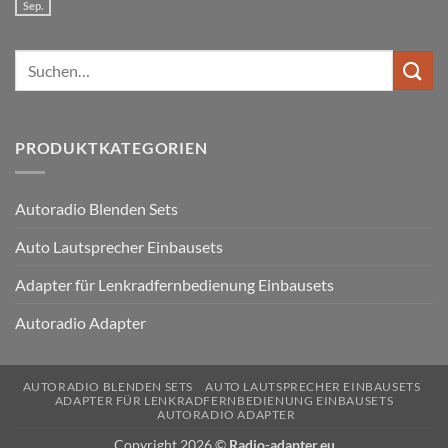
Golf
Sep.
Keine
Bus
V
Kommentare
Lenkradfernbedienung
zu
anschließen
Ford
Suchen
Kuga
Lenkradfernbedienung
nach:
anschließen
PRODUKTKATEGORIEN
Autoradio Blenden Sets
Auto Lautsprecher Einbausets
Adapter für Lenkradfernbedienung Einbausets
Autoradio Adapter
AUTORADIO BLENDEN SETS
AUTO LAUTSPRECHER EINBAUSETS
ADAPTER FÜR LENKRADFERNBEDIENUNG EINBAUSETS
AUTORADIO ADAPTER
Copyright 2026 ©
Radio-adapter.eu