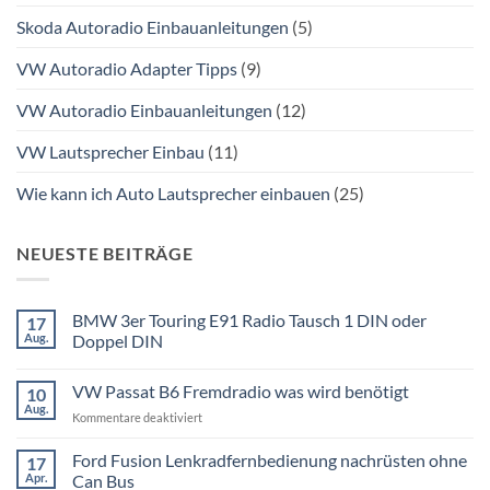
Skoda Autoradio Einbauanleitungen
(5)
VW Autoradio Adapter Tipps
(9)
VW Autoradio Einbauanleitungen
(12)
VW Lautsprecher Einbau
(11)
Wie kann ich Auto Lautsprecher einbauen
(25)
NEUESTE BEITRÄGE
BMW 3er Touring E91 Radio Tausch 1 DIN oder
17
Aug.
Doppel DIN
Keine
Kommentare
VW Passat B6 Fremdradio was wird benötigt
10
zu
BMW
Aug.
für
Kommentare deaktiviert
3er
Touring
VW
E91
Passat
Ford Fusion Lenkradfernbedienung nachrüsten ohne
17
Radio
B6
Tausch
Apr.
Can Bus