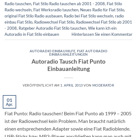
Radio tauschen
,
Fiat Stilo Radio tauschen ab 2001 - 2008
,
Fiat Stilo
Radio wechseln
,
Fiat Werksradio tauschen
,
Neues Radio für Fiat Stilo
,
original Fiat Stilo Radio ausbauen
,
Radio bei Fiat Stilo wechseln
,
radio
einbau Fiat Stilo
,
Radiowechsel Fiat Stilo
,
Radiowechsel Fiat Stilo ab 2001
- 2008
,
Ratgeber Autoradio Fiat Stilo tauschen
,
Wie kann ich ein
Autoradio in Fiat Stilo einbauen
Hinterlassen Sie einen Kommentar
AUTORADIO EINBAUHILFE
,
FIAT AUTORADIO
EINBAUANLEITUNGEN
Autoradio Tausch Fiat Punto
Einbauanleitung
VERÖFFENTLICHT AM
1. APRIL 2013
VON
MODERATOR
01
Apr.
Fiat Punto: Radio tauschen! Beim Fiat Punto ab 1999 – 2005
ist der Radiowechsel kein Problem. Man braucht natürlich
einen entsprechenden Adapter sowie eine Fiat Radioblende.
USB-Sticks bzw. MP3-Player anschließen kann man auch mit