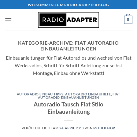
Zum
WILKOMMEN ZUM RADIO-ADAPTER BLOG
Inhalt
springen
0
KATEGORIE-ARCHIVE:
FIAT AUTORADIO
EINBAUANLEITUNGEN
Einbauanleitungen für Fiat Autoradios und wechsel von Fiat
Werksradios, Schritt für Schritt Anleitung zur selbst
Montage, Einbau ohne Werkstatt!
AUTORADIO EINBAU TIPPS
,
AUTORADIO EINBAUHILFE
,
FIAT
AUTORADIO EINBAUANLEITUNGEN
Autoradio Tausch Fiat Stilo
Einbauanleitung
VERÖFFENTLICHT AM
24. APRIL 2013
VON
MODERATOR