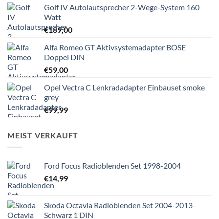
Golf IV Autolautsprecher 2-Wege-System 160
Watt
€
189,00
Alfa Romeo GT Aktivsystemadapter BOSE
Doppel DIN
€
59,00
Opel Vectra C Lenkradadapter Einbauset smoke
grey
€
99,99
MEIST VERKAUFT
Ford Focus Radioblenden Set 1998-2004
€
14,99
Skoda Octavia Radioblenden Set 2004-2013
Schwarz 1 DIN