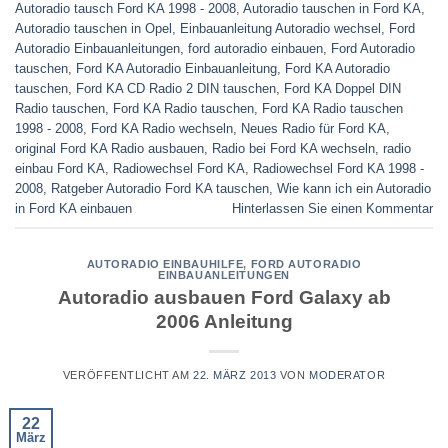
Autoradio tausch Ford KA 1998 - 2008
,
Autoradio tauschen in Ford KA
,
Autoradio tauschen in Opel
,
Einbauanleitung Autoradio wechsel
,
Ford
Autoradio Einbauanleitungen
,
ford autoradio einbauen
,
Ford Autoradio
tauschen
,
Ford KA Autoradio Einbauanleitung
,
Ford KA Autoradio
tauschen
,
Ford KA CD Radio 2 DIN tauschen
,
Ford KA Doppel DIN
Radio tauschen
,
Ford KA Radio tauschen
,
Ford KA Radio tauschen
1998 - 2008
,
Ford KA Radio wechseln
,
Neues Radio für Ford KA
,
original Ford KA Radio ausbauen
,
Radio bei Ford KA wechseln
,
radio
einbau Ford KA
,
Radiowechsel Ford KA
,
Radiowechsel Ford KA 1998 -
2008
,
Ratgeber Autoradio Ford KA tauschen
,
Wie kann ich ein Autoradio
in Ford KA einbauen
Hinterlassen Sie einen Kommentar
AUTORADIO EINBAUHILFE
,
FORD AUTORADIO
EINBAUANLEITUNGEN
Autoradio ausbauen Ford Galaxy ab
2006 Anleitung
VERÖFFENTLICHT AM
22. MÄRZ 2013
VON
MODERATOR
22
März