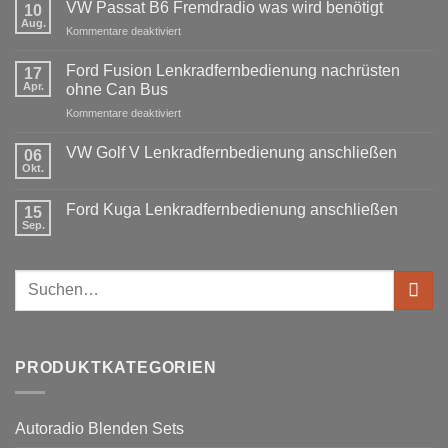
VW Passat B6 Fremdradio was wird benötigt
zu
10
BMW
Aug.
für
Kommentare deaktiviert
3er
Touring
VW
E91
Passat
Ford Fusion Lenkradfernbedienung nachrüsten
17
Radio
B6
Tausch
Apr.
ohne Can Bus
1
Fremdradio
DIN
für
Kommentare deaktiviert
was
oder
Ford
wird
Doppel
Fusion
benötigt
DIN
VW Golf V Lenkradfernbedienung anschließen
06
Lenkradfernbedienung
Okt.
Keine
nachrüsten
Kommentare
ohne
zu
Ford Kuga Lenkradfernbedienung anschließen
15
VW
Can
Golf
Sep.
Keine
Bus
V
Kommentare
Lenkradfernbedienung
zu
anschließen
Ford
Suchen
Kuga
Lenkradfernbedienung
nach:
anschließen
PRODUKTKATEGORIEN
Autoradio Blenden Sets