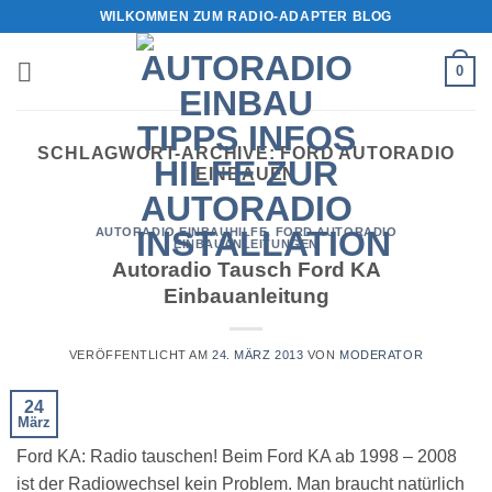
Zum
WILKOMMEN ZUM RADIO-ADAPTER BLOG
Inhalt
springen
0
SCHLAGWORT-ARCHIVE:
FORD AUTORADIO
EINBAUEN
AUTORADIO EINBAUHILFE
,
FORD AUTORADIO
EINBAUANLEITUNGEN
Autoradio Tausch Ford KA
Einbauanleitung
VERÖFFENTLICHT AM
24. MÄRZ 2013
VON
MODERATOR
24
März
Ford KA: Radio tauschen! Beim Ford KA ab 1998 – 2008
ist der Radiowechsel kein Problem. Man braucht natürlich