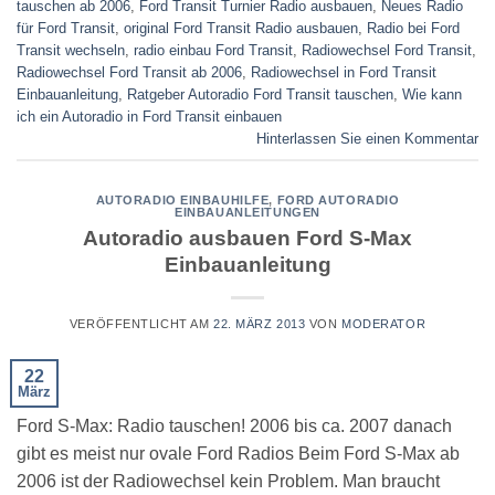
tauschen ab 2006
,
Ford Transit Turnier Radio ausbauen
,
Neues Radio
für Ford Transit
,
original Ford Transit Radio ausbauen
,
Radio bei Ford
Transit wechseln
,
radio einbau Ford Transit
,
Radiowechsel Ford Transit
,
Radiowechsel Ford Transit ab 2006
,
Radiowechsel in Ford Transit
Einbauanleitung
,
Ratgeber Autoradio Ford Transit tauschen
,
Wie kann
ich ein Autoradio in Ford Transit einbauen
Hinterlassen Sie einen Kommentar
AUTORADIO EINBAUHILFE
,
FORD AUTORADIO
EINBAUANLEITUNGEN
Autoradio ausbauen Ford S-Max
Einbauanleitung
VERÖFFENTLICHT AM
22. MÄRZ 2013
VON
MODERATOR
22
März
Ford S-Max: Radio tauschen! 2006 bis ca. 2007 danach
gibt es meist nur ovale Ford Radios Beim Ford S-Max ab
2006 ist der Radiowechsel kein Problem. Man braucht