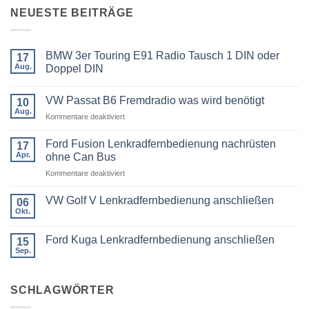
NEUESTE BEITRÄGE
BMW 3er Touring E91 Radio Tausch 1 DIN oder
17
Aug.
Doppel DIN
Keine
Kommentare
VW Passat B6 Fremdradio was wird benötigt
zu
10
BMW
Aug.
für
Kommentare deaktiviert
3er
Touring
VW
E91
Passat
Ford Fusion Lenkradfernbedienung nachrüsten
17
Radio
B6
Tausch
Apr.
ohne Can Bus
1
Fremdradio
DIN
für
Kommentare deaktiviert
was
oder
Ford
wird
Doppel
Fusion
benötigt
DIN
VW Golf V Lenkradfernbedienung anschließen
06
Lenkradfernbedienung
Okt.
Keine
nachrüsten
Kommentare
ohne
zu
Ford Kuga Lenkradfernbedienung anschließen
15
VW
Can
Golf
Sep.
Keine
Bus
V
Kommentare
Lenkradfernbedienung
zu
anschließen
Ford
SCHLAGWÖRTER
Kuga
Lenkradfernbedienung
anschließen