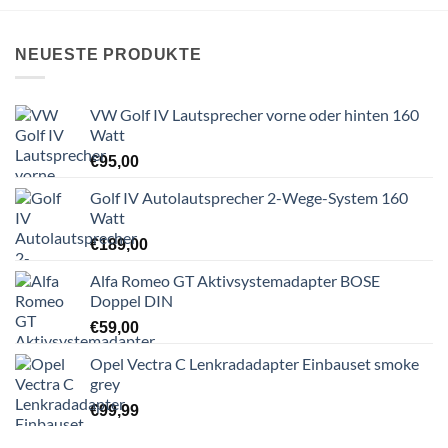
NEUESTE PRODUKTE
VW Golf IV Lautsprecher vorne oder hinten 160
Watt
€
95,00
Golf IV Autolautsprecher 2-Wege-System 160
Watt
€
189,00
Alfa Romeo GT Aktivsystemadapter BOSE
Doppel DIN
€
59,00
Opel Vectra C Lenkradadapter Einbauset smoke
grey
€
99,99