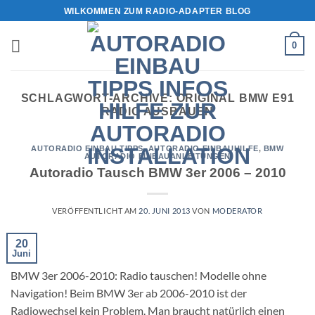
Zum
WILKOMMEN ZUM RADIO-ADAPTER BLOG
Inhalt
springen
0
SCHLAGWORT-ARCHIVE:
ORIGINAL BMW E91
RADIO AUSBAUEN
AUTORADIO EINBAU TIPPS
,
AUTORADIO EINBAUHILFE
,
BMW
AUTORADIO EINBAUANLEITUNGEN
Autoradio Tausch BMW 3er 2006 – 2010
VERÖFFENTLICHT AM
20. JUNI 2013
VON
MODERATOR
20
Juni
BMW 3er 2006-2010: Radio tauschen! Modelle ohne
Navigation! Beim BMW 3er ab 2006-2010 ist der
Radiowechsel kein Problem. Man braucht natürlich einen