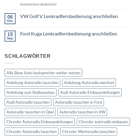
DIN
für
Kommentare deaktiviert
was
oder
Ford
wird
Doppel
Fusion
VW Golf V Lenkradfernbedienung anschließen
benötigt
DIN
06
Lenkradfernbedienung
Okt.
Keine
nachrüsten
Kommentare
ohne
zu
Ford Kuga Lenkradfernbedienung anschließen
15
VW
Can
Golf
Sep.
Keine
Bus
V
Kommentare
Lenkradfernbedienung
zu
anschließen
Ford
SCHLAGWÖRTER
Kuga
Lenkradfernbedienung
anschließen
Alfa Bose Auto lautsprecher weiter nutzen
Anleitung Autoradio tauschen
Anleitung Autoradio wechsel
Anleitung zum Radioausbau
Audi Autoradio Einbauanleitungen
Audi Autoradio tauschen
Autoradio tauschen in Ford
Autoradio tauschen in Opel
Autoradio tauschen in VW
Chrysler Autoradio Einbauanleitungen
Chrysler autoradio einbauen
Chrysler Autoradio tauschen
Chrysler Werksradio tauschen