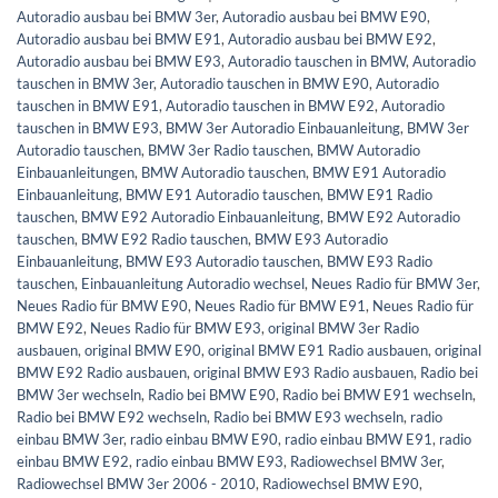
Autoradio ausbau bei BMW 3er
,
Autoradio ausbau bei BMW E90
,
Autoradio ausbau bei BMW E91
,
Autoradio ausbau bei BMW E92
,
Autoradio ausbau bei BMW E93
,
Autoradio tauschen in BMW
,
Autoradio
tauschen in BMW 3er
,
Autoradio tauschen in BMW E90
,
Autoradio
tauschen in BMW E91
,
Autoradio tauschen in BMW E92
,
Autoradio
tauschen in BMW E93
,
BMW 3er Autoradio Einbauanleitung
,
BMW 3er
Autoradio tauschen
,
BMW 3er Radio tauschen
,
BMW Autoradio
Einbauanleitungen
,
BMW Autoradio tauschen
,
BMW E91 Autoradio
Einbauanleitung
,
BMW E91 Autoradio tauschen
,
BMW E91 Radio
tauschen
,
BMW E92 Autoradio Einbauanleitung
,
BMW E92 Autoradio
tauschen
,
BMW E92 Radio tauschen
,
BMW E93 Autoradio
Einbauanleitung
,
BMW E93 Autoradio tauschen
,
BMW E93 Radio
tauschen
,
Einbauanleitung Autoradio wechsel
,
Neues Radio für BMW 3er
,
Neues Radio für BMW E90
,
Neues Radio für BMW E91
,
Neues Radio für
BMW E92
,
Neues Radio für BMW E93
,
original BMW 3er Radio
ausbauen
,
original BMW E90
,
original BMW E91 Radio ausbauen
,
original
BMW E92 Radio ausbauen
,
original BMW E93 Radio ausbauen
,
Radio bei
BMW 3er wechseln
,
Radio bei BMW E90
,
Radio bei BMW E91 wechseln
,
Radio bei BMW E92 wechseln
,
Radio bei BMW E93 wechseln
,
radio
einbau BMW 3er
,
radio einbau BMW E90
,
radio einbau BMW E91
,
radio
einbau BMW E92
,
radio einbau BMW E93
,
Radiowechsel BMW 3er
,
Radiowechsel BMW 3er 2006 - 2010
,
Radiowechsel BMW E90
,