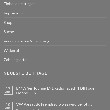
Einbauanleitungen
Impressum
Shop
Suche
Versandkosten & Lieferung
Widerruf
Zahlungsarten
NEUESTE BEITRÄGE
BMW 3er Touring E91 Radio Tausch 1 DIN oder
17
Aug.
Doppel DIN
Keine
Kommentare
VW Passat B6 Fremdradio was wird benötigt
zu
10
BMW
Aug.
für
Kommentare deaktiviert