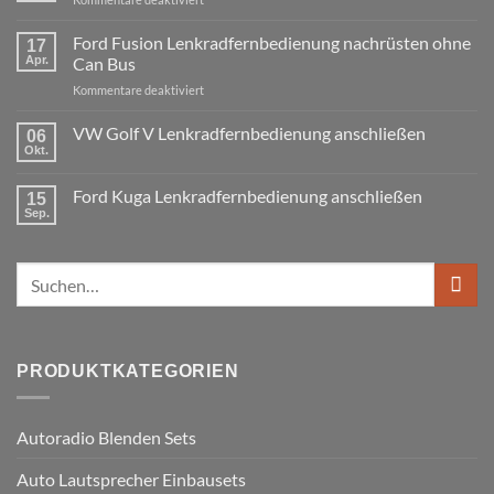
3er
Touring
VW
E91
Passat
Ford Fusion Lenkradfernbedienung nachrüsten ohne
17
Radio
B6
Tausch
Apr.
Can Bus
1
Fremdradio
DIN
für
Kommentare deaktiviert
was
oder
Ford
wird
Doppel
Fusion
VW Golf V Lenkradfernbedienung anschließen
benötigt
DIN
06
Lenkradfernbedienung
Okt.
Keine
nachrüsten
Kommentare
ohne
zu
Ford Kuga Lenkradfernbedienung anschließen
15
VW
Can
Golf
Sep.
Keine
Bus
V
Kommentare
Lenkradfernbedienung
zu
anschließen
Ford
Suchen
Kuga
Lenkradfernbedienung
nach:
anschließen
PRODUKTKATEGORIEN
Autoradio Blenden Sets
Auto Lautsprecher Einbausets