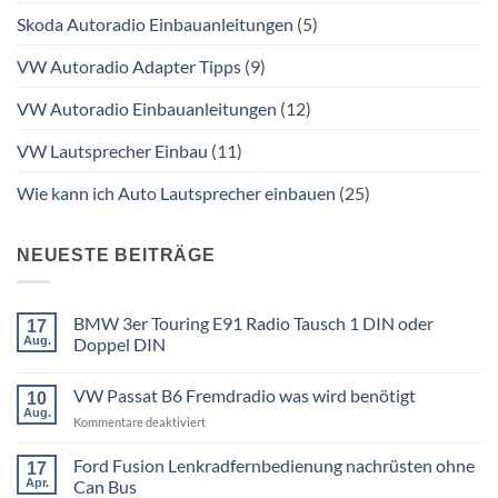
Skoda Autoradio Einbauanleitungen
(5)
VW Autoradio Adapter Tipps
(9)
VW Autoradio Einbauanleitungen
(12)
VW Lautsprecher Einbau
(11)
Wie kann ich Auto Lautsprecher einbauen
(25)
NEUESTE BEITRÄGE
BMW 3er Touring E91 Radio Tausch 1 DIN oder
17
Aug.
Doppel DIN
Keine
Kommentare
VW Passat B6 Fremdradio was wird benötigt
zu
10
BMW
Aug.
für
Kommentare deaktiviert
3er
Touring
VW
E91
Passat
Ford Fusion Lenkradfernbedienung nachrüsten ohne
17
Radio
B6
Tausch
Apr.
Can Bus
1
Fremdradio