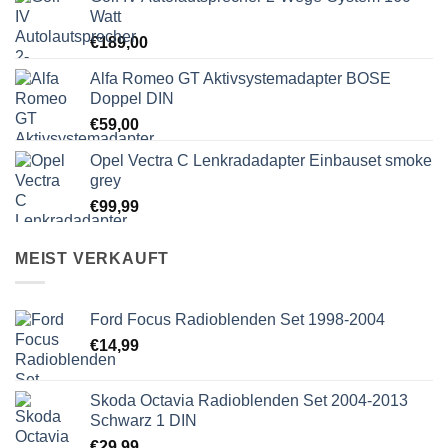
Watt
€
189,00
Alfa Romeo GT Aktivsystemadapter BOSE
Doppel DIN
€
59,00
Opel Vectra C Lenkradadapter Einbauset smoke
grey
€
99,99
MEIST VERKAUFT
Ford Focus Radioblenden Set 1998-2004
€
14,99
Skoda Octavia Radioblenden Set 2004-2013
Schwarz 1 DIN
€
29,99