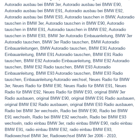
Autoradio ausbau bei BMW 3er
,
Autoradio ausbau bei BMW E90
,
Autoradio ausbau bei BMW E91
,
Autoradio ausbau bei BMW E92
,
Autoradio ausbau bei BMW E93
,
Autoradio tauschen in BMW
,
Autoradio
tauschen in BMW 3er
,
Autoradio tauschen in BMW E90
,
Autoradio
tauschen in BMW E91
,
Autoradio tauschen in BMW E92
,
Autoradio
tauschen in BMW E93
,
BMW 3er Autoradio Einbauanleitung
,
BMW 3er
Autoradio tauschen
,
BMW 3er Radio tauschen
,
BMW Autoradio
Einbauanleitungen
,
BMW Autoradio tauschen
,
BMW E91 Autoradio
Einbauanleitung
,
BMW E91 Autoradio tauschen
,
BMW E91 Radio
tauschen
,
BMW E92 Autoradio Einbauanleitung
,
BMW E92 Autoradio
tauschen
,
BMW E92 Radio tauschen
,
BMW E93 Autoradio
Einbauanleitung
,
BMW E93 Autoradio tauschen
,
BMW E93 Radio
tauschen
,
Einbauanleitung Autoradio wechsel
,
Neues Radio für BMW
3er
,
Neues Radio für BMW E90
,
Neues Radio für BMW E91
,
Neues
Radio für BMW E92
,
Neues Radio für BMW E93
,
original BMW 3er
Radio ausbauen
,
original BMW E90
,
original BMW E91 Radio ausbauen
,
original BMW E92 Radio ausbauen
,
original BMW E93 Radio ausbauen
,
Radio bei BMW 3er wechseln
,
Radio bei BMW E90
,
Radio bei BMW
E91 wechseln
,
Radio bei BMW E92 wechseln
,
Radio bei BMW E93
wechseln
,
radio einbau BMW 3er
,
radio einbau BMW E90
,
radio einbau
BMW E91
,
radio einbau BMW E92
,
radio einbau BMW E93
,
Radiowechsel BMW 3er
,
Radiowechsel BMW 3er 2006 - 2010
,