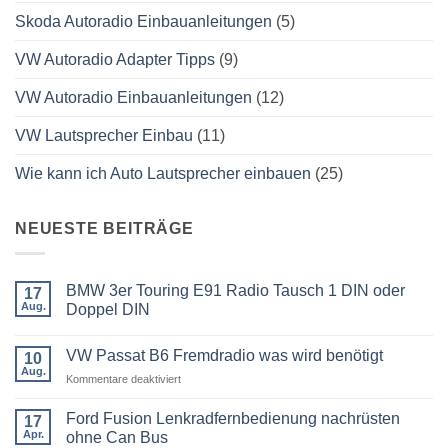
Skoda Autoradio Einbauanleitungen
(5)
VW Autoradio Adapter Tipps
(9)
VW Autoradio Einbauanleitungen
(12)
VW Lautsprecher Einbau
(11)
Wie kann ich Auto Lautsprecher einbauen
(25)
NEUESTE BEITRÄGE
BMW 3er Touring E91 Radio Tausch 1 DIN oder
17
Aug.
Doppel DIN
Keine
Kommentare
VW Passat B6 Fremdradio was wird benötigt
zu
10
BMW
Aug.
für
Kommentare deaktiviert
3er
Touring
VW
E91
Passat
Ford Fusion Lenkradfernbedienung nachrüsten
17
Radio
B6
Tausch
Apr.
ohne Can Bus
1
Fremdradio