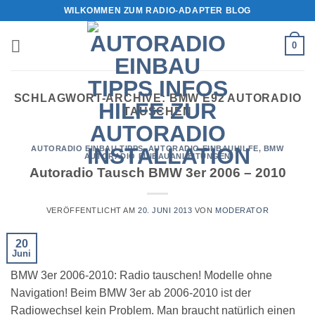
Zum
WILKOMMEN ZUM RADIO-ADAPTER BLOG
Inhalt
springen
0
SCHLAGWORT-ARCHIVE:
BMW E92 AUTORADIO
TAUSCHEN
AUTORADIO EINBAU TIPPS
,
AUTORADIO EINBAUHILFE
,
BMW
AUTORADIO EINBAUANLEITUNGEN
Autoradio Tausch BMW 3er 2006 – 2010
VERÖFFENTLICHT AM
20. JUNI 2013
VON
MODERATOR
20
Juni
BMW 3er 2006-2010: Radio tauschen! Modelle ohne
Navigation! Beim BMW 3er ab 2006-2010 ist der
Radiowechsel kein Problem. Man braucht natürlich einen