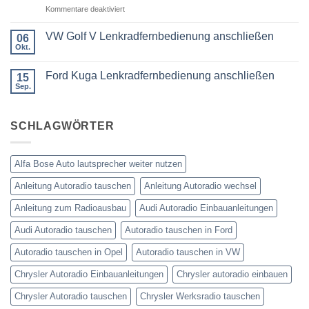
DIN
für
Kommentare deaktiviert
was
oder
Ford
wird
Doppel
Fusion
benötigt
DIN
VW Golf V Lenkradfernbedienung anschließen
06
Lenkradfernbedienung
Okt.
Keine
nachrüsten
Kommentare
ohne
zu
Ford Kuga Lenkradfernbedienung anschließen
15
VW
Can
Golf
Sep.
Keine
Bus
V
Kommentare
Lenkradfernbedienung
zu
anschließen
Ford
SCHLAGWÖRTER
Kuga
Lenkradfernbedienung
anschließen
Alfa Bose Auto lautsprecher weiter nutzen
Anleitung Autoradio tauschen
Anleitung Autoradio wechsel
Anleitung zum Radioausbau
Audi Autoradio Einbauanleitungen
Audi Autoradio tauschen
Autoradio tauschen in Ford
Autoradio tauschen in Opel
Autoradio tauschen in VW
Chrysler Autoradio Einbauanleitungen
Chrysler autoradio einbauen
Chrysler Autoradio tauschen
Chrysler Werksradio tauschen