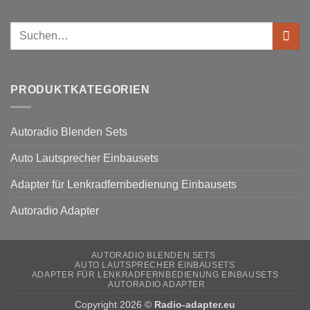
Kommentare
Lenkradfernbedienung
zu
anschließen
Ford
Suchen
Kuga
Lenkradfernbedienung
nach:
anschließen
PRODUKTKATEGORIEN
Autoradio Blenden Sets
Auto Lautsprecher Einbausets
Adapter für Lenkradfernbedienung Einbausets
Autoradio Adapter
AUTORADIO BLENDEN SETS
AUTO LAUTSPRECHER EINBAUSETS
ADAPTER FÜR LENKRADFERNBEDIENUNG EINBAUSETS
AUTORADIO ADAPTER
Copyright 2026 ©
Radio-adapter.eu