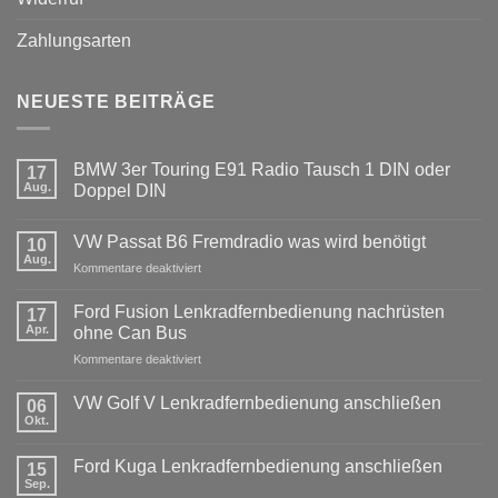
Zahlungsarten
NEUESTE BEITRÄGE
BMW 3er Touring E91 Radio Tausch 1 DIN oder
17
Aug.
Doppel DIN
Keine
Kommentare
VW Passat B6 Fremdradio was wird benötigt
zu
10
BMW
Aug.
für
Kommentare deaktiviert
3er
Touring
VW
E91
Passat
Ford Fusion Lenkradfernbedienung nachrüsten
17
Radio
B6
Tausch
Apr.
ohne Can Bus
1
Fremdradio
DIN
für
Kommentare deaktiviert
was
oder
Ford
wird
Doppel
Fusion
benötigt
DIN
VW Golf V Lenkradfernbedienung anschließen
06
Lenkradfernbedienung
Okt.
Keine
nachrüsten
Kommentare
ohne
zu
Ford Kuga Lenkradfernbedienung anschließen
15
VW
Can
Golf
Sep.
Keine
Bus
V