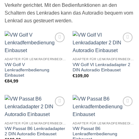
Verkehr gerichtet. Mit den Bedienfunktionen an den
Schaltern des Lenkrades kann das Autoradio bequem vom
Lenkrad aus gesteuert werden.
Zu
Zu
Wunschliste
Wunschliste
hinzufügen
hinzufügen
ADAPTER FÜR LENKRADFERNBEDIENUNG EINBAUSETS
ADAPTER FÜR LENKRADFERNBEDIENUNG EINBAUSETS
VW Golf V
VW Golf VI Lenkradadapter 2
Lenkradfernbedienung
DIN Autoradio Einbauset
Einbauset
€
109,00
€
84,99
Zu
Zu
Wunschliste
Wunschliste
hinzufügen
hinzufügen
ADAPTER FÜR LENKRADFERNBEDIENUNG EINBAUSETS
ADAPTER FÜR LENKRADFERNBEDIENUNG EINBAUSETS
VW Passat B6 Lenkradadapter
VW Passat B6
2 DIN Autoradio Einbauset
Lenkradfernbedienung