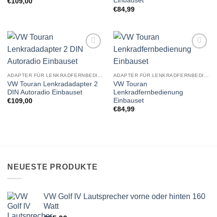
Einbauset
€
109,00
€
84,99
Zu
Zu
Wunschliste
Wunschliste
hinzufügen
hinzufügen
ADAPTER FÜR LENKRADFERNBEDIENUNG EINBAUSETS
ADAPTER FÜR LENKRADFERNBEDIENUNG EINBAUSETS
VW Touran Lenkradadapter 2
VW Touran
DIN Autoradio Einbauset
Lenkradfernbedienung
Einbauset
€
109,00
€
84,99
NEUESTE PRODUKTE
VW Golf IV Lautsprecher vorne oder hinten 160
Watt