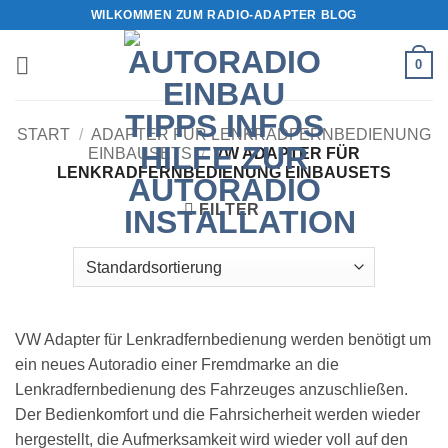
Zum
WILKOMMEN ZUM RADIO-ADAPTER BLOG
Inhalt
springen
0
START
/
ADAPTER FÜR LENKRADFERNBEDIENUNG
EINBAUSETS
/
VW ADAPTER FÜR
LENKRADFERNBEDIENUNG EINBAUSETS
FILTER
VW Adapter für Lenkradfernbedienung werden benötigt um
ein neues Autoradio einer Fremdmarke an die
Lenkradfernbedienung des Fahrzeuges anzuschließen.
Der Bedienkomfort und die Fahrsicherheit werden wieder
hergestellt, die Aufmerksamkeit wird wieder voll auf den