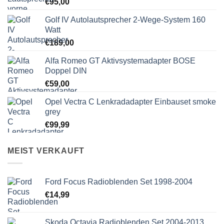
€
95,00
Golf IV Autolautsprecher 2-Wege-System 160
Watt
€
189,00
Alfa Romeo GT Aktivsystemadapter BOSE
Doppel DIN
€
59,00
Opel Vectra C Lenkradadapter Einbauset smoke
grey
€
99,99
MEIST VERKAUFT
Ford Focus Radioblenden Set 1998-2004
€
14,99
Skoda Octavia Radioblenden Set 2004-2013