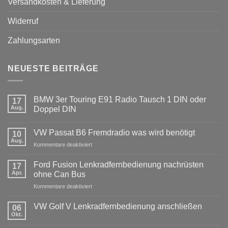
Versandkosten & Lieferung
Widerruf
Zahlungsarten
NEUESTE BEITRÄGE
BMW 3er Touring E91 Radio Tausch 1 DIN oder
17
Aug.
Doppel DIN
Keine
Kommentare
VW Passat B6 Fremdradio was wird benötigt
zu
10
BMW
Aug.
für
Kommentare deaktiviert
3er
Touring
VW
E91
Passat
Ford Fusion Lenkradfernbedienung nachrüsten
17
Radio
B6
Tausch
Apr.
ohne Can Bus
1
Fremdradio
DIN
für
Kommentare deaktiviert
was
oder
Ford
wird
Doppel
Fusion
benötigt
DIN
VW Golf V Lenkradfernbedienung anschließen
06
Lenkradfernbedienung
Okt.
Keine
nachrüsten
Kommentare