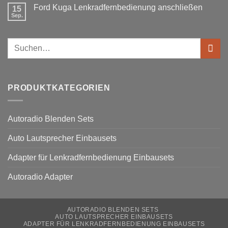
ohne
zu
Ford Kuga Lenkradfernbedienung anschließen
15
VW
Can
Golf
Sep.
Keine
Bus
V
Kommentare
Lenkradfernbedienung
zu
anschließen
Ford
Suchen
Kuga
Lenkradfernbedienung
nach:
anschließen
PRODUKTKATEGORIEN
Autoradio Blenden Sets
Auto Lautsprecher Einbausets
Adapter für Lenkradfernbedienung Einbausets
Autoradio Adapter
AUTORADIO BLENDEN SETS
AUTO LAUTSPRECHER EINBAUSETS
ADAPTER FÜR LENKRADFERNBEDIENUNG EINBAUSETS