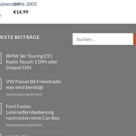
1996-2005
€
14,99
Suchen
ESTE BEITRÄGE
nach:
BMW 3er Touring E91
Radio Tausch 1 DIN oder
Doppel DIN
Keine
Kommentare
VW Passat B6 Fremdradio
zu
BMW
was wird benötigt
3er
Touring
für
Kommentare deaktiviert
E91
VW
Radio
Passat
Tausch
Ford Fusion
1
B6
Lenkradfernbedienung
DIN
Fremdradio
oder
nachrüsten ohne Can Bus
was
Doppel
DIN
für
Kommentare deaktiviert
wird
Ford
benötigt
Fusion