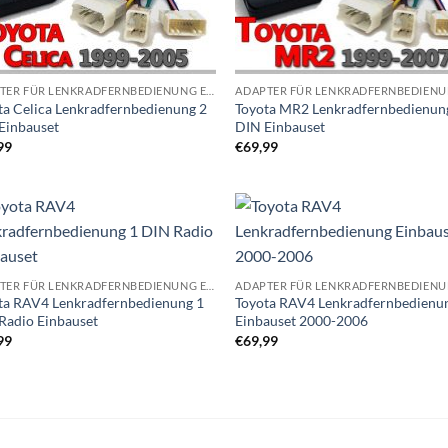
ADAPTER FÜR LENKRADFERNBEDIENUNG EINBAUSETS
ta Celica Lenkradfernbedienung 2
Toyota MR2 Lenkradfernbedienun
Einbauset
DIN Einbauset
99
€
69,99
Zu
Zu
Wunschliste
Wunschl
hinzufügen
hinzufü
ADAPTER FÜR LENKRADFERNBEDIENUNG EINBAUSETS
ta RAV4 Lenkradfernbedienung 1
Toyota RAV4 Lenkradfernbedienu
Radio Einbauset
Einbauset 2000-2006
99
€
69,99