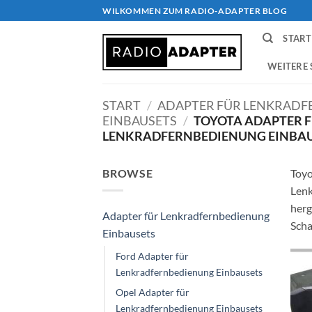
Zum
WILKOMMEN ZUM RADIO-ADAPTER BLOG
Inhalt
START
springen
WEITERE 
START
/
ADAPTER FÜR LENKRAD
EINBAUSETS
/
TOYOTA ADAPTER 
LENKRADFERNBEDIENUNG EINBA
BROWSE
Toyo
Lenk
herg
Adapter für Lenkradfernbedienung
Scha
Einbausets
Ford Adapter für
Lenkradfernbedienung Einbausets
Opel Adapter für
Lenkradfernbedienung Einbausets