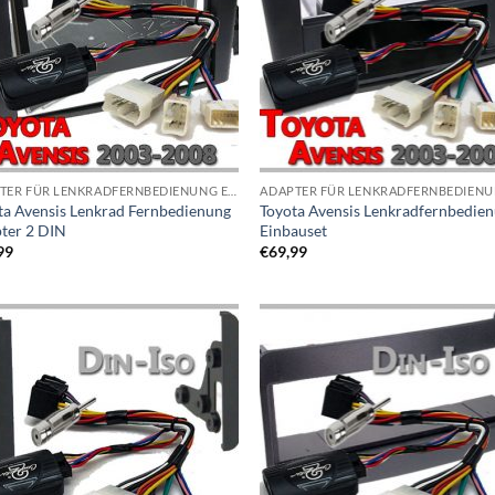
ADAPTER FÜR LENKRADFERNBEDIENUNG EINBAUSETS
ta Avensis Lenkrad Fernbedienung
Toyota Avensis Lenkradfernbedie
ter 2 DIN
Einbauset
99
€
69,99
Zu
Zu
Wunschliste
Wunschl
hinzufügen
hinzufü