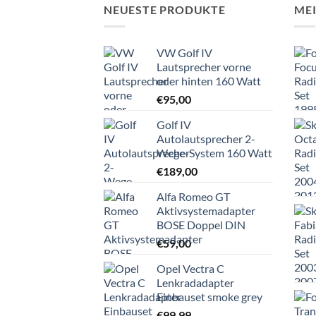
NEUESTE PRODUKTE
ME
VW Golf IV
Lautsprecher vorne
oder hinten 160 Watt
€
95,00
Golf IV
Autolautsprecher 2-
Wege-System 160 Watt
€
189,00
Alfa Romeo GT
Aktivsystemadapter
BOSE Doppel DIN
€
59,00
Opel Vectra C
Lenkradadapter
Einbauset smoke grey
€
99,99