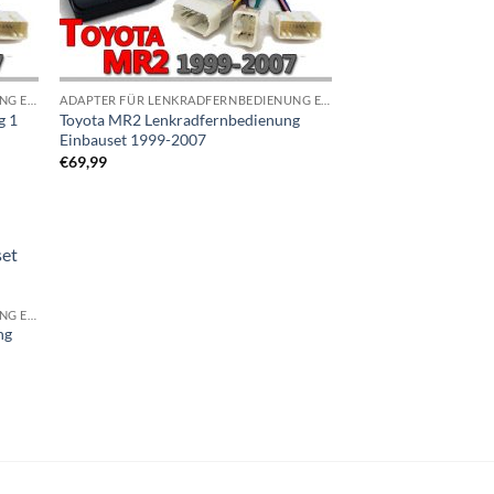
ADAPTER FÜR LENKRADFERNBEDIENUNG EINBAUSETS
ADAPTER FÜR LENKRADFERNBEDIENUNG EINBAUSETS
g 1
Toyota MR2 Lenkradfernbedienung
Einbauset 1999-2007
€
69,99
iste
gen
ADAPTER FÜR LENKRADFERNBEDIENUNG EINBAUSETS
ng