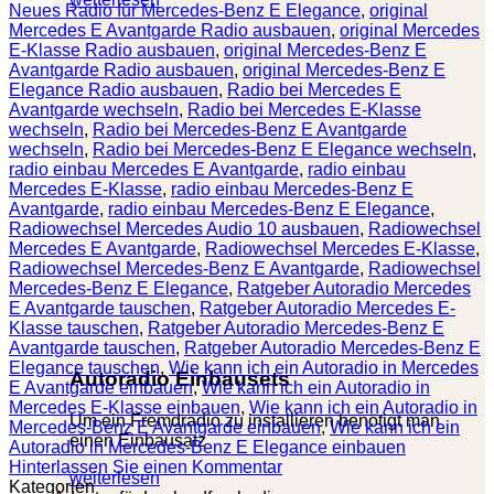
Neues Radio für Mercedes-Benz E Elegance
,
original
Mercedes E Avantgarde Radio ausbauen
,
original Mercedes
E-Klasse Radio ausbauen
,
original Mercedes-Benz E
Avantgarde Radio ausbauen
,
original Mercedes-Benz E
Elegance Radio ausbauen
,
Radio bei Mercedes E
Avantgarde wechseln
,
Radio bei Mercedes E-Klasse
wechseln
,
Radio bei Mercedes-Benz E Avantgarde
wechseln
,
Radio bei Mercedes-Benz E Elegance wechseln
,
radio einbau Mercedes E Avantgarde
,
radio einbau
Mercedes E-Klasse
,
radio einbau Mercedes-Benz E
Avantgarde
,
radio einbau Mercedes-Benz E Elegance
,
Radiowechsel Mercedes Audio 10 ausbauen
,
Radiowechsel
Mercedes E Avantgarde
,
Radiowechsel Mercedes E-Klasse
,
Radiowechsel Mercedes-Benz E Avantgarde
,
Radiowechsel
Mercedes-Benz E Elegance
,
Ratgeber Autoradio Mercedes
E Avantgarde tauschen
,
Ratgeber Autoradio Mercedes E-
Klasse tauschen
,
Ratgeber Autoradio Mercedes-Benz E
Avantgarde tauschen
,
Ratgeber Autoradio Mercedes-Benz E
Elegance tauschen
,
Wie kann ich ein Autoradio in Mercedes
Autoradio Einbausets
E Avantgarde einbauen
,
Wie kann ich ein Autoradio in
Mercedes E-Klasse einbauen
,
Wie kann ich ein Autoradio in
Um ein Fremdradio zu installieren benötigt man
Mercedes-Benz E Avantgarde einbauen
,
Wie kann ich ein
einen Einbausatz
Autoradio in Mercedes-Benz E Elegance einbauen
Hinterlassen Sie einen Kommentar
weiterlesen
Kategorien