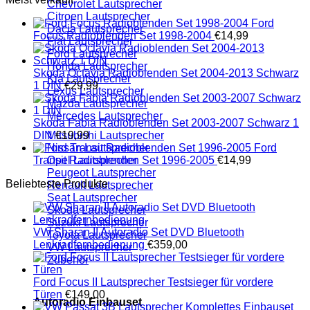
Chevrolet Lautsprecher
Citroen Lautsprecher
Ford
Dacia Lautsprecher
Focus Radioblenden Set 1998-2004
€
14,99
Fiat Lautsprecher
Ford Lautsprecher
Honda Lautsprecher
Skoda Octavia Radioblenden Set 2004-2013 Schwarz
Kia Lautsprecher
1 DIN
€
29,99
Lexus Lautsprecher
Mazda Lautsprecher
Mercedes Lautsprecher
Skoda Fabia Radioblenden Set 2003-2007 Schwarz 1
Mitsubishi Lautsprecher
DIN
€
19,99
Nissan Lautsprecher
Ford
Opel Lautsprecher
Transit Radioblenden Set 1996-2005
€
14,99
Peugeot Lautsprecher
Beliebteste Produkte
Renault Lautsprecher
Seat Lautsprecher
Skoda Lautsprecher
Suzuki Lautsprecher
VW Sharan II Autoradio Set DVD Bluetooth
Toyota Lautsprecher
Lenkradfernbedienung
€
359,00
VW Lautsprecher
Zubehör
Ford Focus II Lautsprecher Testsieger für vordere
Türen
€
149,00
Autoradio Einbauset