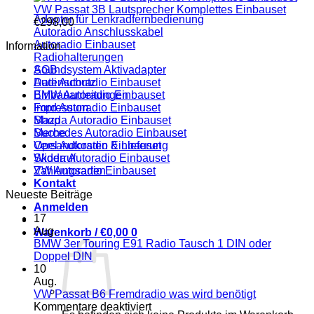
VW Passat 3B Lautsprecher Komplettes Einbauset
Adapter für Lenkradfernbedienung
€
298,00
Autoradio Anschlusskabel
Autoradio Einbauset
Information
Radiohalterungen
Soundsystem Aktivadapter
AGB
Audi Autoradio Einbauset
Datenschutz
BMW Autoradio Einbauset
Einbauanleitungen
Ford Autoradio Einbauset
Impressum
Mazda Autoradio Einbauset
Shop
Mercedes Autoradio Einbauset
Suche
Opel Autoradio Einbauset
Versandkosten & Lieferung
Skoda Autoradio Einbauset
Widerruf
VW Autoradio Einbauset
Zahlungsarten
Kontakt
Neueste Beiträge
Anmelden
17
Aug.
Warenkorb /
€
0,00
0
BMW 3er Touring E91 Radio Tausch 1 DIN oder
Keine
Doppel DIN
Kommentare
10
zu
Aug.
BMW
VW Passat B6 Fremdradio was wird benötigt
3er
für
Kommentare deaktiviert