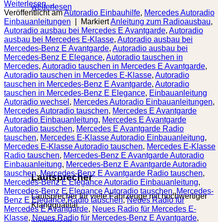
Weiterlesen
→
weiterlesen
Veröffentlicht am
Autoradio Einbauhilfe
,
Mercedes Autoradio
Einbauanleitungen
|
Markiert
Anleitung zum Radioausbau
,
Autoradio ausbau bei Mercedes E Avantgarde
,
Autoradio
ausbau bei Mercedes E-Klasse
,
Autoradio ausbau bei
Mercedes-Benz E Avantgarde
,
Autoradio ausbau bei
Mercedes-Benz E Elegance
,
Autoradio tauschen in
Mercedes
,
Autoradio tauschen in Mercedes E Avantgarde
,
Autoradio tauschen in Mercedes E-Klasse
,
Autoradio
tauschen in Mercedes-Benz E Avantgarde
,
Autoradio
tauschen in Mercedes-Benz E Elegance
,
Einbauanleitung
Autoradio wechsel
,
Mercedes Autoradio Einbauanleitungen
,
Mercedes Autoradio tauschen
,
Mercedes E Avantgarde
Autoradio Einbauanleitung
,
Mercedes E Avantgarde
Autoradio tauschen
,
Mercedes E Avantgarde Radio
tauschen
,
Mercedes E-Klasse Autoradio Einbauanleitung
,
Mercedes E-Klasse Autoradio tauschen
,
Mercedes E-Klasse
Radio tauschen
,
Mercedes-Benz E Avantgarde Autoradio
Einbauanleitung
,
Mercedes-Benz E Avantgarde Autoradio
tauschen
,
Mercedes-Benz E Avantgarde Radio tauschen
,
Lautsprecher
Mercedes-Benz E Elegance Autoradio Einbauanleitung
,
Mercedes-Benz E Elegance Autoradio tauschen
,
Mercedes-
Lautsprecher für viele Fahrzeuge mit hochwertiger
Benz E Elegance Radio tauschen
,
Neues Radio für
Klangqualität.
Mercedes E Avantgarde
,
Neues Radio für Mercedes E-
Klasse
,
Neues Radio für Mercedes-Benz E Avantgarde
,
weiterlesen