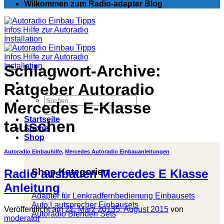
Wilkommen zum Radio-adapter Blog
Schlagwort-Archive:
Ratgeber Autoradio
Suchen
Mercedes E-Klasse
nach:
Startseite
tauschen
Suche
Shop
Autoradio Einbauhilfe
,
Mercedes Autoradio Einbauanleitungen
Shop Kategorien
Radio ausbauen Mercedes E Klasse
Anleitung
Adapter für Lenkradfernbedienung Einbausets
Auto Lautsprecher Einbausets
Veröffentlicht am
21. März 2013
5. August 2015
von
Autoradio Blenden Sets
moderator