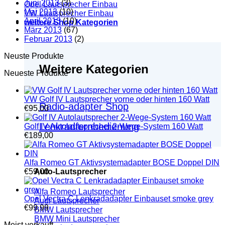
Juni 2013
(3)
Opel Lautsprecher Einbau
Mai 2013
(10)
VW Lautsprecher Einbau
April 2013
(10)
weitere Shop Kategorien
März 2013
(67)
Februar 2013
(2)
Neuste Produkte
Weitere Kategorien
Neueste Produkte
VW Golf IV Lautsprecher vorne oder hinten 160 Watt
Radio-adapter Shop
€
95,00
Lenkradfernbedienung
Golf IV Autolautsprecher 2-Wege-System 160 Watt
€
189,00
Alfa Romeo GT Aktivsystemadapter BOSE Doppel DIN
Auto-Lautsprecher
€
59,00
Alfa Romeo Lautsprecher
Opel Vectra C Lenkradadapter Einbauset smoke grey
Audi Lautsprecher
€
99,99
BMW Lautsprecher
BMW Mini Lautsprecher
Meist verkauft