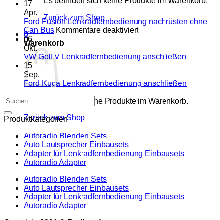
Es befinden sich keine Produkte im Warenkorb.
Touring
VW
17
E91
Passat
Apr.
Zurück zum Shop
Radio
B6
Ford Fusion Lenkradfernbedienung nachrüsten ohne
Tausch
Fremdradio
für
Can Bus
Kommentare deaktiviert
0
1
was
Ford
06
Warenkorb
DIN
wird
Fusion
Okt.
oder
benötigt
Lenkradfernbedienung
Keine
VW Golf V Lenkradfernbedienung anschließen
Doppel
nachrüsten
Komment
15
DIN
zu
ohne
Sep.
VW
Can
Keine
Ford Kuga Lenkradfernbedienung anschließen
Golf
Bus
Komment
Suchen
V
zu
Es befinden sich keine Produkte im Warenkorb.
nach:
Lenkradf
Ford
Zurück zum Shop
anschlie
Kuga
Produktkategorien
Lenkradf
anschlie
Autoradio Blenden Sets
Auto Lautsprecher Einbausets
Adapter für Lenkradfernbedienung Einbausets
Autoradio Adapter
Autoradio Blenden Sets
Auto Lautsprecher Einbausets
Adapter für Lenkradfernbedienung Einbausets
Autoradio Adapter