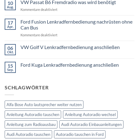
VW Passat B6 Fremdradio was wird benötigt
10
zu
BMW
Aug.
für
Kommentare deaktiviert
3er
Touring
VW
E91
Passat
Ford Fusion Lenkradfernbedienung nachrüsten ohne
17
Radio
B6
Tausch
Apr.
Can Bus
1
Fremdradio
DIN
für
Kommentare deaktiviert
was
oder
Ford
wird
Doppel
Fusion
VW Golf V Lenkradfernbedienung anschließen
benötigt
DIN
06
Lenkradfernbedienung
Okt.
Keine
nachrüsten
Kommentare
ohne
zu
Ford Kuga Lenkradfernbedienung anschließen
15
VW
Can
Golf
Sep.
Keine
Bus
V
Kommentare
Lenkradfernbedienung
zu
anschließen
Ford
SCHLAGWÖRTER
Kuga
Lenkradfernbedienung
anschließen
Alfa Bose Auto lautsprecher weiter nutzen
Anleitung Autoradio tauschen
Anleitung Autoradio wechsel
Anleitung zum Radioausbau
Audi Autoradio Einbauanleitungen
Audi Autoradio tauschen
Autoradio tauschen in Ford