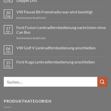
Doppel DIN
Keine
Kommentare
VW Passat B6 Fremdradio was wird benötigt
10
zu
BMW
Aug.
für
Kommentare deaktiviert
3er
Touring
VW
E91
Passat
Ford Fusion Lenkradfernbedienung nachrüsten ohne
17
Radio
B6
Tausch
Apr.
Can Bus
1
Fremdradio
DIN
für
Kommentare deaktiviert
was
oder
Ford
wird
Doppel
Fusion
VW Golf V Lenkradfernbedienung anschließen
benötigt
DIN
06
Lenkradfernbedienung
Okt.
Keine
nachrüsten
Kommentare
ohne
zu
Ford Kuga Lenkradfernbedienung anschließen
15
VW
Can
Golf
Sep.
Keine
Bus
V
Kommentare
Lenkradfernbedienung
zu
anschließen
Ford
Suchen
Kuga
Lenkradfernbedienung
nach:
anschließen
PRODUKTKATEGORIEN