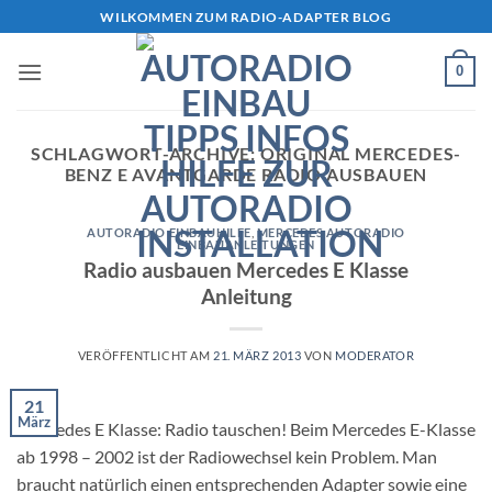
Zum
WILKOMMEN ZUM RADIO-ADAPTER BLOG
Inhalt
springen
0
SCHLAGWORT-ARCHIVE:
ORIGINAL MERCEDES-
BENZ E AVANTGARDE RADIO AUSBAUEN
AUTORADIO EINBAUHILFE
,
MERCEDES AUTORADIO
EINBAUANLEITUNGEN
Radio ausbauen Mercedes E Klasse
Anleitung
VERÖFFENTLICHT AM
21. MÄRZ 2013
VON
MODERATOR
21
März
Mercedes E Klasse: Radio tauschen! Beim Mercedes E-Klasse
ab 1998 – 2002 ist der Radiowechsel kein Problem. Man
braucht natürlich einen entsprechenden Adapter sowie eine