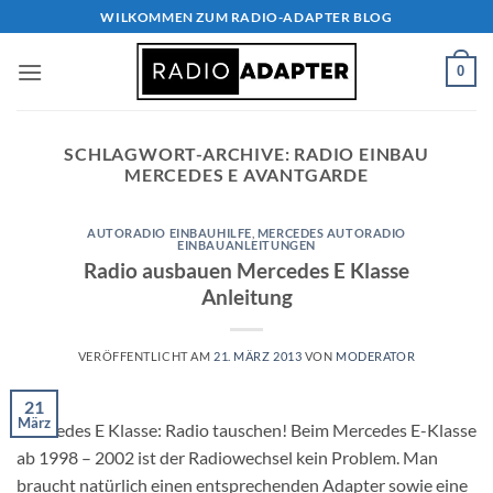
Zum
WILKOMMEN ZUM RADIO-ADAPTER BLOG
Inhalt
springen
0
SCHLAGWORT-ARCHIVE:
RADIO EINBAU
MERCEDES E AVANTGARDE
AUTORADIO EINBAUHILFE
,
MERCEDES AUTORADIO
EINBAUANLEITUNGEN
Radio ausbauen Mercedes E Klasse
Anleitung
VERÖFFENTLICHT AM
21. MÄRZ 2013
VON
MODERATOR
21
März
Mercedes E Klasse: Radio tauschen! Beim Mercedes E-Klasse
ab 1998 – 2002 ist der Radiowechsel kein Problem. Man
braucht natürlich einen entsprechenden Adapter sowie eine