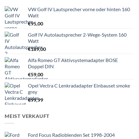
VW Golf IV Lautsprecher vorne oder hinten 160
Watt
€
95,00
Golf IV Autolautsprecher 2-Wege-System 160
Watt
€
189,00
Alfa Romeo GT Aktivsystemadapter BOSE
Doppel DIN
€
59,00
Opel Vectra C Lenkradadapter Einbauset smoke
grey
€
99,99
MEIST VERKAUFT
Ford Focus Radioblenden Set 1998-2004