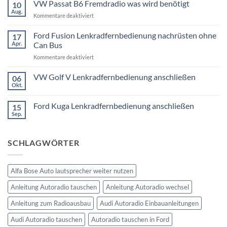
VW Passat B6 Fremdradio was wird benötigt
10
zu
BMW
Aug.
für
Kommentare deaktiviert
3er
Touring
VW
E91
Passat
Ford Fusion Lenkradfernbedienung nachrüsten ohne
17
Radio
B6
Tausch
Apr.
Can Bus
1
Fremdradio
DIN
für
Kommentare deaktiviert
was
oder
Ford
wird
Doppel
Fusion
VW Golf V Lenkradfernbedienung anschließen
benötigt
DIN
06
Lenkradfernbedienung
Okt.
Keine
nachrüsten
Kommentare
ohne
zu
Ford Kuga Lenkradfernbedienung anschließen
15
VW
Can
Golf
Sep.
Keine
Bus
V
Kommentare
Lenkradfernbedienung
zu
anschließen
Ford
SCHLAGWÖRTER
Kuga
Lenkradfernbedienung
anschließen
Alfa Bose Auto lautsprecher weiter nutzen
Anleitung Autoradio tauschen
Anleitung Autoradio wechsel
Anleitung zum Radioausbau
Audi Autoradio Einbauanleitungen
Audi Autoradio tauschen
Autoradio tauschen in Ford