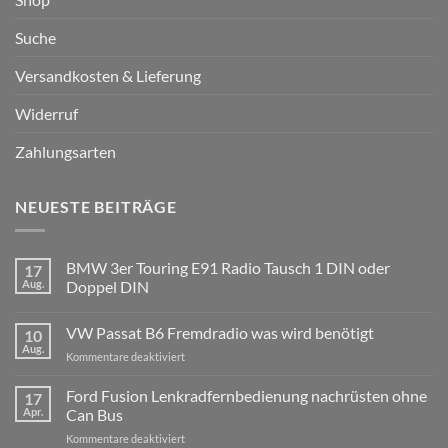
Suche
Versandkosten & Lieferung
Widerruf
Zahlungsarten
NEUESTE BEITRÄGE
BMW 3er Touring E91 Radio Tausch 1 DIN oder
17
Aug.
Doppel DIN
Keine
Kommentare
VW Passat B6 Fremdradio was wird benötigt
10
zu
BMW
Aug.
für
Kommentare deaktiviert
3er
Touring
VW
E91
Passat
Ford Fusion Lenkradfernbedienung nachrüsten ohne
17
Radio
B6
Tausch
Apr.
Can Bus
1
Fremdradio
DIN
für
Kommentare deaktiviert
was