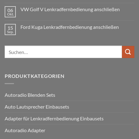
oder
Ford
wird
Doppel
Fusion
VW Golf V Lenkradfernbedienung anschließen
benötigt
DIN
06
Lenkradfernbedienung
Okt.
Keine
nachrüsten
Kommentare
ohne
zu
Ford Kuga Lenkradfernbedienung anschließen
15
VW
Can
Golf
Sep.
Keine
Bus
V
Kommentare
Lenkradfernbedienung
zu
anschließen
Ford
Suchen
Kuga
Lenkradfernbedienung
nach:
anschließen
PRODUKTKATEGORIEN
Autoradio Blenden Sets
Auto Lautsprecher Einbausets
Adapter für Lenkradfernbedienung Einbausets
Autoradio Adapter