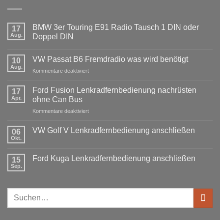
BMW 3er Touring E91 Radio Tausch 1 DIN oder
17
Aug.
Doppel DIN
Keine
Kommentare
VW Passat B6 Fremdradio was wird benötigt
zu
10
BMW
Aug.
für
Kommentare deaktiviert
3er
Touring
VW
E91
Passat
Ford Fusion Lenkradfernbedienung nachrüsten
17
Radio
B6
Tausch
Apr.
ohne Can Bus
1
Fremdradio
DIN
für
Kommentare deaktiviert
was
oder
Ford
wird
Doppel
Fusion
benötigt
DIN
VW Golf V Lenkradfernbedienung anschließen
06
Lenkradfernbedienung
Okt.
Keine
nachrüsten
Kommentare
ohne
zu
Ford Kuga Lenkradfernbedienung anschließen
15
VW
Can
Golf
Sep.
Keine
Bus
V
Kommentare
Lenkradfernbedienung
zu
anschließen
Ford
Suchen
Kuga
Lenkradfernbedienung
nach:
anschließen