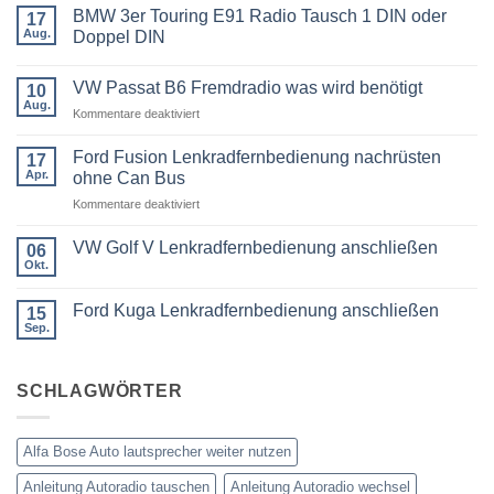
BMW 3er Touring E91 Radio Tausch 1 DIN oder
17
Aug.
Doppel DIN
Keine
Kommentare
VW Passat B6 Fremdradio was wird benötigt
zu
10
BMW
Aug.
für
Kommentare deaktiviert
3er
Touring
VW
E91
Passat
Ford Fusion Lenkradfernbedienung nachrüsten
17
Radio
B6
Tausch
Apr.
ohne Can Bus
1
Fremdradio
DIN
für
Kommentare deaktiviert
was
oder
Ford
wird
Doppel
Fusion
benötigt
DIN
VW Golf V Lenkradfernbedienung anschließen
06
Lenkradfernbedienung
Okt.
Keine
nachrüsten
Kommentare
ohne
zu
Ford Kuga Lenkradfernbedienung anschließen
15
VW
Can
Golf
Sep.
Keine
Bus
V
Kommentare
Lenkradfernbedienung
zu
anschließen
Ford
SCHLAGWÖRTER
Kuga
Lenkradfernbedienung
anschließen
Alfa Bose Auto lautsprecher weiter nutzen
Anleitung Autoradio tauschen
Anleitung Autoradio wechsel