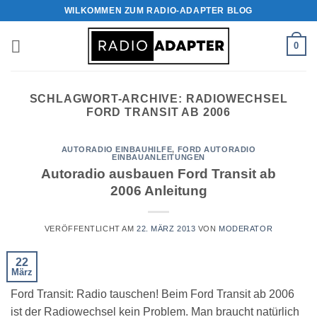
Zum
WILKOMMEN ZUM RADIO-ADAPTER BLOG
Inhalt
springen
0
SCHLAGWORT-ARCHIVE:
RADIOWECHSEL
FORD TRANSIT AB 2006
AUTORADIO EINBAUHILFE
,
FORD AUTORADIO
EINBAUANLEITUNGEN
Autoradio ausbauen Ford Transit ab
2006 Anleitung
VERÖFFENTLICHT AM
22. MÄRZ 2013
VON
MODERATOR
22
März
Ford Transit: Radio tauschen! Beim Ford Transit ab 2006
ist der Radiowechsel kein Problem. Man braucht natürlich