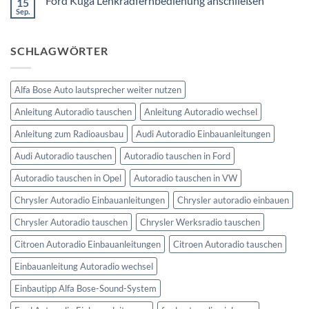
Ford Kuga Lenkradfernbedienung anschließen
15
VW
Can
Golf
Sep.
Keine
Bus
V
Kommentare
Lenkradfernbedienung
zu
anschließen
Ford
SCHLAGWÖRTER
Kuga
Lenkradfernbedienung
anschließen
Alfa Bose Auto lautsprecher weiter nutzen
Anleitung Autoradio tauschen
Anleitung Autoradio wechsel
Anleitung zum Radioausbau
Audi Autoradio Einbauanleitungen
Audi Autoradio tauschen
Autoradio tauschen in Ford
Autoradio tauschen in Opel
Autoradio tauschen in VW
Chrysler Autoradio Einbauanleitungen
Chrysler autoradio einbauen
Chrysler Autoradio tauschen
Chrysler Werksradio tauschen
Citroen Autoradio Einbauanleitungen
Citroen Autoradio tauschen
Einbauanleitung Autoradio wechsel
Einbautipp Alfa Bose-Sound-System