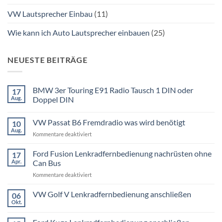
VW Lautsprecher Einbau
(11)
Wie kann ich Auto Lautsprecher einbauen
(25)
NEUESTE BEITRÄGE
BMW 3er Touring E91 Radio Tausch 1 DIN oder
17
Aug.
Doppel DIN
Keine
Kommentare
VW Passat B6 Fremdradio was wird benötigt
10
zu
BMW
Aug.
für
Kommentare deaktiviert
3er
Touring
VW
E91
Passat
Ford Fusion Lenkradfernbedienung nachrüsten ohne
17
Radio
B6
Tausch
Apr.
Can Bus
1
Fremdradio
DIN
für
Kommentare deaktiviert
was
oder
Ford
wird
Doppel
Fusion
VW Golf V Lenkradfernbedienung anschließen
benötigt
DIN
06
Lenkradfernbedienung
Okt.
Keine
nachrüsten
Kommentare
ohne
zu