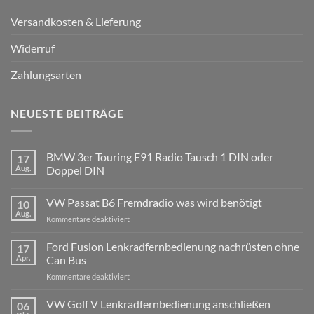
Versandkosten & Lieferung
Widerruf
Zahlungsarten
NEUESTE BEITRÄGE
BMW 3er Touring E91 Radio Tausch 1 DIN oder
17
Aug.
Doppel DIN
Keine
Kommentare
VW Passat B6 Fremdradio was wird benötigt
10
zu
BMW
Aug.
für
Kommentare deaktiviert
3er
Touring
VW
E91
Passat
Ford Fusion Lenkradfernbedienung nachrüsten ohne
17
Radio
B6
Tausch
Apr.
Can Bus
1
Fremdradio
DIN
für
Kommentare deaktiviert
was
oder
Ford
wird
Doppel
Fusion
VW Golf V Lenkradfernbedienung anschließen
benötigt
DIN
06
Lenkradfernbedienung