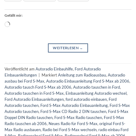
Gefällt mir:
Wird
geladen …
WEITERLESEN
→
Veröffentlicht am
Autoradio Einbauhilfe
,
Ford Autoradio
Einbauanleitungen
|
Markiert
Anleitung zum Radioausbau
,
Autoradio
ausbau bei Ford S-Max
,
Autoradio Einbauanleitung Ford S-Max ab 2006
,
Autoradio tausch Ford S-Max ab 2006
,
Autoradio tauschen in Ford
,
Autoradio tauschen in Ford S-Max
,
Einbauanleitung Autoradio wechsel
,
Ford Autoradio Einbauanleitungen
,
ford autoradio einbauen
,
Ford
Autoradio tauschen
,
Ford S-Max Autoradio Einbauanleitung
,
Ford S-Max
Autoradio tauschen
,
Ford S-Max CD Radio 2 DIN tauschen
,
Ford S-Max
Doppel DIN Radio tauschen
,
Ford S-Max Radio tauschen
,
Ford S-Max
Radio tauschen ab 2006
,
Neues Radio für Ford S-Max
,
original Ford S-
Max Radio ausbauen
,
Radio bei Ford S-Max wechseln
,
radio einbau Ford
S-Max
,
Radiowechsel Ford S-Max
,
Radiowechsel Ford S-Max ab 2006
,