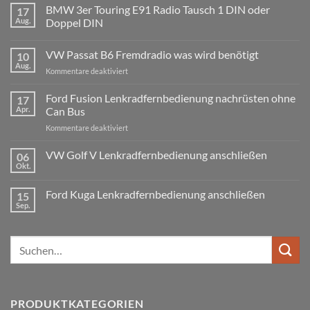
BMW 3er Touring E91 Radio Tausch 1 DIN oder
17
Aug.
Doppel DIN
Keine
Kommentare
VW Passat B6 Fremdradio was wird benötigt
10
zu
BMW
Aug.
für
Kommentare deaktiviert
3er
Touring
VW
E91
Passat
Ford Fusion Lenkradfernbedienung nachrüsten ohne
17
Radio
B6
Tausch
Apr.
Can Bus
1
Fremdradio
DIN
für
Kommentare deaktiviert
was
oder
Ford
wird
Doppel
Fusion
VW Golf V Lenkradfernbedienung anschließen
benötigt
DIN
06
Lenkradfernbedienung
Okt.
Keine
nachrüsten
Kommentare
ohne
zu
Ford Kuga Lenkradfernbedienung anschließen
15
VW
Can
Golf
Sep.
Keine
Bus
V
Kommentare
Lenkradfernbedienung
zu
anschließen
Ford
Suchen
Kuga
Lenkradfernbedienung
nach:
anschließen
PRODUKTKATEGORIEN