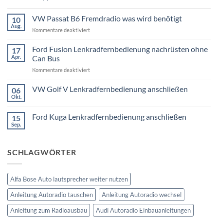
Keine
Kommentare
VW Passat B6 Fremdradio was wird benötigt
10
zu
BMW
Aug.
für
Kommentare deaktiviert
3er
Touring
VW
E91
Passat
Ford Fusion Lenkradfernbedienung nachrüsten ohne
17
Radio
B6
Tausch
Apr.
Can Bus
1
Fremdradio
DIN
für
Kommentare deaktiviert
was
oder
Ford
wird
Doppel
Fusion
VW Golf V Lenkradfernbedienung anschließen
benötigt
DIN
06
Lenkradfernbedienung
Okt.
Keine
nachrüsten
Kommentare
ohne
zu
Ford Kuga Lenkradfernbedienung anschließen
15
VW
Can
Golf
Sep.
Keine
Bus
V
Kommentare
Lenkradfernbedienung
zu
anschließen
Ford
SCHLAGWÖRTER
Kuga
Lenkradfernbedienung
anschließen
Alfa Bose Auto lautsprecher weiter nutzen
Anleitung Autoradio tauschen
Anleitung Autoradio wechsel
Anleitung zum Radioausbau
Audi Autoradio Einbauanleitungen