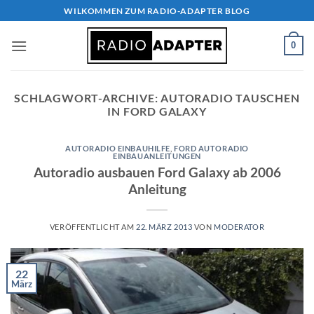
Zum
WILKOMMEN ZUM RADIO-ADAPTER BLOG
Inhalt
springen
0
SCHLAGWORT-ARCHIVE:
AUTORADIO TAUSCHEN
IN FORD GALAXY
AUTORADIO EINBAUHILFE
,
FORD AUTORADIO
EINBAUANLEITUNGEN
Autoradio ausbauen Ford Galaxy ab 2006
Anleitung
VERÖFFENTLICHT AM
22. MÄRZ 2013
VON
MODERATOR
22
März