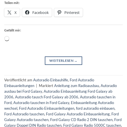
Teilen mit:
X
Facebook
Pinterest
Gefällt mir:
Wird
geladen …
WEITERLESEN
→
Veröffentlicht am
Autoradio Einbauhilfe
,
Ford Autoradio
Einbauanleitungen
|
Markiert
Anleitung zum Radioausbau
,
Autoradio
ausbau bei Ford Galaxy
,
Autoradio Einbauanleitung Ford Galaxy ab
2006
,
Autoradio tausch Ford Galaxy ab 2006
,
Autoradio tauschen in
Ford
,
Autoradio tauschen in Ford Galaxy
,
Einbauanleitung Autoradio
wechsel
,
Ford Autoradio Einbauanleitungen
,
ford autoradio einbauen
,
Ford Autoradio tauschen
,
Ford Galaxy Autoradio Einbauanleitung
,
Ford
Galaxy Autoradio tauschen
,
Ford Galaxy CD Radio 2 DIN tauschen
,
Ford
Galaxy Doppel DIN Radio tauschen
,
Ford Galaxy Radio 5000C tauschen
,