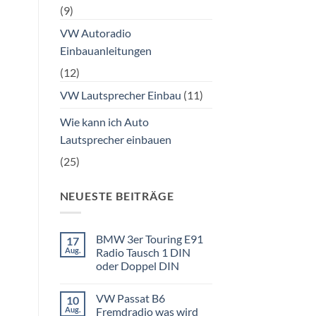
(9)
VW Autoradio
Einbauanleitungen
(12)
VW Lautsprecher Einbau
(11)
Wie kann ich Auto
Lautsprecher einbauen
(25)
NEUESTE BEITRÄGE
BMW 3er Touring E91
17
Aug.
Radio Tausch 1 DIN
oder Doppel DIN
Keine
Kommentare
VW Passat B6
10
zu
BMW
Aug.
Fremdradio was wird