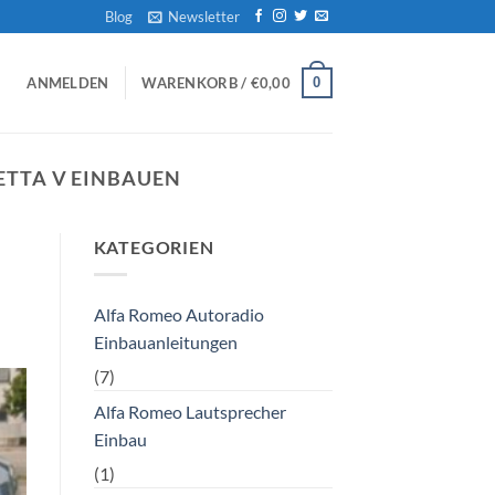
Blog
Newsletter
0
ANMELDEN
WARENKORB /
€
0,00
ETTA V EINBAUEN
KATEGORIEN
Alfa Romeo Autoradio
Einbauanleitungen
(7)
Alfa Romeo Lautsprecher
Einbau
(1)