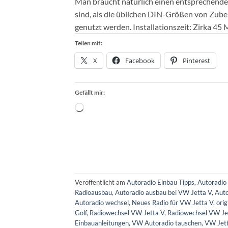
Man braucht natürlich einen entsprechend
sind, als die üblichen DIN-Größen von Zub
genutzt werden. Installationszeit: Zirka 45
Teilen mit:
X
Facebook
Pinterest
Gefällt mir:
Wird
geladen …
Veröffentlicht am
Autoradio Einbau Tipps
,
Autoradio 
Radioausbau
,
Autoradio ausbau bei VW Jetta V
,
Auto
Autoradio wechsel
,
Neues Radio für VW Jetta V
,
ori
Golf
,
Radiowechsel VW Jetta V
,
Radiowechsel VW Je
Einbauanleitungen
,
VW Autoradio tauschen
,
VW Jett