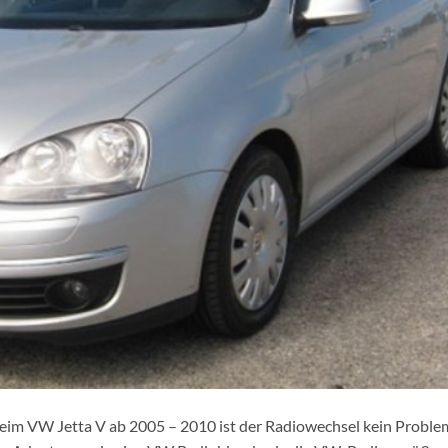
eim VW Jetta V ab 2005 – 2010 ist der Radiowechsel kein Proble