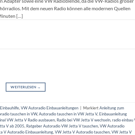
en Adapter sowie eine VW Radioblende, da die VW-Radios größer
ehörradios. Mit dem neuen Radio können alle modernen Quellen
 Minuten […]
WEITERLESEN
→
Einbauhilfe
,
VW Autoradio Einbauanleitungen
|
Markiert
Anleitung zum
radio tauschen in VW
,
Autoradio tauschen in VW Jetta V
,
Einbauanleitung
ginal VW Jetta V Radio ausbauen
,
Radio bei VW Jetta V wechseln
,
radio einbau
tta V ab 2005
,
Ratgeber Autoradio VW Jetta V tauschen
,
VW Autoradio
a V Autoradio Einbauanleitung
,
VW Jetta V Autoradio tauschen
,
VW Jetta V