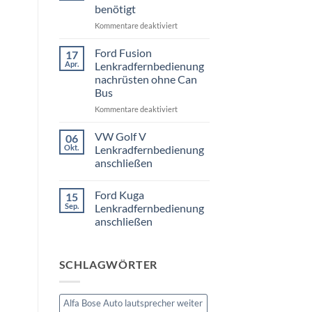
3er
benötigt
Touring
E91
für
Kommentare deaktiviert
Radio
Tausch
VW
1
Passat
Ford Fusion
17
DIN
B6
Apr.
oder
Lenkradfernbedienung
Fremdradio
Doppel
nachrüsten ohne Can
DIN
was
Bus
wird
benötigt
für
Kommentare deaktiviert
Ford
Fusion
VW Golf V
06
Lenkradfernbedienung
Okt.
Lenkradfernbedienung
nachrüsten
anschließen
ohne
Keine
Can
Kommentare
Bus
Ford Kuga
15
zu
VW
Sep.
Lenkradfernbedienung
Golf
anschließen
V
Lenkradfernbedienung
Keine
anschließen
Kommentare
zu
SCHLAGWÖRTER
Ford
Kuga
Lenkradfernbedienung
anschließen
Alfa Bose Auto lautsprecher weiter