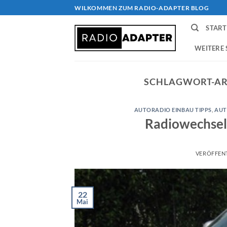
Zum
WILKOMMEN ZUM RADIO-ADAPTER BLOG
Inhalt
START
springen
WEITERE 
SCHLAGWORT-AR
AUTORADIO EINBAU TIPPS
,
AUT
Radiowechsel
VERÖFFEN
22
Mai