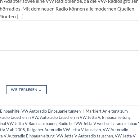
en Adapter sowie eine VW Radioblende, da die VW-Radios größer
ehörradios. Mit dem neuen Radio können alle modernen Quellen
 Minuten […]
WEITERLESEN
→
Einbauhilfe
,
VW Autoradio Einbauanleitungen
|
Markiert
Anleitung zum
radio tauschen in VW
,
Autoradio tauschen in VW Jetta V
,
Einbauanleitung
ginal VW Jetta V Radio ausbauen
,
Radio bei VW Jetta V wechseln
,
radio einbau
tta V ab 2005
,
Ratgeber Autoradio VW Jetta V tauschen
,
VW Autoradio
a V Autoradio Einbauanleitung
,
VW Jetta V Autoradio tauschen
,
VW Jetta V