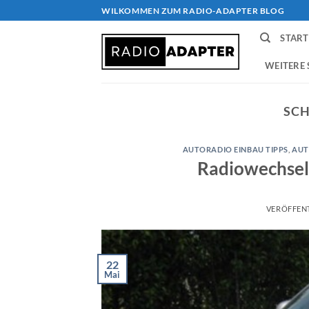
Zum
WILKOMMEN ZUM RADIO-ADAPTER BLOG
Inhalt
START
springen
WEITERE 
SC
AUTORADIO EINBAU TIPPS
,
AUT
Radiowechsel
VERÖFFEN
22
Mai