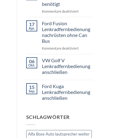
3er
benötigt
Touring
E91
für
Kommentare deaktiviert
Radio
Tausch
VW
1
Passat
Ford Fusion
17
DIN
B6
Apr.
oder
Lenkradfernbedienung
Fremdradio
Doppel
nachrüsten ohne Can
DIN
was
Bus
wird
benötigt
für
Kommentare deaktiviert
Ford
Fusion
VW Golf V
06
Lenkradfernbedienung
Okt.
Lenkradfernbedienung
nachrüsten
anschließen
ohne
Keine
Can
Kommentare
Bus
Ford Kuga
15
zu
VW
Sep.
Lenkradfernbedienung
Golf
anschließen
V
Lenkradfernbedienung
Keine
anschließen
Kommentare
zu
SCHLAGWÖRTER
Ford
Kuga
Lenkradfernbedienung
anschließen
Alfa Bose Auto lautsprecher weiter