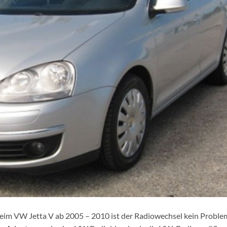
eim VW Jetta V ab 2005 – 2010 ist der Radiowechsel kein Proble