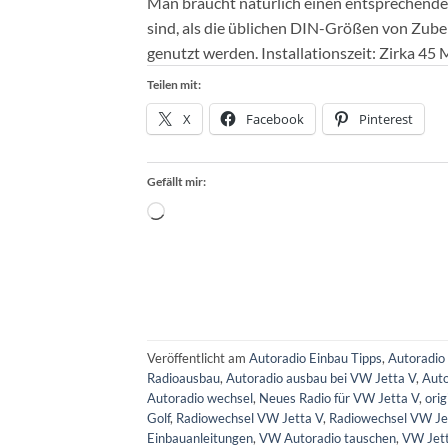
Man braucht natürlich einen entsprechend
sind, als die üblichen DIN-Größen von Zub
genutzt werden. Installationszeit: Zirka 45
Teilen mit:
X
Facebook
Pinterest
Gefällt mir:
Wird
geladen …
Veröffentlicht am
Autoradio Einbau Tipps
,
Autoradio 
Radioausbau
,
Autoradio ausbau bei VW Jetta V
,
Auto
Autoradio wechsel
,
Neues Radio für VW Jetta V
,
ori
Golf
,
Radiowechsel VW Jetta V
,
Radiowechsel VW Je
Einbauanleitungen
,
VW Autoradio tauschen
,
VW Jett