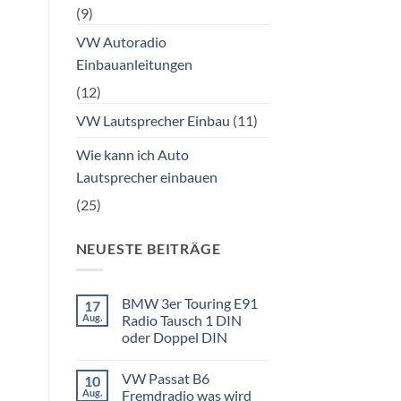
(9)
VW Autoradio
Einbauanleitungen
(12)
VW Lautsprecher Einbau
(11)
Wie kann ich Auto
Lautsprecher einbauen
(25)
NEUESTE BEITRÄGE
BMW 3er Touring E91
17
Aug.
Radio Tausch 1 DIN
oder Doppel DIN
Keine
Kommentare
VW Passat B6
10
zu
BMW
Aug.
Fremdradio was wird