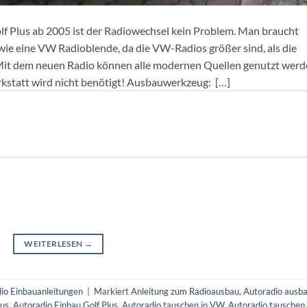
f Plus ab 2005 ist der Radiowechsel kein Problem. Man braucht
ie eine VW Radioblende, da die VW-Radios größer sind, als die
it dem neuen Radio können alle modernen Quellen genutzt werd
rkstatt wird nicht benötigt! Ausbauwerkzeug: […]
WEITERLESEN
→
io Einbauanleitungen
|
Markiert
Anleitung zum Radioausbau
,
Autoradio ausb
lus
,
Autoradio Einbau Golf Plus
,
Autoradio tauschen in VW
,
Autoradio tauschen 