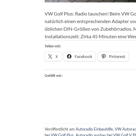
VW Golf Plus: Radio tauschen! Beim VW Gol
natürlich einen entsprechenden Adapter sow
üblichen DIN-Größen von Zubehörradios. M
Installationszeit: Zirka 45 Minuten eine We
Teilen mit:
X
Facebook
Pinterest
Gefällt mir:
Veröffentlicht am
Autoradio Einbauhilfe
,
VW Autorad
bei VW Golf Plus
,
Autoradio ausbau bei VW Golf V P