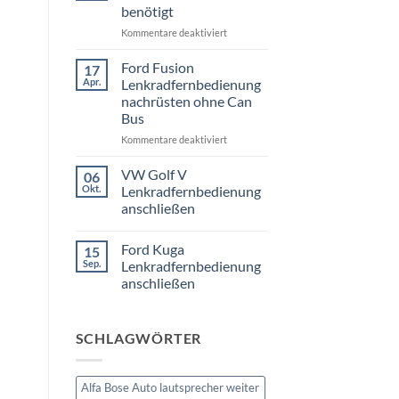
3er
benötigt
Touring
E91
für
Kommentare deaktiviert
Radio
Tausch
VW
1
Passat
Ford Fusion
17
DIN
B6
Apr.
oder
Lenkradfernbedienung
Fremdradio
Doppel
nachrüsten ohne Can
DIN
was
Bus
wird
benötigt
für
Kommentare deaktiviert
Ford
Fusion
VW Golf V
06
Lenkradfernbedienung
Okt.
Lenkradfernbedienung
nachrüsten
anschließen
ohne
Keine
Can
Kommentare
Bus
Ford Kuga
15
zu
VW
Sep.
Lenkradfernbedienung
Golf
anschließen
V
Lenkradfernbedienung
Keine
anschließen
Kommentare
zu
SCHLAGWÖRTER
Ford
Kuga
Lenkradfernbedienung
anschließen
Alfa Bose Auto lautsprecher weiter