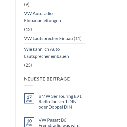
(9)
VW Autoradio
Einbauanleitungen
(12)
VW Lautsprecher Einbau
(11)
Wie kann ich Auto
Lautsprecher einbauen
(25)
NEUESTE BEITRÄGE
BMW 3er Touring E91
17
Aug.
Radio Tausch 1 DIN
oder Doppel DIN
Keine
Kommentare
VW Passat B6
10
zu
BMW
Aug.
Fremdradio was wird