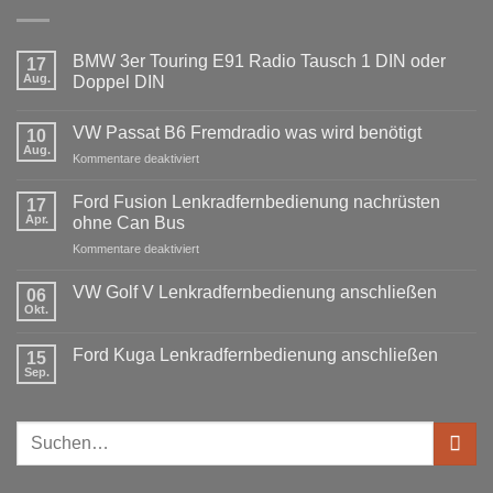
BMW 3er Touring E91 Radio Tausch 1 DIN oder
17
Aug.
Doppel DIN
Keine
Kommentare
VW Passat B6 Fremdradio was wird benötigt
zu
10
BMW
Aug.
für
Kommentare deaktiviert
3er
Touring
VW
E91
Passat
Ford Fusion Lenkradfernbedienung nachrüsten
17
Radio
B6
Tausch
Apr.
ohne Can Bus
1
Fremdradio
DIN
für
Kommentare deaktiviert
was
oder
Ford
wird
Doppel
Fusion
benötigt
DIN
VW Golf V Lenkradfernbedienung anschließen
06
Lenkradfernbedienung
Okt.
Keine
nachrüsten
Kommentare
ohne
zu
Ford Kuga Lenkradfernbedienung anschließen
15
VW
Can
Golf
Sep.
Keine
Bus
V
Kommentare
Lenkradfernbedienung
zu
anschließen
Ford
Suchen
Kuga
Lenkradfernbedienung
nach:
anschließen