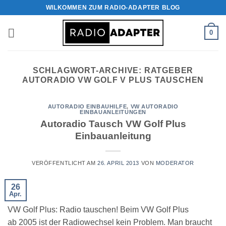
Zum
WILKOMMEN ZUM RADIO-ADAPTER BLOG
Inhalt
springen
0
SCHLAGWORT-ARCHIVE:
RATGEBER
AUTORADIO VW GOLF V PLUS TAUSCHEN
AUTORADIO EINBAUHILFE
,
VW AUTORADIO
EINBAUANLEITUNGEN
Autoradio Tausch VW Golf Plus
Einbauanleitung
VERÖFFENTLICHT AM
26. APRIL 2013
VON
MODERATOR
26
Apr.
VW Golf Plus: Radio tauschen! Beim VW Golf Plus
ab 2005 ist der Radiowechsel kein Problem. Man braucht