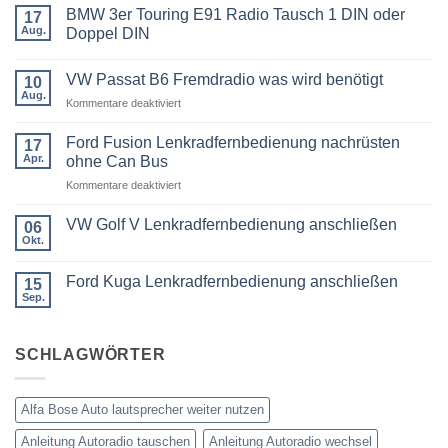
BMW 3er Touring E91 Radio Tausch 1 DIN oder
17
Aug.
Doppel DIN
Keine
Kommentare
VW Passat B6 Fremdradio was wird benötigt
zu
10
BMW
Aug.
für
Kommentare deaktiviert
3er
Touring
VW
E91
Passat
Ford Fusion Lenkradfernbedienung nachrüsten
17
Radio
B6
Tausch
Apr.
ohne Can Bus
1
Fremdradio
DIN
für
Kommentare deaktiviert
was
oder
Ford
wird
Doppel
Fusion
benötigt
DIN
VW Golf V Lenkradfernbedienung anschließen
06
Lenkradfernbedienung
Okt.
Keine
nachrüsten
Kommentare
ohne
zu
Ford Kuga Lenkradfernbedienung anschließen
15
VW
Can
Golf
Sep.
Keine
Bus
V
Kommentare
Lenkradfernbedienung
zu
anschließen
Ford
SCHLAGWÖRTER
Kuga
Lenkradfernbedienung
anschließen
Alfa Bose Auto lautsprecher weiter nutzen
Anleitung Autoradio tauschen
Anleitung Autoradio wechsel