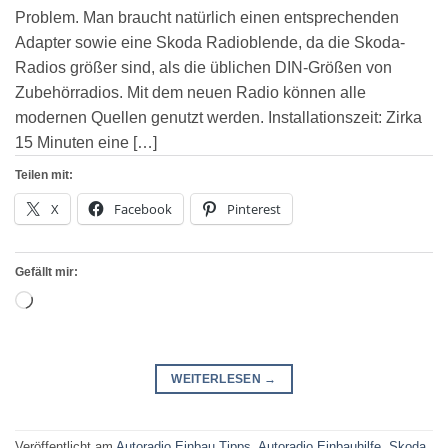
Problem. Man braucht natürlich einen entsprechenden
Adapter sowie eine Skoda Radioblende, da die Skoda-
Radios größer sind, als die üblichen DIN-Größen von
Zubehörradios. Mit dem neuen Radio können alle
modernen Quellen genutzt werden. Installationszeit: Zirka
15 Minuten eine […]
Teilen mit:
X
Facebook
Pinterest
Gefällt mir:
Wird
geladen …
WEITERLESEN
→
Veröffentlicht am
Autoradio Einbau Tipps
,
Autoradio Einbauhilfe
,
Skoda