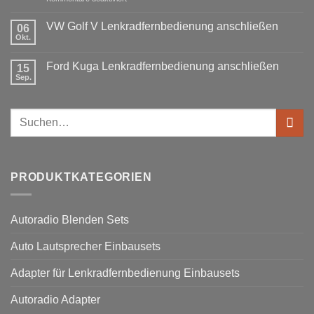
was
oder
Ford
wird
Doppel
Fusion
benötigt
DIN
VW Golf V Lenkradfernbedienung anschließen
06
Lenkradfernbedienung
Okt.
Keine
nachrüsten
Kommentare
ohne
zu
Ford Kuga Lenkradfernbedienung anschließen
15
VW
Can
Golf
Sep.
Keine
Bus
V
Kommentare
Lenkradfernbedienung
zu
anschließen
Ford
Suchen
Kuga
Lenkradfernbedienung
nach:
anschließen
PRODUKTKATEGORIEN
Autoradio Blenden Sets
Auto Lautsprecher Einbausets
Adapter für Lenkradfernbedienung Einbausets
Autoradio Adapter