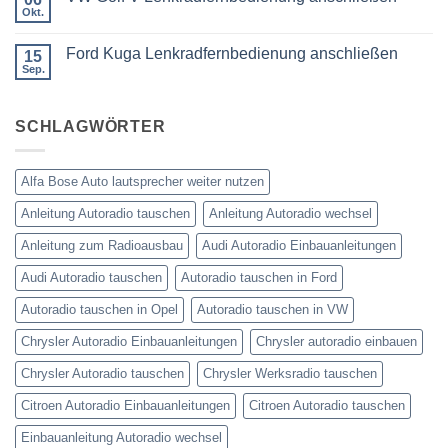
Lenkradfernbedienung
Okt.
Keine
nachrüsten
Kommentare
ohne
zu
Ford Kuga Lenkradfernbedienung anschließen
15
VW
Can
Golf
Sep.
Keine
Bus
V
Kommentare
Lenkradfernbedienung
zu
anschließen
Ford
SCHLAGWÖRTER
Kuga
Lenkradfernbedienung
anschließen
Alfa Bose Auto lautsprecher weiter nutzen
Anleitung Autoradio tauschen
Anleitung Autoradio wechsel
Anleitung zum Radioausbau
Audi Autoradio Einbauanleitungen
Audi Autoradio tauschen
Autoradio tauschen in Ford
Autoradio tauschen in Opel
Autoradio tauschen in VW
Chrysler Autoradio Einbauanleitungen
Chrysler autoradio einbauen
Chrysler Autoradio tauschen
Chrysler Werksradio tauschen
Citroen Autoradio Einbauanleitungen
Citroen Autoradio tauschen
Einbauanleitung Autoradio wechsel