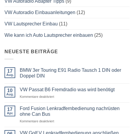
VW Autoradio Adapter Tipps
(9)
VW Autoradio Einbauanleitungen
(12)
VW Lautsprecher Einbau
(11)
Wie kann ich Auto Lautsprecher einbauen
(25)
NEUESTE BEITRÄGE
BMW 3er Touring E91 Radio Tausch 1 DIN oder
17
Aug.
Doppel DIN
Keine
Kommentare
VW Passat B6 Fremdradio was wird benötigt
zu
10
BMW
Aug.
für
Kommentare deaktiviert
3er
Touring
VW
E91
Passat
Ford Fusion Lenkradfernbedienung nachrüsten
17
Radio
B6
Tausch
Apr.
ohne Can Bus
1
Fremdradio
DIN
für
Kommentare deaktiviert
was
oder
Ford
wird
Doppel
Fusion
benötigt
DIN
VW Golf V Lenkradfernbedienung anschließen
06