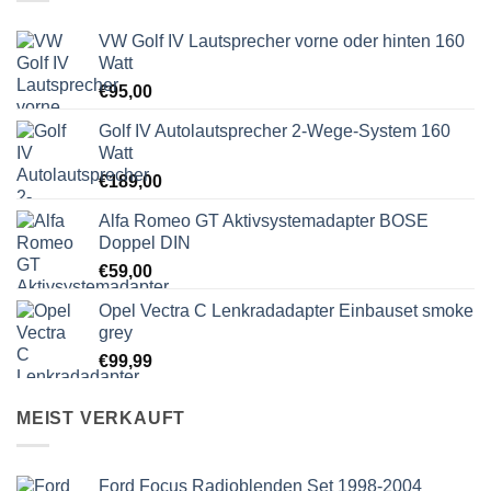
VW Golf IV Lautsprecher vorne oder hinten 160
Watt
€
95,00
Golf IV Autolautsprecher 2-Wege-System 160
Watt
€
189,00
Alfa Romeo GT Aktivsystemadapter BOSE
Doppel DIN
€
59,00
Opel Vectra C Lenkradadapter Einbauset smoke
grey
€
99,99
MEIST VERKAUFT
Ford Focus Radioblenden Set 1998-2004