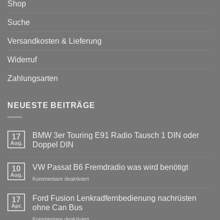
Shop
Suche
Versandkosten & Lieferung
Widerruf
Zahlungsarten
NEUESTE BEITRÄGE
BMW 3er Touring E91 Radio Tausch 1 DIN oder
17
Aug.
Doppel DIN
Keine
Kommentare
VW Passat B6 Fremdradio was wird benötigt
zu
10
BMW
Aug.
für
Kommentare deaktiviert
3er
Touring
VW
E91
Passat
Ford Fusion Lenkradfernbedienung nachrüsten
17
Radio
B6
Tausch
Apr.
ohne Can Bus
1
Fremdradio
DIN
für
Kommentare deaktiviert