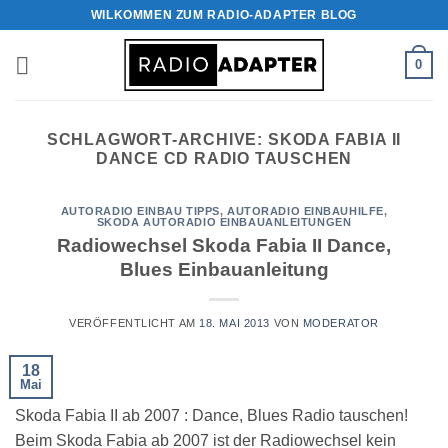
Zum
WILKOMMEN ZUM RADIO-ADAPTER BLOG
Inhalt
springen
0
SCHLAGWORT-ARCHIVE:
SKODA FABIA II
DANCE CD RADIO TAUSCHEN
AUTORADIO EINBAU TIPPS
,
AUTORADIO EINBAUHILFE
,
SKODA AUTORADIO EINBAUANLEITUNGEN
Radiowechsel Skoda Fabia II Dance,
Blues Einbauanleitung
VERÖFFENTLICHT AM
18. MAI 2013
VON
MODERATOR
18
Mai
Skoda Fabia II ab 2007 : Dance, Blues Radio tauschen!
Beim Skoda Fabia ab 2007 ist der Radiowechsel kein