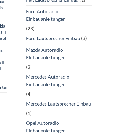
oda
io
Ford Autoradio
Einbauanleitungen
bia
(23)
a II
Ford Lautsprecher Einbau
(3)
sel
Mazda Autoradio
n
,
Einbauanleitungen
 II
(3)
II
Mercedes Autoradio
Einbauanleitungen
ntar
(4)
Mercedes Lautsprecher Einbau
(1)
Opel Autoradio
Einbauanleitungen