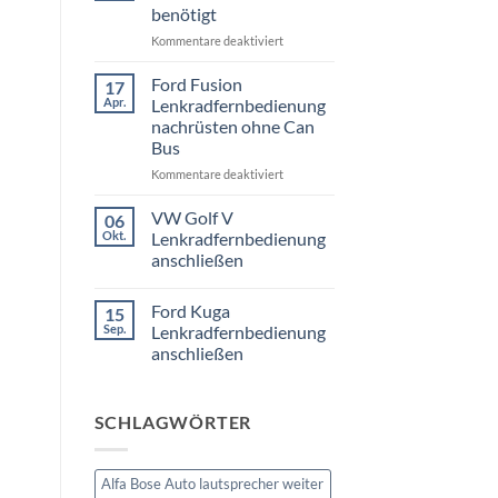
3er
benötigt
Touring
E91
für
Kommentare deaktiviert
Radio
Tausch
VW
1
Passat
Ford Fusion
17
DIN
B6
Apr.
oder
Lenkradfernbedienung
Fremdradio
Doppel
nachrüsten ohne Can
DIN
was
Bus
wird
benötigt
für
Kommentare deaktiviert
Ford
Fusion
VW Golf V
06
Lenkradfernbedienung
Okt.
Lenkradfernbedienung
nachrüsten
anschließen
ohne
Keine
Can
Kommentare
Bus
Ford Kuga
15
zu
VW
Sep.
Lenkradfernbedienung
Golf
anschließen
V
Lenkradfernbedienung
Keine
anschließen
Kommentare
zu
SCHLAGWÖRTER
Ford
Kuga
Lenkradfernbedienung
anschließen
Alfa Bose Auto lautsprecher weiter