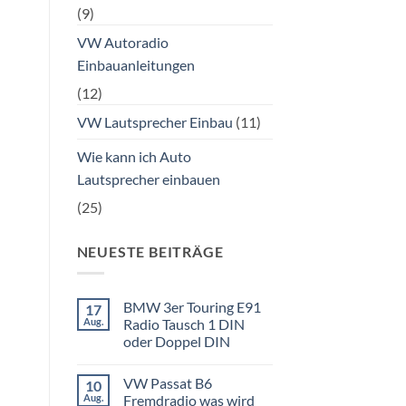
(9)
VW Autoradio
Einbauanleitungen
(12)
VW Lautsprecher Einbau
(11)
Wie kann ich Auto
Lautsprecher einbauen
(25)
NEUESTE BEITRÄGE
BMW 3er Touring E91
17
Aug.
Radio Tausch 1 DIN
oder Doppel DIN
Keine
Kommentare
VW Passat B6
10
zu
BMW
Aug.
Fremdradio was wird