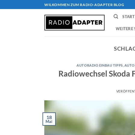
Zum
WILKOMMEN ZUM RADIO-ADAPTER BLOG
Inhalt
START
springen
WEITERE 
SCHLA
AUTORADIO EINBAU TIPPS
,
AUTO
Radiowechsel Skoda F
VERÖFFEN
18
Mai