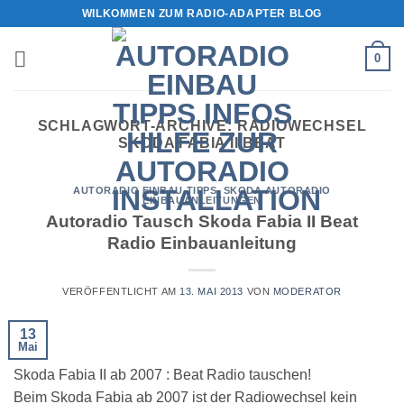
Zum
WILKOMMEN ZUM RADIO-ADAPTER BLOG
Inhalt
springen
0
SCHLAGWORT-ARCHIVE:
RADIOWECHSEL
SKODA FABIA II BEAT
AUTORADIO EINBAU TIPPS
,
SKODA AUTORADIO
EINBAUANLEITUNGEN
Autoradio Tausch Skoda Fabia II Beat
Radio Einbauanleitung
VERÖFFENTLICHT AM
13. MAI 2013
VON
MODERATOR
13
Mai
Skoda Fabia II ab 2007 : Beat Radio tauschen!
Beim Skoda Fabia ab 2007 ist der Radiowechsel kein