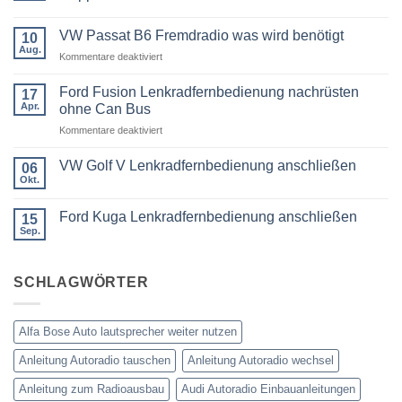
Keine
Kommentare
VW Passat B6 Fremdradio was wird benötigt
zu
10
BMW
Aug.
für
Kommentare deaktiviert
3er
Touring
VW
E91
Passat
Ford Fusion Lenkradfernbedienung nachrüsten
17
Radio
B6
Tausch
Apr.
ohne Can Bus
1
Fremdradio
DIN
für
Kommentare deaktiviert
was
oder
Ford
wird
Doppel
Fusion
benötigt
DIN
VW Golf V Lenkradfernbedienung anschließen
06
Lenkradfernbedienung
Okt.
Keine
nachrüsten
Kommentare
ohne
zu
Ford Kuga Lenkradfernbedienung anschließen
15
VW
Can
Golf
Sep.
Keine
Bus
V
Kommentare
Lenkradfernbedienung
zu
anschließen
Ford
SCHLAGWÖRTER
Kuga
Lenkradfernbedienung
anschließen
Alfa Bose Auto lautsprecher weiter nutzen
Anleitung Autoradio tauschen
Anleitung Autoradio wechsel
Anleitung zum Radioausbau
Audi Autoradio Einbauanleitungen