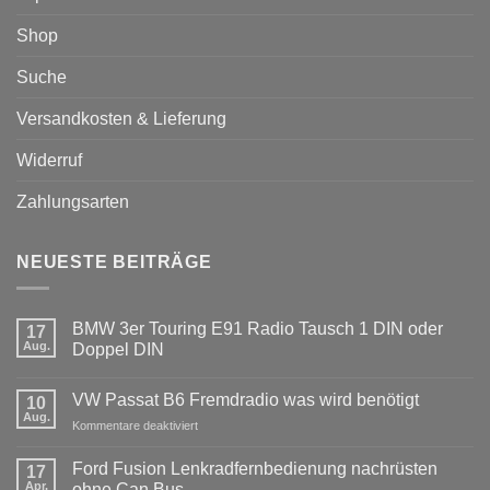
Shop
Suche
Versandkosten & Lieferung
Widerruf
Zahlungsarten
NEUESTE BEITRÄGE
BMW 3er Touring E91 Radio Tausch 1 DIN oder
17
Aug.
Doppel DIN
Keine
Kommentare
VW Passat B6 Fremdradio was wird benötigt
zu
10
BMW
Aug.
für
Kommentare deaktiviert
3er
Touring
VW
E91
Passat
Ford Fusion Lenkradfernbedienung nachrüsten
17
Radio
B6
Tausch
Apr.
ohne Can Bus