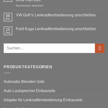
1
Fremdradio
DIN
für
Kommentare deaktiviert
was
oder
Ford
wird
Doppel
Fusion
benötigt
DIN
VW Golf V Lenkradfernbedienung anschließen
06
Lenkradfernbedienung
Okt.
Keine
nachrüsten
Kommentare
ohne
zu
Ford Kuga Lenkradfernbedienung anschließen
15
VW
Can
Golf
Sep.
Keine
Bus
V
Kommentare
Lenkradfernbedienung
zu
anschließen
Ford
Suchen
Kuga
Lenkradfernbedienung
nach:
anschließen
PRODUKTKATEGORIEN
Autoradio Blenden Sets
Auto Lautsprecher Einbausets
Adapter für Lenkradfernbedienung Einbausets