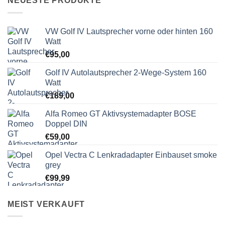
NEUESTE PRODUKTE
VW Golf IV Lautsprecher vorne oder hinten 160
Watt
€
95,00
Golf IV Autolautsprecher 2-Wege-System 160
Watt
€
189,00
Alfa Romeo GT Aktivsystemadapter BOSE
Doppel DIN
€
59,00
Opel Vectra C Lenkradadapter Einbauset smoke
grey
€
99,99
MEIST VERKAUFT