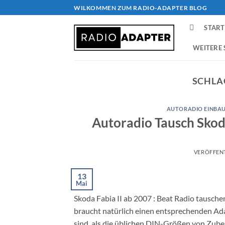
Zum
WILKOMMEN ZUM RADIO-ADAPTER BLOG
Inhalt
START
springen
WEITERE 
SCHLA
AUTORADIO EINBAU
Autoradio Tausch Skod
VERÖFFEN
13
Mai
Skoda Fabia II ab 2007 : Beat Radio tausch
braucht natürlich einen entsprechenden Ad
sind, als die üblichen DIN-Größen von Zub