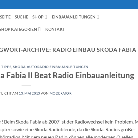
SEITE
SUCHE
SHOP
EINBAUANLEITUNGEN
SHOP KATEGORIEN
KONTAKT
GWORT-ARCHIVE:
RADIO EINBAU SKODA FABIA 
 TIPPS
,
SKODA AUTORADIO EINBAUANLEITUNGEN
a Fabia II Beat Radio Einbauanleitung
TLICHT AM
13. MAI 2013
VON
MODERATOR
en! Beim Skoda Fabia ab 2007 ist der Radiowechsel kein Problem. 
apter sowie eine Skoda Radioblende, da die Skoda-Radios größer
ehörradios. Mit dem neuen Radio können alle modernen Quellen