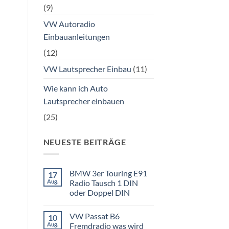
(9)
VW Autoradio
Einbauanleitungen
(12)
VW Lautsprecher Einbau
(11)
Wie kann ich Auto
Lautsprecher einbauen
(25)
NEUESTE BEITRÄGE
BMW 3er Touring E91
17
Aug.
Radio Tausch 1 DIN
oder Doppel DIN
Keine
Kommentare
VW Passat B6
10
zu
BMW
Aug.
Fremdradio was wird