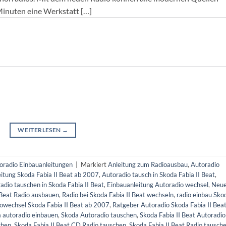
 Minuten eine Werkstatt […]
WEITERLESEN
→
oradio Einbauanleitungen
|
Markiert
Anleitung zum Radioausbau
,
Autoradio
itung Skoda Fabia II Beat ab 2007
,
Autoradio tausch in Skoda Fabia II Beat
,
adio tauschen in Skoda Fabia II Beat
,
Einbauanleitung Autoradio wechsel
,
Neu
I Beat Radio ausbauen
,
Radio bei Skoda Fabia II Beat wechseln
,
radio einbau Sko
owechsel Skoda Fabia II Beat ab 2007
,
Ratgeber Autoradio Skoda Fabia II Bea
 autoradio einbauen
,
Skoda Autoradio tauschen
,
Skoda Fabia II Beat Autoradio
chen
,
Skoda Fabia II Beat CD Radio tauschen
,
Skoda Fabia II Beat Radio tausch