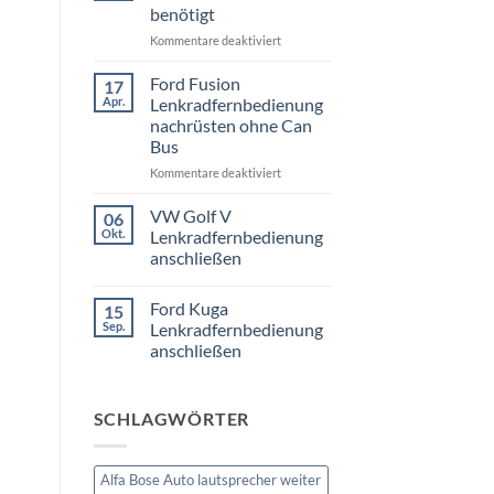
3er
benötigt
Touring
E91
für
Kommentare deaktiviert
Radio
Tausch
VW
1
Passat
Ford Fusion
17
DIN
B6
Apr.
oder
Lenkradfernbedienung
Fremdradio
Doppel
nachrüsten ohne Can
DIN
was
Bus
wird
benötigt
für
Kommentare deaktiviert
Ford
Fusion
VW Golf V
06
Lenkradfernbedienung
Okt.
Lenkradfernbedienung
nachrüsten
anschließen
ohne
Keine
Can
Kommentare
Bus
Ford Kuga
15
zu
VW
Sep.
Lenkradfernbedienung
Golf
anschließen
V
Lenkradfernbedienung
Keine
anschließen
Kommentare
zu
SCHLAGWÖRTER
Ford
Kuga
Lenkradfernbedienung
anschließen
Alfa Bose Auto lautsprecher weiter