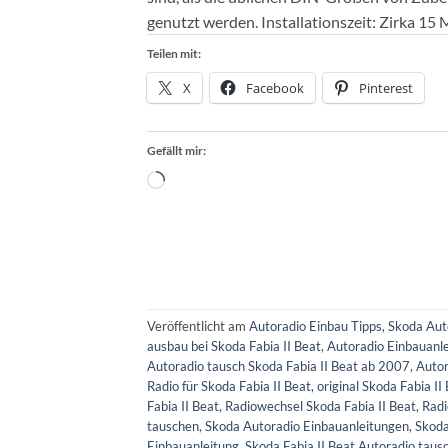
genutzt werden. Installationszeit: Zirka 15
Teilen mit:
X
Facebook
Pinterest
Gefällt mir:
Wird
geladen …
Veröffentlicht am
Autoradio Einbau Tipps
,
Skoda Aut
ausbau bei Skoda Fabia II Beat
,
Autoradio Einbauanle
Autoradio tausch Skoda Fabia II Beat ab 2007
,
Autor
Radio für Skoda Fabia II Beat
,
original Skoda Fabia I
Fabia II Beat
,
Radiowechsel Skoda Fabia II Beat
,
Radi
tauschen
,
Skoda Autoradio Einbauanleitungen
,
Skoda
Einbauanleitung
,
Skoda Fabia II Beat Autoradio taus