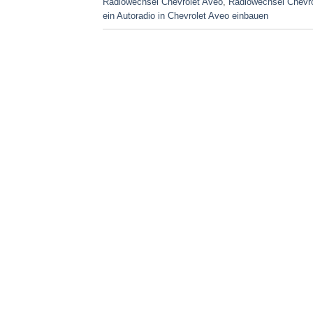
Radiowechsel Chevrolet Aveo
,
Radiowechsel Chevro
ein Autoradio in Chevrolet Aveo einbauen