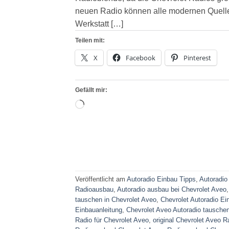
neuen Radio können alle modernen Quellen 
Werkstatt […]
Teilen mit:
X
Facebook
Pinterest
Gefällt mir:
Wird
geladen …
Veröffentlicht am
Autoradio Einbau Tipps
,
Autoradio
Radioausbau
,
Autoradio ausbau bei Chevrolet Aveo
tauschen in Chevrolet Aveo
,
Chevrolet Autoradio Ei
Einbauanleitung
,
Chevrolet Aveo Autoradio tausche
Radio für Chevrolet Aveo
,
original Chevrolet Aveo 