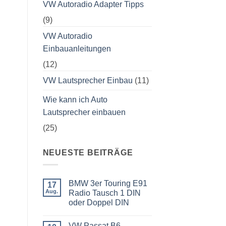
VW Autoradio Adapter Tipps
(9)
VW Autoradio
Einbauanleitungen
(12)
VW Lautsprecher Einbau
(11)
Wie kann ich Auto
Lautsprecher einbauen
(25)
NEUESTE BEITRÄGE
BMW 3er Touring E91
17
Aug.
Radio Tausch 1 DIN
oder Doppel DIN
Keine
Kommentare
VW Passat B6
zu