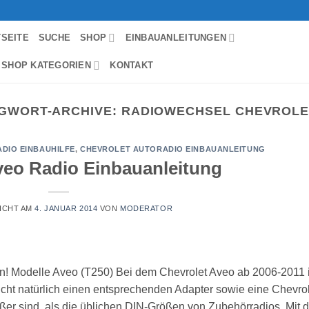
TSEITE
SUCHE
SHOP
EINBAUANLEITUNGEN
 SHOP KATEGORIEN
KONTAKT
GWORT-ARCHIVE:
RADIOWECHSEL CHEVROLE
DIO EINBAUHILFE
,
CHEVROLET AUTORADIO EINBAUANLEITUNG
veo Radio Einbauanleitung
ICHT AM
4. JANUAR 2014
VON
MODERATOR
n! Modelle Aveo (T250) Bei dem Chevrolet Aveo ab 2006-2011 i
ht natürlich einen entsprechenden Adapter sowie eine Chevro
ßer sind, als die üblichen DIN-Größen von Zubehörradios. Mit 