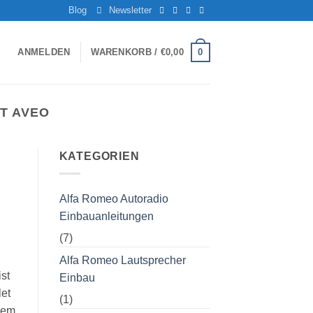
Blog
Newsletter
0
ANMELDEN
WARENKORB /
€
0,00
T AVEO
KATEGORIEN
Alfa Romeo Autoradio
Einbauanleitungen
(7)
Alfa Romeo Lautsprecher
st
Einbau
let
(1)
dem