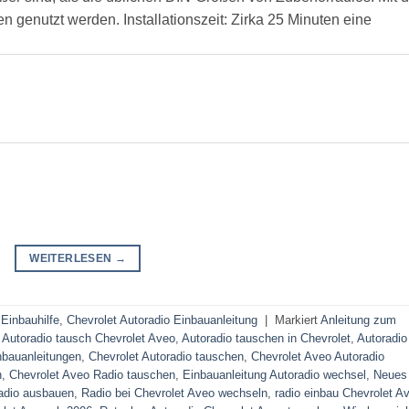
genutzt werden. Installationszeit: Zirka 25 Minuten eine
WEITERLESEN
→
 Einbauhilfe
,
Chevrolet Autoradio Einbauanleitung
|
Markiert
Anleitung zum
,
Autoradio tausch Chevrolet Aveo
,
Autoradio tauschen in Chevrolet
,
Autoradio
nbauanleitungen
,
Chevrolet Autoradio tauschen
,
Chevrolet Aveo Autoradio
n
,
Chevrolet Aveo Radio tauschen
,
Einbauanleitung Autoradio wechsel
,
Neues
Radio ausbauen
,
Radio bei Chevrolet Aveo wechseln
,
radio einbau Chevrolet A