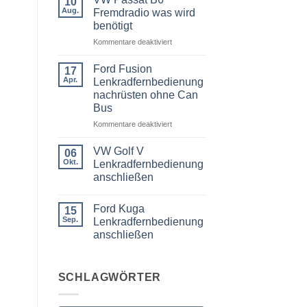
10
BMW
Aug.
Fremdradio was wird
3er
benötigt
Touring
E91
für
Kommentare deaktiviert
Radio
Tausch
VW
1
Passat
Ford Fusion
17
DIN
B6
Apr.
oder
Lenkradfernbedienung
Fremdradio
Doppel
nachrüsten ohne Can
DIN
was
Bus
wird
benötigt
für
Kommentare deaktiviert
Ford
Fusion
VW Golf V
06
Lenkradfernbedienung
Okt.
Lenkradfernbedienung
nachrüsten
anschließen
ohne
Keine
Can
Kommentare
Bus
Ford Kuga
zu
15
VW
Sep.
Lenkradfernbedienung
Golf
anschließen
V
Lenkradfernbedienung
Keine
anschließen
Kommentare
zu
Ford
SCHLAGWÖRTER
Kuga
Lenkradfernbedienung
anschließen