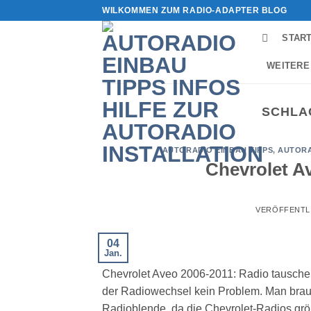
Zum
WILKOMMEN ZUM RADIO-ADAPTER BLOG
Inhalt
STAR
springen
WEITERE
SCHLA
AUTORADIO EINBAU TIPPS
,
AUTORA
Chevrolet A
VERÖFFENTL
04
Jan.
Chevrolet Aveo 2006-2011: Radio tausche
der Radiowechsel kein Problem. Man brauc
Radioblende, da die Chevrolet-Radios grö