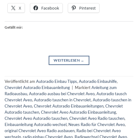
X
Facebook
Pinterest
Gefällt mir:
WEITERLESEN
→
Veröffentlicht am
Autoradio Einbau Tipps
,
Autoradio Einbauhilfe
,
Chevrolet Autoradio Einbauanleitung
|
Markiert
Anleitung zum
Radioausbau
,
Autoradio ausbau bei Chevrolet Aveo
,
Autoradio tausch
Chevrolet Aveo
,
Autoradio tauschen in Chevrolet
,
Autoradio tauschen in
Chevrolet Aveo
,
Chevrolet Autoradio Einbauanleitungen
,
Chevrolet
Autoradio tauschen
,
Chevrolet Aveo Autoradio Einbauanleitung
,
Chevrolet Aveo Autoradio tauschen
,
Chevrolet Aveo Radio tauschen
,
Einbauanleitung Autoradio wechsel
,
Neues Radio für Chevrolet Aveo
,
original Chevrolet Aveo Radio ausbauen
,
Radio bei Chevrolet Aveo
wechseln
,
radio einbau Chevrolet Aveo
,
Radiowechsel Chevrolet Aveo
,