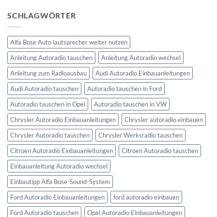
zu
anschließen
Ford
SCHLAGWÖRTER
Kuga
Lenkradfernbedienung
anschließen
Alfa Bose Auto lautsprecher weiter nutzen
Anleitung Autoradio tauschen
Anleitung Autoradio wechsel
Anleitung zum Radioausbau
Audi Autoradio Einbauanleitungen
Audi Autoradio tauschen
Autoradio tauschen in Ford
Autoradio tauschen in Opel
Autoradio tauschen in VW
Chrysler Autoradio Einbauanleitungen
Chrysler autoradio einbauen
Chrysler Autoradio tauschen
Chrysler Werksradio tauschen
Citroen Autoradio Einbauanleitungen
Citroen Autoradio tauschen
Einbauanleitung Autoradio wechsel
Einbautipp Alfa Bose-Sound-System
Ford Autoradio Einbauanleitungen
ford autoradio einbauen
Ford Autoradio tauschen
Opel Autoradio Einbauanleitungen