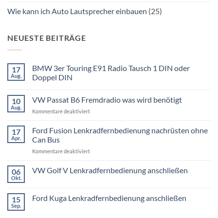
Wie kann ich Auto Lautsprecher einbauen
(25)
NEUESTE BEITRÄGE
BMW 3er Touring E91 Radio Tausch 1 DIN oder
17
Aug.
Doppel DIN
Keine
Kommentare
VW Passat B6 Fremdradio was wird benötigt
10
zu
BMW
Aug.
für
Kommentare deaktiviert
3er
Touring
VW
E91
Passat
Ford Fusion Lenkradfernbedienung nachrüsten ohne
17
Radio
B6
Tausch
Apr.
Can Bus
1
Fremdradio
DIN
für
Kommentare deaktiviert
was
oder
Ford
wird
Doppel
Fusion
VW Golf V Lenkradfernbedienung anschließen
benötigt
DIN
06
Lenkradfernbedienung
Okt.
Keine
nachrüsten
Kommentare
ohne
zu
Ford Kuga Lenkradfernbedienung anschließen
15
VW
Can
Golf
Sep.
Keine
Bus
V
Kommentare
Lenkradfernbedienung