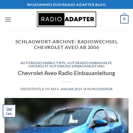
Zum
WILKOMMEN ZUM RADIO-ADAPTER BLOG
Inhalt
springen
0
SCHLAGWORT-ARCHIVE:
RADIOWECHSEL
CHEVROLET AVEO AB 2006
AUTORADIO EINBAU TIPPS
,
AUTORADIO EINBAUHILFE
,
CHEVROLET AUTORADIO EINBAUANLEITUNG
Chevrolet Aveo Radio Einbauanleitung
VERÖFFENTLICHT AM
4. JANUAR 2014
VON
MODERATOR
04
Jan.