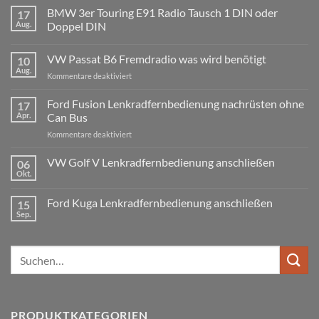
BMW 3er Touring E91 Radio Tausch 1 DIN oder
17
Aug.
Doppel DIN
Keine
Kommentare
VW Passat B6 Fremdradio was wird benötigt
10
zu
BMW
Aug.
für
Kommentare deaktiviert
3er
Touring
VW
E91
Passat
Ford Fusion Lenkradfernbedienung nachrüsten ohne
17
Radio
B6
Tausch
Apr.
Can Bus
1
Fremdradio
DIN
für
Kommentare deaktiviert
was
oder
Ford
wird
Doppel
Fusion
VW Golf V Lenkradfernbedienung anschließen
benötigt
DIN
06
Lenkradfernbedienung
Okt.
Keine
nachrüsten
Kommentare
ohne
zu
Ford Kuga Lenkradfernbedienung anschließen
15
VW
Can
Golf
Sep.
Keine
Bus
V
Kommentare
Lenkradfernbedienung
zu
anschließen
Ford
Suchen
Kuga
Lenkradfernbedienung
nach:
anschließen
PRODUKTKATEGORIEN