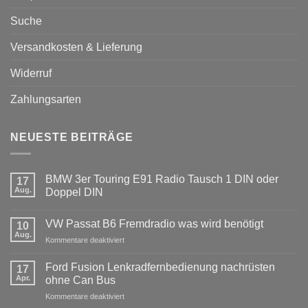
Suche
Versandkosten & Lieferung
Widerruf
Zahlungsarten
NEUESTE BEITRÄGE
BMW 3er Touring E91 Radio Tausch 1 DIN oder
17
Aug.
Doppel DIN
Keine
Kommentare
VW Passat B6 Fremdradio was wird benötigt
zu
10
BMW
Aug.
für
Kommentare deaktiviert
3er
Touring
VW
E91
Passat
Ford Fusion Lenkradfernbedienung nachrüsten
17
Radio
B6
Tausch
Apr.
ohne Can Bus
1
Fremdradio
DIN
für
Kommentare deaktiviert
was
oder
Ford