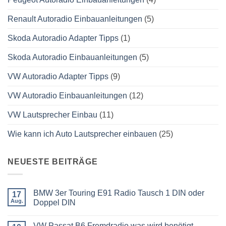
Renault Autoradio Einbauanleitungen
(5)
Skoda Autoradio Adapter Tipps
(1)
Skoda Autoradio Einbauanleitungen
(5)
VW Autoradio Adapter Tipps
(9)
VW Autoradio Einbauanleitungen
(12)
VW Lautsprecher Einbau
(11)
Wie kann ich Auto Lautsprecher einbauen
(25)
NEUESTE BEITRÄGE
BMW 3er Touring E91 Radio Tausch 1 DIN oder
17
Aug.
Doppel DIN
Keine
Kommentare
VW Passat B6 Fremdradio was wird benötigt
zu