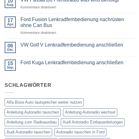
10
BMW
Aug.
für
Kommentare deaktiviert
3er
Touring
VW
E91
Passat
Ford Fusion Lenkradfernbedienung nachrüsten
17
Radio
B6
Tausch
Apr.
ohne Can Bus
1
Fremdradio
DIN
für
Kommentare deaktiviert
was
oder
Ford
wird
Doppel
Fusion
benötigt
DIN
VW Golf V Lenkradfernbedienung anschließen
06
Lenkradfernbedienung
Okt.
Keine
nachrüsten
Kommentare
ohne
zu
Ford Kuga Lenkradfernbedienung anschließen
15
VW
Can
Golf
Sep.
Keine
Bus
V
Kommentare
Lenkradfernbedienung
zu
anschließen
Ford
SCHLAGWÖRTER
Kuga
Lenkradfernbedienung
anschließen
Alfa Bose Auto lautsprecher weiter nutzen
Anleitung Autoradio tauschen
Anleitung Autoradio wechsel
Anleitung zum Radioausbau
Audi Autoradio Einbauanleitungen
Audi Autoradio tauschen
Autoradio tauschen in Ford