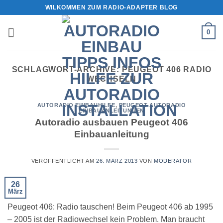
Zum
WILKOMMEN ZUM RADIO-ADAPTER BLOG
Inhalt
springen
0
SCHLAGWORT-ARCHIVE:
PEUGEOT 406 RADIO
WECHSELN
AUTORADIO EINBAUHILFE
,
PEUGEOT AUTORADIO
EINBAUANLEITUNGEN
Autoradio ausbauen Peugeot 406
Einbauanleitung
VERÖFFENTLICHT AM
26. MÄRZ 2013
VON
MODERATOR
26
März
Peugeot 406: Radio tauschen! Beim Peugeot 406 ab 1995
– 2005 ist der Radiowechsel kein Problem. Man braucht