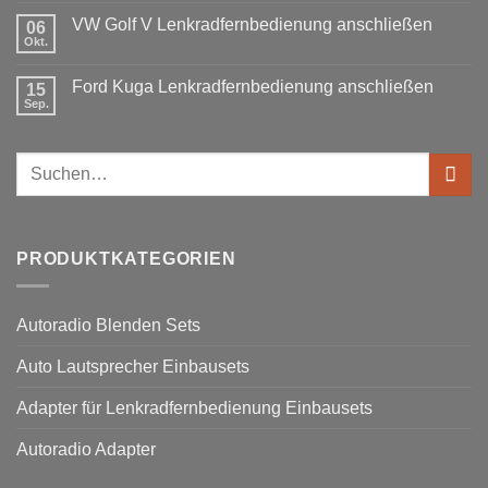
wird
Doppel
Fusion
benötigt
DIN
VW Golf V Lenkradfernbedienung anschließen
06
Lenkradfernbedienung
Okt.
Keine
nachrüsten
Kommentare
ohne
zu
Ford Kuga Lenkradfernbedienung anschließen
15
VW
Can
Golf
Sep.
Keine
Bus
V
Kommentare
Lenkradfernbedienung
zu
anschließen
Ford
Suchen
Kuga
Lenkradfernbedienung
nach:
anschließen
PRODUKTKATEGORIEN
Autoradio Blenden Sets
Auto Lautsprecher Einbausets
Adapter für Lenkradfernbedienung Einbausets
Autoradio Adapter