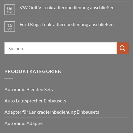
Ford
wird
Doppel
Fusion
VW Golf V Lenkradfernbedienung anschließen
benötigt
DIN
06
Lenkradfernbedienung
Okt.
Keine
nachrüsten
Kommentare
ohne
zu
Ford Kuga Lenkradfernbedienung anschließen
15
VW
Can
Golf
Sep.
Keine
Bus
V
Kommentare
Lenkradfernbedienung
zu
anschließen
Ford
Suchen
Kuga
Lenkradfernbedienung
nach:
anschließen
PRODUKTKATEGORIEN
Autoradio Blenden Sets
Auto Lautsprecher Einbausets
Adapter für Lenkradfernbedienung Einbausets
Autoradio Adapter