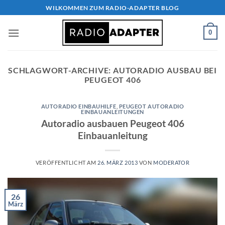
Zum
WILKOMMEN ZUM RADIO-ADAPTER BLOG
Inhalt
springen
0
SCHLAGWORT-ARCHIVE:
AUTORADIO AUSBAU BEI
PEUGEOT 406
AUTORADIO EINBAUHILFE
,
PEUGEOT AUTORADIO
EINBAUANLEITUNGEN
Autoradio ausbauen Peugeot 406
Einbauanleitung
VERÖFFENTLICHT AM
26. MÄRZ 2013
VON
MODERATOR
26
März