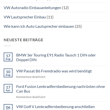
VW Autoradio Einbauanleitungen
(12)
VW Lautsprecher Einbau
(11)
Wie kann ich Auto Lautsprecher einbauen
(25)
NEUESTE BEITRÄGE
BMW 3er Touring E91 Radio Tausch 1 DIN oder
17
Aug.
Doppel DIN
Keine
Kommentare
VW Passat B6 Fremdradio was wird benötigt
10
zu
BMW
Aug.
für
Kommentare deaktiviert
3er
Touring
VW
E91
Passat
Ford Fusion Lenkradfernbedienung nachrüsten ohne
17
Radio
B6
Tausch
Apr.
Can Bus
1
Fremdradio
DIN
für
Kommentare deaktiviert
was
oder
Ford
wird
Doppel
Fusion
VW Golf V Lenkradfernbedienung anschließen
benötigt
DIN
06
Lenkradfernbedienung