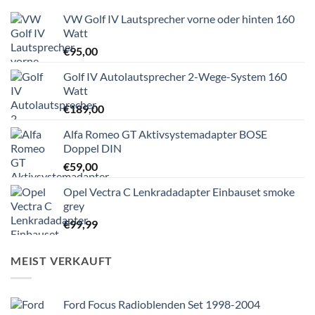
VW Golf IV Lautsprecher vorne oder hinten 160
Watt
€
95,00
Golf IV Autolautsprecher 2-Wege-System 160
Watt
€
189,00
Alfa Romeo GT Aktivsystemadapter BOSE
Doppel DIN
€
59,00
Opel Vectra C Lenkradadapter Einbauset smoke
grey
€
99,99
MEIST VERKAUFT
Ford Focus Radioblenden Set 1998-2004