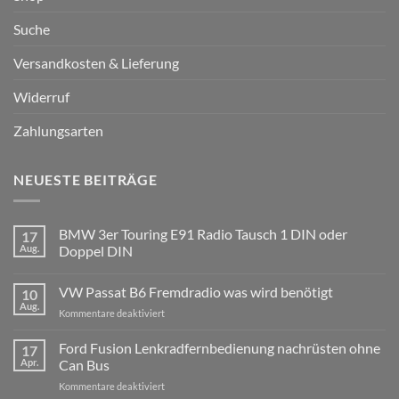
Suche
Versandkosten & Lieferung
Widerruf
Zahlungsarten
NEUESTE BEITRÄGE
BMW 3er Touring E91 Radio Tausch 1 DIN oder
17
Aug.
Doppel DIN
Keine
Kommentare
VW Passat B6 Fremdradio was wird benötigt
10
zu
BMW
Aug.
für
Kommentare deaktiviert
3er
Touring
VW
E91
Passat
Ford Fusion Lenkradfernbedienung nachrüsten ohne
17
Radio
B6
Tausch
Apr.
Can Bus
1
Fremdradio
DIN
für
Kommentare deaktiviert
was
oder