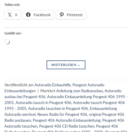
Teilen mit:
X
Facebook
Pinterest
Gefällt mir:
Wird
geladen …
WEITERLESEN
→
Veröffentlicht am
Autoradio Einbauhilfe
,
Peugeot Autoradio
Einbauanleitungen
|
Markiert
Anleitung zum Radioausbau
,
Autoradio
ausbau bei Peugeot 406
,
Autoradio Einbauanleitung Peugeot 406 1995 -
2005
,
Autoradio tausch in Peugeot 406
,
Autoradio tausch Peugeot 406
1995 - 2005
,
Autoradio tauschen in Peugeot 406
,
Einbauanleitung
Autoradio wechsel
,
Neues Radio für Peugeot 406
,
original Peugeot 406
Radio ausbauen
,
Peugeot 406 Autoradio Einbauanleitung
,
Peugeot 406
Autoradio tauschen
,
Peugeot 406 CD Radio tauschen
,
Peugeot 406
Radio tauschen
,
Peugeot 406 Radio tauschen 1995 - 2005
,
Peugeot 406