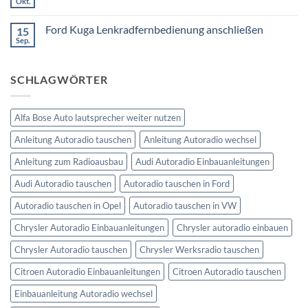
Okt.
Keine
nachrüsten
Kommentare
ohne
zu
Ford Kuga Lenkradfernbedienung anschließen
15
VW
Can
Golf
Sep.
Keine
Bus
V
Kommentare
Lenkradfernbedienung
zu
anschließen
Ford
SCHLAGWÖRTER
Kuga
Lenkradfernbedienung
anschließen
Alfa Bose Auto lautsprecher weiter nutzen
Anleitung Autoradio tauschen
Anleitung Autoradio wechsel
Anleitung zum Radioausbau
Audi Autoradio Einbauanleitungen
Audi Autoradio tauschen
Autoradio tauschen in Ford
Autoradio tauschen in Opel
Autoradio tauschen in VW
Chrysler Autoradio Einbauanleitungen
Chrysler autoradio einbauen
Chrysler Autoradio tauschen
Chrysler Werksradio tauschen
Citroen Autoradio Einbauanleitungen
Citroen Autoradio tauschen
Einbauanleitung Autoradio wechsel