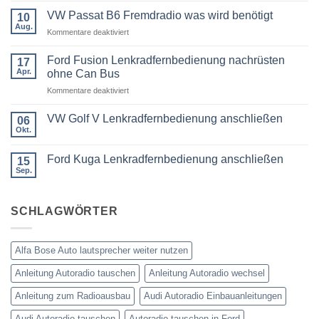
Kommentare
VW Passat B6 Fremdradio was wird benötigt
zu
10
BMW
Aug.
für
Kommentare deaktiviert
3er
Touring
VW
E91
Passat
Ford Fusion Lenkradfernbedienung nachrüsten
17
Radio
B6
Tausch
Apr.
ohne Can Bus
1
Fremdradio
DIN
für
Kommentare deaktiviert
was
oder
Ford
wird
Doppel
Fusion
benötigt
DIN
VW Golf V Lenkradfernbedienung anschließen
06
Lenkradfernbedienung
Okt.
Keine
nachrüsten
Kommentare
ohne
zu
Ford Kuga Lenkradfernbedienung anschließen
15
VW
Can
Golf
Sep.
Keine
Bus
V
Kommentare
Lenkradfernbedienung
zu
anschließen
Ford
SCHLAGWÖRTER
Kuga
Lenkradfernbedienung
anschließen
Alfa Bose Auto lautsprecher weiter nutzen
Anleitung Autoradio tauschen
Anleitung Autoradio wechsel
Anleitung zum Radioausbau
Audi Autoradio Einbauanleitungen
Audi Autoradio tauschen
Autoradio tauschen in Ford