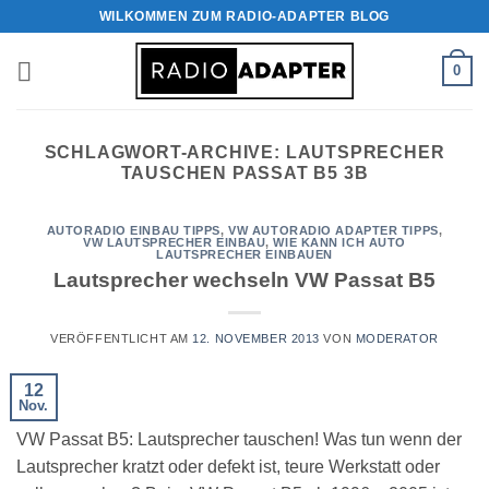
Zum
WILKOMMEN ZUM RADIO-ADAPTER BLOG
Inhalt
springen
0
SCHLAGWORT-ARCHIVE:
LAUTSPRECHER
TAUSCHEN PASSAT B5 3B
AUTORADIO EINBAU TIPPS
,
VW AUTORADIO ADAPTER TIPPS
,
VW LAUTSPRECHER EINBAU
,
WIE KANN ICH AUTO
LAUTSPRECHER EINBAUEN
Lautsprecher wechseln VW Passat B5
VERÖFFENTLICHT AM
12. NOVEMBER 2013
VON
MODERATOR
12
Nov.
VW Passat B5: Lautsprecher tauschen! Was tun wenn der
Lautsprecher kratzt oder defekt ist, teure Werkstatt oder