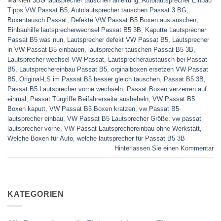
Markiert
3BG lautsprecher tauschen anleitung
,
Autolautsprecher Einbau
Tipps VW Passat B5
,
Autolautsprecher tauschen Passat 3 BG
,
Boxentausch Passat
,
Defekte VW Passat B5 Boxen austauschen
,
Einbauhilfe lautsprecherwechsel Passat B5 3B
,
Kaputte Lautsprecher
Passat B5 was nun
,
Lautsprecher defekt VW Passat B5
,
Lautsprecher
in VW Passat B5 einbauen
,
lautsprecher tauschen Passat B5 3B
,
Lautsprecher wechsel VW Passat
,
Lautsprecheraustausch bei Passat
B5
,
Lautsprechereinbau Passat B5
,
orginalboxen ersetzen VW Passat
B5
,
Original-LS im Passat B5 besser gleich tauschen
,
Passat B5 3B
,
Passat B5 Lautsprecher vorne wechseln
,
Passat Boxen verzerren auf
einmal
,
Passat Türgriffe Beifahrerseite aushebeln
,
VW Passat B5
Boxen kaputt
,
VW Passat B5 Boxen kratzen
,
vw Passat B5
lautsprecher einbau
,
VW Passat B5 Lautsprecher Größe
,
vw passat
lautsprecher vorne
,
VW Passat Lautsprechereinbau ohne Werkstatt
,
Welche Boxen für Auto
,
welche lautsprecher für Passat B5 3B
Hinterlassen Sie einen Kommentar
KATEGORIEN