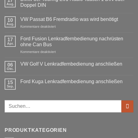
17
Aug.
Doppel DIN
Keine
Kommentare
VW Passat B6 Fremdradio was wird benötigt
zu
10
BMW
Aug.
für
Kommentare deaktiviert
3er
Touring
VW
E91
Passat
Ford Fusion Lenkradfernbedienung nachrüsten
17
Radio
B6
Tausch
Apr.
ohne Can Bus
1
Fremdradio
DIN
für
Kommentare deaktiviert
was
oder
Ford
wird
Doppel
Fusion
benötigt
DIN
VW Golf V Lenkradfernbedienung anschließen
06
Lenkradfernbedienung
Okt.
Keine
nachrüsten
Kommentare
ohne
zu
Ford Kuga Lenkradfernbedienung anschließen
15
VW
Can
Golf
Sep.
Keine
Bus
V
Kommentare
Lenkradfernbedienung
zu
anschließen
Ford
Suchen
Kuga
Lenkradfernbedienung
nach:
anschließen
PRODUKTKATEGORIEN