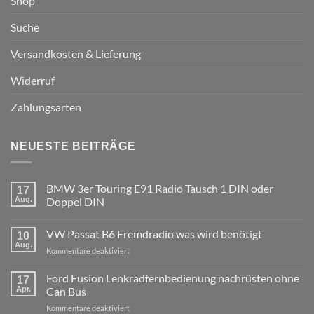
Shop
Suche
Versandkosten & Lieferung
Widerruf
Zahlungsarten
NEUESTE BEITRÄGE
BMW 3er Touring E91 Radio Tausch 1 DIN oder
17
Aug.
Doppel DIN
Keine
Kommentare
VW Passat B6 Fremdradio was wird benötigt
zu
10
BMW
Aug.
für
Kommentare deaktiviert
3er
Touring
VW
E91
Passat
Ford Fusion Lenkradfernbedienung nachrüsten ohne
17
Radio
B6
Tausch
Apr.
Can Bus
1
Fremdradio
DIN
für
Kommentare deaktiviert
was