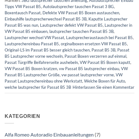
Markiert
3BG lautsprecher tauschen anleitung
,
Autolautsprecher Einbau
Tipps VW Passat B5
,
Autolautsprecher tauschen Passat 3 BG
,
Boxentausch Passat
,
Defekte VW Passat B5 Boxen austauschen
,
Einbauhilfe lautsprecherwechsel Passat B5 3B
,
Kaputte Lautsprecher
Passat B5 was nun
,
Lautsprecher defekt VW Passat B5
,
Lautsprecher in
VW Passat B5 einbauen
,
lautsprecher tauschen Passat B5 3B
,
Lautsprecher wechsel VW Passat
,
Lautsprecheraustausch bei Passat B5
,
Lautsprechereinbau Passat B5
,
orginalboxen ersetzen VW Passat B5
,
Original-LS im Passat B5 besser gleich tauschen
,
Passat B5 3B
,
Passat
B5 Lautsprecher vorne wechseln
,
Passat Boxen verzerren auf einmal
,
Passat Türgriffe Beifahrerseite aushebeln
,
VW Passat B5 Boxen kaputt
,
VW Passat B5 Boxen kratzen
,
vw Passat B5 lautsprecher einbau
,
VW
Passat B5 Lautsprecher Größe
,
vw passat lautsprecher vorne
,
VW
Passat Lautsprechereinbau ohne Werkstatt
,
Welche Boxen für Auto
,
welche lautsprecher für Passat B5 3B
Hinterlassen Sie einen Kommentar
KATEGORIEN
Alfa Romeo Autoradio Einbauanleitungen
(7)