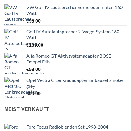
VW Golf IV Lautsprecher vorne oder hinten 160
Watt
€
95,00
Golf IV Autolautsprecher 2-Wege-System 160
Watt
€
189,00
Alfa Romeo GT Aktivsystemadapter BOSE
Doppel DIN
€
59,00
Opel Vectra C Lenkradadapter Einbauset smoke
grey
€
99,99
MEIST VERKAUFT
Ford Focus Radioblenden Set 1998-2004