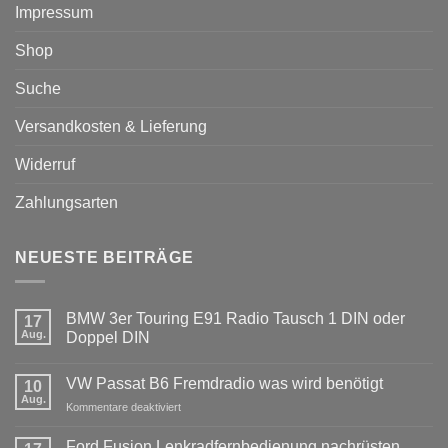
Impressum
Shop
Suche
Versandkosten & Lieferung
Widerruf
Zahlungsarten
NEUESTE BEITRÄGE
BMW 3er Touring E91 Radio Tausch 1 DIN oder
17
Aug.
Doppel DIN
Keine
Kommentare
VW Passat B6 Fremdradio was wird benötigt
zu
10
BMW
Aug.
für
Kommentare deaktiviert
3er
Touring
VW
E91
Passat
Ford Fusion Lenkradfernbedienung nachrüsten