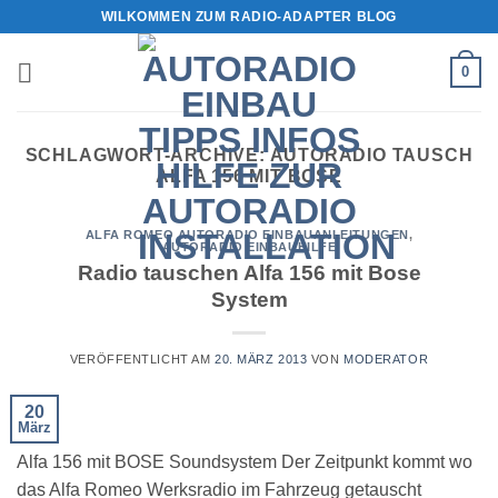
Zum
WILKOMMEN ZUM RADIO-ADAPTER BLOG
Inhalt
springen
0
SCHLAGWORT-ARCHIVE:
AUTORADIO TAUSCH
ALFA 156 MIT BOSE
ALFA ROMEO AUTORADIO EINBAUANLEITUNGEN
,
AUTORADIO EINBAUHILFE
Radio tauschen Alfa 156 mit Bose
System
VERÖFFENTLICHT AM
20. MÄRZ 2013
VON
MODERATOR
20
März
Alfa 156 mit BOSE Soundsystem Der Zeitpunkt kommt wo
das Alfa Romeo Werksradio im Fahrzeug getauscht