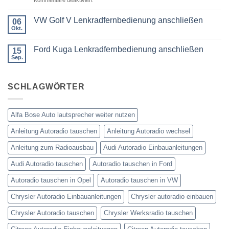
was
oder
Ford
wird
Doppel
Fusion
benötigt
DIN
VW Golf V Lenkradfernbedienung anschließen
06
Lenkradfernbedienung
Okt.
Keine
nachrüsten
Kommentare
ohne
zu
Ford Kuga Lenkradfernbedienung anschließen
15
VW
Can
Golf
Sep.
Keine
Bus
V
Kommentare
Lenkradfernbedienung
zu
anschließen
Ford
SCHLAGWÖRTER
Kuga
Lenkradfernbedienung
anschließen
Alfa Bose Auto lautsprecher weiter nutzen
Anleitung Autoradio tauschen
Anleitung Autoradio wechsel
Anleitung zum Radioausbau
Audi Autoradio Einbauanleitungen
Audi Autoradio tauschen
Autoradio tauschen in Ford
Autoradio tauschen in Opel
Autoradio tauschen in VW
Chrysler Autoradio Einbauanleitungen
Chrysler autoradio einbauen
Chrysler Autoradio tauschen
Chrysler Werksradio tauschen