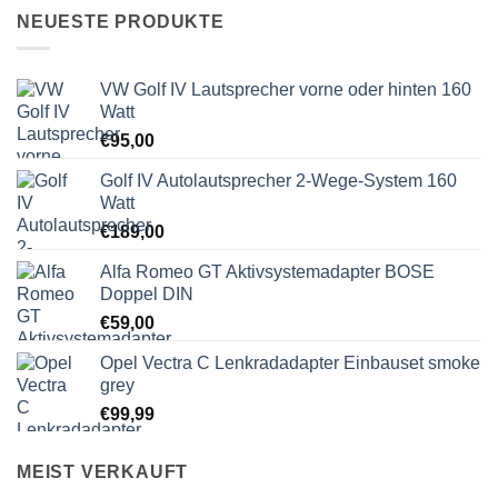
NEUESTE PRODUKTE
VW Golf IV Lautsprecher vorne oder hinten 160
Watt
€
95,00
Golf IV Autolautsprecher 2-Wege-System 160
Watt
€
189,00
Alfa Romeo GT Aktivsystemadapter BOSE
Doppel DIN
€
59,00
Opel Vectra C Lenkradadapter Einbauset smoke
grey
€
99,99
MEIST VERKAUFT