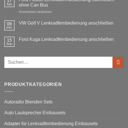
17
Radio
B6
Tausch
Apr.
ohne Can Bus
1
Fremdradio
DIN
für
Kommentare deaktiviert
was
oder
Ford
wird
Doppel
Fusion
benötigt
DIN
VW Golf V Lenkradfernbedienung anschließen
06
Lenkradfernbedienung
Okt.
Keine
nachrüsten
Kommentare
ohne
zu
Ford Kuga Lenkradfernbedienung anschließen
15
VW
Can
Golf
Sep.
Keine
Bus
V
Kommentare
Lenkradfernbedienung
zu
anschließen
Ford
Suchen
Kuga
Lenkradfernbedienung
nach:
anschließen
PRODUKTKATEGORIEN
Autoradio Blenden Sets
Auto Lautsprecher Einbausets
Adapter für Lenkradfernbedienung Einbausets