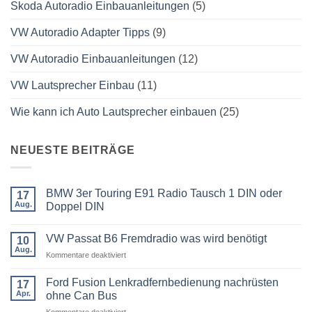
Skoda Autoradio Einbauanleitungen
(5)
VW Autoradio Adapter Tipps
(9)
VW Autoradio Einbauanleitungen
(12)
VW Lautsprecher Einbau
(11)
Wie kann ich Auto Lautsprecher einbauen
(25)
NEUESTE BEITRÄGE
BMW 3er Touring E91 Radio Tausch 1 DIN oder
17
Aug.
Doppel DIN
Keine
Kommentare
VW Passat B6 Fremdradio was wird benötigt
zu
10
BMW
Aug.
für
Kommentare deaktiviert
3er
Touring
VW
E91
Passat
Ford Fusion Lenkradfernbedienung nachrüsten
17
Radio
B6
Tausch
Apr.
ohne Can Bus
1
Fremdradio
DIN
für
Kommentare deaktiviert