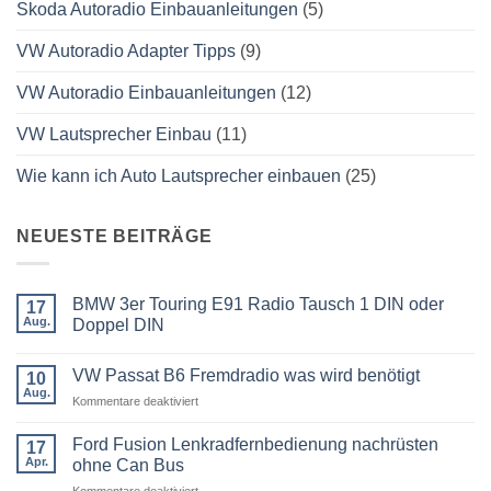
Skoda Autoradio Einbauanleitungen
(5)
VW Autoradio Adapter Tipps
(9)
VW Autoradio Einbauanleitungen
(12)
VW Lautsprecher Einbau
(11)
Wie kann ich Auto Lautsprecher einbauen
(25)
NEUESTE BEITRÄGE
BMW 3er Touring E91 Radio Tausch 1 DIN oder
17
Aug.
Doppel DIN
Keine
Kommentare
VW Passat B6 Fremdradio was wird benötigt
zu
10
BMW
Aug.
für
Kommentare deaktiviert
3er
Touring
VW
E91
Passat
Ford Fusion Lenkradfernbedienung nachrüsten
17
Radio
B6
Tausch
Apr.
ohne Can Bus
1
Fremdradio
DIN
für
Kommentare deaktiviert