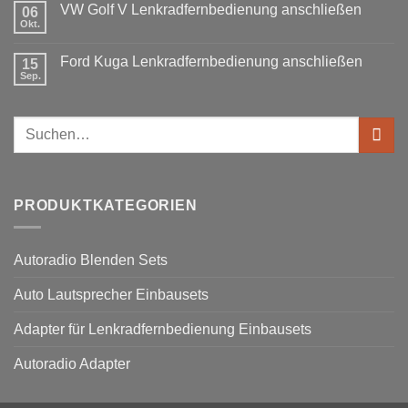
Fusion
benötigt
DIN
VW Golf V Lenkradfernbedienung anschließen
06
Lenkradfernbedienung
Okt.
Keine
nachrüsten
Kommentare
ohne
zu
Ford Kuga Lenkradfernbedienung anschließen
15
VW
Can
Golf
Sep.
Keine
Bus
V
Kommentare
Lenkradfernbedienung
zu
anschließen
Ford
Suchen
Kuga
Lenkradfernbedienung
nach:
anschließen
PRODUKTKATEGORIEN
Autoradio Blenden Sets
Auto Lautsprecher Einbausets
Adapter für Lenkradfernbedienung Einbausets
Autoradio Adapter