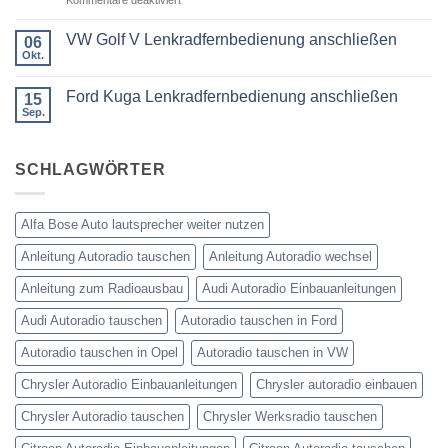
was
oder
Ford
wird
Doppel
Fusion
benötigt
DIN
VW Golf V Lenkradfernbedienung anschließen
06
Lenkradfernbedienung
Okt.
Keine
nachrüsten
Kommentare
ohne
zu
Ford Kuga Lenkradfernbedienung anschließen
15
VW
Can
Golf
Sep.
Keine
Bus
V
Kommentare
Lenkradfernbedienung
zu
anschließen
Ford
SCHLAGWÖRTER
Kuga
Lenkradfernbedienung
anschließen
Alfa Bose Auto lautsprecher weiter nutzen
Anleitung Autoradio tauschen
Anleitung Autoradio wechsel
Anleitung zum Radioausbau
Audi Autoradio Einbauanleitungen
Audi Autoradio tauschen
Autoradio tauschen in Ford
Autoradio tauschen in Opel
Autoradio tauschen in VW
Chrysler Autoradio Einbauanleitungen
Chrysler autoradio einbauen
Chrysler Autoradio tauschen
Chrysler Werksradio tauschen