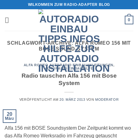
Zum
WILKOMMEN ZUM RADIO-ADAPTER BLOG
Inhalt
springen
0
SCHLAGWORT-ARCHIVE:
ALFA ROMEO 156 MIT
BOSE-SOUND-SYSTEM
ALFA ROMEO AUTORADIO EINBAUANLEITUNGEN
,
AUTORADIO EINBAUHILFE
Radio tauschen Alfa 156 mit Bose
System
VERÖFFENTLICHT AM
20. MÄRZ 2013
VON
MODERATOR
20
März
Alfa 156 mit BOSE Soundsystem Der Zeitpunkt kommt wo
das Alfa Romeo Werksradio im Fahrzeug getauscht