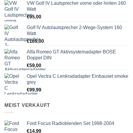
VW Golf IV Lautsprecher vorne oder hinten 160
Watt
€
95,00
Golf IV Autolautsprecher 2-Wege-System 160
Watt
€
189,00
Alfa Romeo GT Aktivsystemadapter BOSE
Doppel DIN
€
59,00
Opel Vectra C Lenkradadapter Einbauset smoke
grey
€
99,99
MEIST VERKAUFT
Ford Focus Radioblenden Set 1998-2004
€
14,99