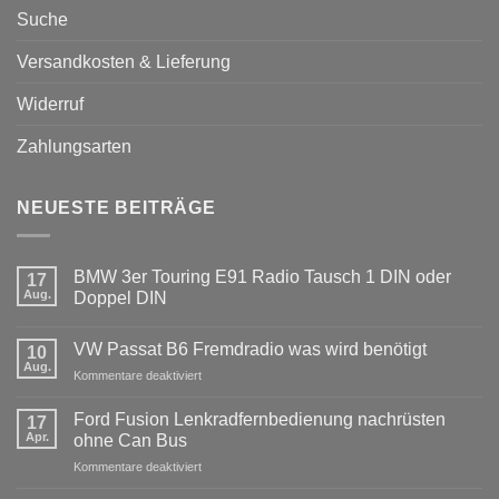
Suche
Versandkosten & Lieferung
Widerruf
Zahlungsarten
NEUESTE BEITRÄGE
BMW 3er Touring E91 Radio Tausch 1 DIN oder
17
Aug.
Doppel DIN
Keine
Kommentare
VW Passat B6 Fremdradio was wird benötigt
zu
10
BMW
Aug.
für
Kommentare deaktiviert
3er
Touring
VW
E91
Passat
Ford Fusion Lenkradfernbedienung nachrüsten
17
Radio
B6
Tausch
Apr.
ohne Can Bus
1
Fremdradio
DIN
für
Kommentare deaktiviert
was
oder
Ford
wird
Doppel