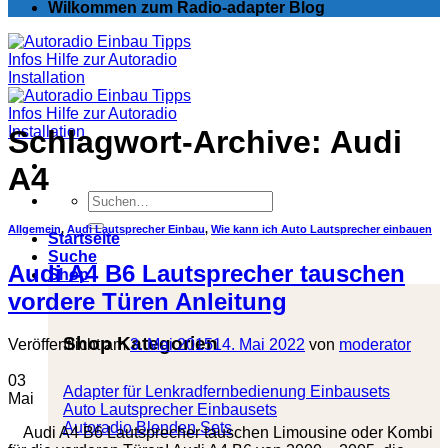
Wilkommen zum Radio-adapter Blog
Schlagwort-Archive:
Audi
A4
Suchen
nach:
Allgemein
,
Audi Lautsprecher Einbau
,
Wie kann ich Auto Lautsprecher einbauen
Startseite
Suche
Audi A4 B6 Lautsprecher tauschen
Shop
vordere Türen Anleitung
Shop Kategorien
Veröffentlicht am
3. Mai 2015
14. Mai 2022
von
moderator
03
Adapter für Lenkradfernbedienung Einbausets
Mai
Auto Lautsprecher Einbausets
Autoradio Blenden Sets
Audi A4 B6 Lautsprecher tauschen Limousine oder Kombi