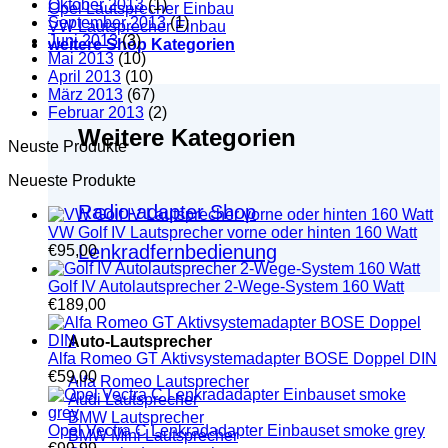
Oktober 2013
(1)
Opel Lautsprecher Einbau
September 2013
(1)
VW Lautsprecher Einbau
Juni 2013
(3)
weitere Shop Kategorien
Mai 2013
(10)
April 2013
(10)
März 2013
(67)
Februar 2013
(2)
Weitere Kategorien
Neuste Produkte
Neueste Produkte
Radio-adapter Shop
VW Golf IV Lautsprecher vorne oder hinten 160 Watt
Lenkradfernbedienung
€
95,00
Golf IV Autolautsprecher 2-Wege-System 160 Watt
€
189,00
Auto-Lautsprecher
Alfa Romeo GT Aktivsystemadapter BOSE Doppel DIN
€
59,00
Alfa Romeo Lautsprecher
Audi Lautsprecher
BMW Lautsprecher
Opel Vectra C Lenkradadapter Einbauset smoke grey
BMW Mini Lautsprecher