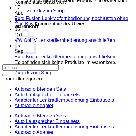
Es befinden sich keine Produkte im Warenkorb.
3er
für
Kommentare deaktiviert
Touring
VW
17
Zurück zum Shop
E91
Passat
Apr.
Radio
B6
Ford Fusion Lenkradfernbedienung nachrüsten ohne
0
Tausch
Fremdradio
für
Can Bus
Kommentare deaktiviert
Warenkorb
1
was
Ford
06
DIN
wird
Fusion
Okt.
oder
benötigt
Lenkradfernbedienung
Keine
VW Golf V Lenkradfernbedienung anschließen
Doppel
nachrüsten
Komment
15
DIN
zu
ohne
Sep.
VW
Can
Keine
Ford Kuga Lenkradfernbedienung anschließen
Golf
Bus
Komment
Es befinden sich keine Produkte im Warenkorb.
Suchen
V
zu
nach:
Lenkradf
Ford
Zurück zum Shop
anschlie
Kuga
Produktkategorien
Lenkradf
anschlie
Autoradio Blenden Sets
Auto Lautsprecher Einbausets
Adapter für Lenkradfernbedienung Einbausets
Autoradio Adapter
Autoradio Blenden Sets
Auto Lautsprecher Einbausets
Adapter für Lenkradfernbedienung Einbausets
Autoradio Adapter