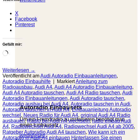
X
Facebook
Pinterest
Gefällt mir:
Wird
geladen …
Weiterlesen
→
Veröffentlicht am
Audi Autoradio Einbauanleitungen
,
Autoradio Einbauhilfe
|
Markiert
Anleitung zum
Radioausbau
,
Audi A4
,
Audi A4 Autoradio Einbauanleitung
,
Audi A4 Autoradio tauschen
,
Audi A4 Radio tauschen
,
Audi
Autoradio Einbauanleitungen
,
Audi Autoradio tauschen
,
Autoradio ausbau bei Audi A4
,
Autoradio tauschen in Audi
,
Autoradio Einbausets
Autoradio tauschen in Audi A4
,
Einbauanleitung Autoradio
wechsel
,
Neues Radio für Audi A4
,
original Audi A4 Radio
Um ein Fremdradio zu installieren benötigt man
ausbauen
,
Radio bei Audi A4 wechseln
,
radio einbau Audi
einen Einbausatz
A4
,
Radiowechsel Audi A4
,
Radiowechsel Audi A4 ab 2005
,
Ratgeber Autoradio Audi A4 tauschen
,
Wie kann ich ein
weiterlesen
Autoradio in Audi A4 einbauen
Hinterlassen Sie einen