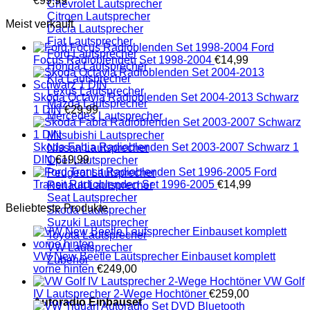
€
99,99
Chevrolet Lautsprecher
Citroen Lautsprecher
Meist verkauft
Dacia Lautsprecher
Fiat Lautsprecher
Ford
Ford Lautsprecher
Focus Radioblenden Set 1998-2004
€
14,99
Honda Lautsprecher
Kia Lautsprecher
Lexus Lautsprecher
Skoda Octavia Radioblenden Set 2004-2013 Schwarz
Mazda Lautsprecher
1 DIN
€
29,99
Mercedes Lautsprecher
Mitsubishi Lautsprecher
Skoda Fabia Radioblenden Set 2003-2007 Schwarz 1
Nissan Lautsprecher
DIN
€
19,99
Opel Lautsprecher
Ford
Peugeot Lautsprecher
Transit Radioblenden Set 1996-2005
€
14,99
Renault Lautsprecher
Seat Lautsprecher
Beliebteste Produkte
Skoda Lautsprecher
Suzuki Lautsprecher
Toyota Lautsprecher
VW Lautsprecher
VW New Beetle Lautsprecher Einbauset komplett
Zubehör
vorne hinten
€
249,00
VW Golf
IV Lautsprecher 2-Wege Hochtöner
€
259,00
Autoradio Einbauset