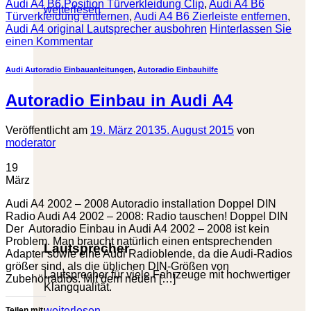
Audi A4 B6 Position Türverkleidung Clip
,
Audi A4 B6
weiterlesen
Türverkleidung entfernen
,
Audi A4 B6 Zierleiste entfernen
,
Audi A4 original Lautsprecher ausbohren
Hinterlassen Sie
einen Kommentar
Audi Autoradio Einbauanleitungen
,
Autoradio Einbauhilfe
Autoradio Einbau in Audi A4
Veröffentlicht am
19. März 2013
5. August 2015
von
moderator
19
März
Audi A4 2002 – 2008 Autoradio installation Doppel DIN
Radio Audi A4 2002 – 2008: Radio tauschen! Doppel DIN
Der Autoradio Einbau in Audi A4 2002 – 2008 ist kein
Problem. Man braucht natürlich einen entsprechenden
Lautsprecher
Adapter sowie eine Audi Radioblende, da die Audi-Radios
größer sind, als die üblichen DIN-Größen von
Lautsprecher für viele Fahrzeuge mit hochwertiger
Zubehörradios. Mit dem neuen […]
Klangqualität.
weiterlesen
Teilen mit: