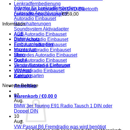
Adapter für Lenkradfernbedienung
VW Tiguan Autoradio Set DVD Bluetooth
Autoradio Anschlusskabel
Lenkradfernbedienung
€
359,00
Autoradio Einbauset
Radiohalterungen
Information
Soundsystem Aktivadapter
AGB
Audi Autoradio Einbauset
Datenschutz
BMW Autoradio Einbauset
Einbauanleitungen
Ford Autoradio Einbauset
Impressum
Mazda Autoradio Einbauset
Shop
Mercedes Autoradio Einbauset
Suche
Opel Autoradio Einbauset
Versandkosten & Lieferung
Skoda Autoradio Einbauset
Widerruf
VW Autoradio Einbauset
Zahlungsarten
Kontakt
Neueste Beiträge
Anmelden
17
Warenkorb /
€
0,00
0
Aug.
BMW 3er Touring E91 Radio Tausch 1 DIN oder
Keine
Doppel DIN
Kommentare
10
zu
Aug.
BMW
VW Passat B6 Fremdradio was wird benötigt