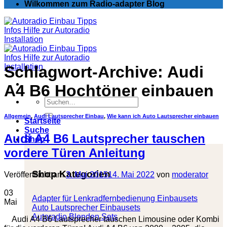
Wilkommen zum Radio-adapter Blog
Schlagwort-Archive:
Audi
A4 B6 Hochtöner einbauen
Suchen
nach:
Allgemein
,
Audi Lautsprecher Einbau
,
Wie kann ich Auto Lautsprecher einbauen
Startseite
Suche
Audi A4 B6 Lautsprecher tauschen
Shop
vordere Türen Anleitung
Shop Kategorien
Veröffentlicht am
3. Mai 2015
14. Mai 2022
von
moderator
03
Adapter für Lenkradfernbedienung Einbausets
Mai
Auto Lautsprecher Einbausets
Autoradio Blenden Sets
Audi A4 B6 Lautsprecher tauschen Limousine oder Kombi