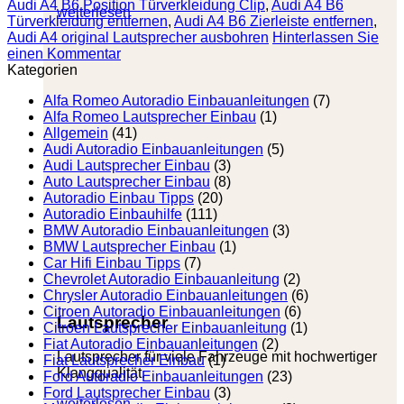
Audi A4 B6 Position Türverkleidung Clip
,
Audi A4 B6
weiterlesen
Türverkleidung entfernen
,
Audi A4 B6 Zierleiste entfernen
,
Audi A4 original Lautsprecher ausbohren
Hinterlassen Sie
einen Kommentar
Kategorien
Alfa Romeo Autoradio Einbauanleitungen
(7)
Alfa Romeo Lautsprecher Einbau
(1)
Allgemein
(41)
Audi Autoradio Einbauanleitungen
(5)
Audi Lautsprecher Einbau
(3)
Auto Lautsprecher Einbau
(8)
Autoradio Einbau Tipps
(20)
Autoradio Einbauhilfe
(111)
BMW Autoradio Einbauanleitungen
(3)
BMW Lautsprecher Einbau
(1)
Car Hifi Einbau Tipps
(7)
Chevrolet Autoradio Einbauanleitung
(2)
Chrysler Autoradio Einbauanleitungen
(6)
Citroen Autoradio Einbauanleitungen
(6)
Lautsprecher
Citroen Lautsprecher Einbauanleitung
(1)
Fiat Autoradio Einbauanleitungen
(2)
Lautsprecher für viele Fahrzeuge mit hochwertiger
Fiat Lautsprecher Einbau
(1)
Klangqualität.
Ford Autoradio Einbauanleitungen
(23)
Ford Lautsprecher Einbau
(3)
weiterlesen