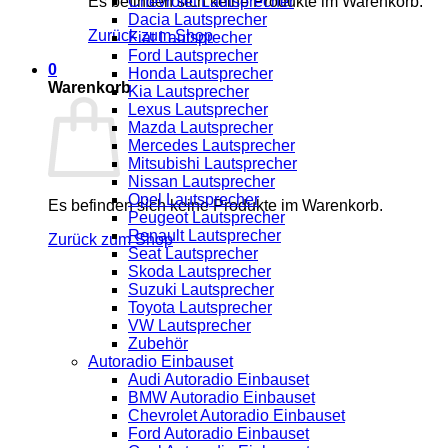
Es befinden sich keine Produkte im Warenkorb.
Chevrolet Lautsprecher
Dacia Lautsprecher
Zurück zum Shop
Fiat Lautsprecher
Ford Lautsprecher
0
Honda Lautsprecher
Warenkorb
Kia Lautsprecher
Lexus Lautsprecher
Mazda Lautsprecher
Mercedes Lautsprecher
Mitsubishi Lautsprecher
Nissan Lautsprecher
Opel Lautsprecher
Es befinden sich keine Produkte im Warenkorb.
Peugeot Lautsprecher
Renault Lautsprecher
Zurück zum Shop
Seat Lautsprecher
Skoda Lautsprecher
Suzuki Lautsprecher
Toyota Lautsprecher
VW Lautsprecher
Zubehör
Autoradio Einbauset
Audi Autoradio Einbauset
BMW Autoradio Einbauset
Chevrolet Autoradio Einbauset
Ford Autoradio Einbauset