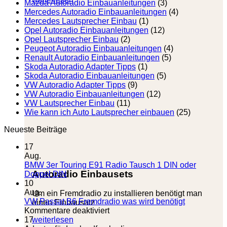
Mazda Autoradio Einbauanleitungen
(3)
Mercedes Autoradio Einbauanleitungen
(4)
Mercedes Lautsprecher Einbau
(1)
Opel Autoradio Einbauanleitungen
(12)
Opel Lautsprecher Einbau
(2)
Peugeot Autoradio Einbauanleitungen
(4)
Renault Autoradio Einbauanleitungen
(5)
Skoda Autoradio Adapter Tipps
(1)
Skoda Autoradio Einbauanleitungen
(5)
VW Autoradio Adapter Tipps
(9)
VW Autoradio Einbauanleitungen
(12)
VW Lautsprecher Einbau
(11)
Wie kann ich Auto Lautsprecher einbauen
(25)
Neueste Beiträge
17
Aug.
BMW 3er Touring E91 Radio Tausch 1 DIN oder
Autoradio Einbausets
Keine
Doppel DIN
Kommentare
10
zu
Aug.
Um ein Fremdradio zu installieren benötigt man
BMW
VW Passat B6 Fremdradio was wird benötigt
einen Einbausatz
3er
für
Kommentare deaktiviert
Touring
VW
weiterlesen
17