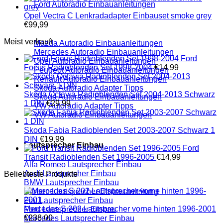
Ford Autoradio Einbauanleitungen
Opel Vectra C Lenkradadapter Einbauset smoke grey
€
99,99
Meist verkauft
Mazda Autoradio Einbauanleitungen
Mercedes Autoradio Einbauanleitungen
Ford
Opel Autoradio Einbauanleitungen
Focus Radioblenden Set 1998-2004
€
14,99
Peugeot Autoradio Einbauanleitungen
Renault Autoradio Einbauanleitungen
Skoda Autoradio Adapter Tipps
Skoda Octavia Radioblenden Set 2004-2013 Schwarz
Skoda Autoradio Einbauanleitungen
1 DIN
€
29,99
VW Autoradio Adapter Tipps
VW Autoradio Einbauanleitungen
Skoda Fabia Radioblenden Set 2003-2007 Schwarz 1
DIN
€
19,99
Lautsprecher Einbau
Ford
Transit Radioblenden Set 1996-2005
€
14,99
Alfa Romeo Lautsprecher Einbau
Audi Lautsprecher Einbau
Beliebteste Produkte
BMW Lautsprecher Einbau
Citroen Lautsprecher Einbauanleitung
Fiat Lautsprecher Einbau
Mercedes S 202 Lautsprecher vorne hinten 1996-2001
Ford Lautsprecher Einbau
€
238,00
Mercedes Lautsprecher Einbau