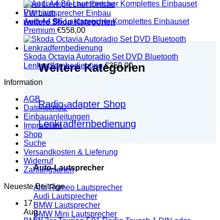
Opel Lautsprecher Einbau
VW Lautsprecher Einbau
Audi A4 B6 Lautsprecher Komplettes Einbauset
weitere Shop Kategorien
Premium
€
558,00
Skoda Octavia Autoradio Set DVD Bluetooth
Weitere Kategorien
Lenkradfernbedienung
€
359,00
Information
AGB
Radio-adapter Shop
Datenschutz
Einbauanleitungen
Lenkradfernbedienung
Impressum
Shop
Suche
Versandkosten & Lieferung
Widerruf
Auto-Lautsprecher
Zahlungsarten
Neueste Beiträge
Alfa Romeo Lautsprecher
Audi Lautsprecher
17
BMW Lautsprecher
Aug.
BMW Mini Lautsprecher