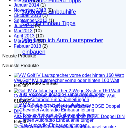
Autoradio Einbau Tipps
Januar 2014
(1)
November 2013
(9)
Autoradio Einbauhilfe
Oktober 2013
(1)
September 2013
(1)
Car Hifi Einbau Tipps
Juni 2013
(3)
Mai 2013
(10)
April 2013
(10)
Wie kann ich Auto Lautsprecher
März 2013
(67)
Februar 2013
(2)
einbauen
Neuste Produkte
Neueste Produkte
VW Golf IV Lautsprecher vorne oder hinten 160 Watt
Autoradio Einbau
€
95,00
Alfa Romeo Autoradio Einbauanleitungen
Golf IV Autolautsprecher 2-Wege-System 160 Watt
Audi Autoradio Einbauanleitungen
€
189,00
BMW Autoradio Einbauanleitungen
Chevrolet Autoradio Einbauanleitung
Chrysler Autoradio Einbauanleitungen
Alfa Romeo GT Aktivsystemadapter BOSE Doppel DIN
Citroen Autoradio Einbauanleitungen
€
59,00
Fiat Autoradio Einbauanleitungen