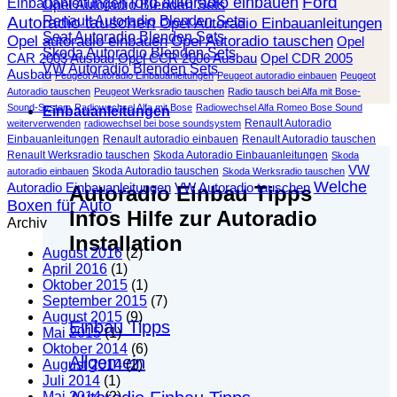
Ford
ford autoradio einbauen
Einbauanleitungen
Opel Autoradio Blenden Sets
Autoradio tauschen
Renault Autoradio Blenden Sets
Opel Autoradio Einbauanleitungen
Seat Autoradio Blenden Sets
Opel autoradio einbauen
Opel Autoradio tauschen
Opel
Skoda Autoradio Blenden Sets
CAR 2003 Ausbau
Opel CCR 2006 Ausbau
Opel CDR 2005
VW Autoradio Blenden Sets
Ausbau
Peugeot Autoradio Einbauanleitungen
Peugeot autoradio einbauen
Peugeot
Autoradio tauschen
Peugeot Werksradio tauschen
Radio tausch bei Alfa mit Bose-
Sound-System
Radiowechsel Alfa mit Bose
Radiowechsel Alfa Romeo Bose Sound
Einbauanleitungen
Renault Autoradio
weiterverwenden
radiowechsel bei bose soundsystem‎
Einbauanleitungen
Renault autoradio einbauen
Renault Autoradio tauschen
Renault Werksradio tauschen
Skoda Autoradio Einbauanleitungen
Skoda
VW
Skoda Autoradio tauschen
autoradio einbauen
Skoda Werksradio tauschen
Welche
Autoradio Einbauanleitungen
VW Autoradio tauschen
Autoradio Einbau Tipps
Boxen für Auto
Infos Hilfe zur Autoradio
Archiv
Installation
August 2016
(2)
April 2016
(1)
Oktober 2015
(1)
September 2015
(7)
August 2015
(9)
Einbau Tipps
Mai 2015
(1)
Oktober 2014
(6)
Allgemein
August 2014
(2)
Juli 2014
(1)
Mai 2014
(2)