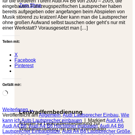
für die vorderen Türen! Audi A4 B6 von 2000 – 2005, die
Zum Shop
eingebauten Fahrzeugspezifischen Lautsprecher haben
bereits aufgegeben oder angefangen beim Abspielen von
Musik störend zu kratzen! Aber kann man die Lautsprecher
ohne großen Aufwand selbst tauschen oder geht’s nur mit
einer Werkstatt? Vorausgesetzt man […]
Teilen mit:
X
Facebook
Pinterest
Gefällt mir:
Wird
geladen …
Weiterlesen
→
Lenkradfernbedienung
Veröffentlicht am
Allgemein
,
Audi Lautsprecher Einbau
,
Wie
kann ich Auto Lautsprecher einbauen
|
Markiert
Audi A4
,
Adapter für Lenkradfernbedienung zur
Audi A4 B6
,
Audi A4 B6 Hochtöner einbauen
,
Audi A4 B6
Wiederherstellung mit einem Fremdradio
Lautsprecher Einbauplätze
,
Audi A4 B6 Lautsprecher Größe
,