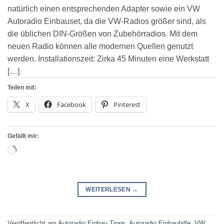
natürlich einen entsprechenden Adapter sowie ein VW
Autoradio Einbauset, da die VW-Radios größer sind, als
die üblichen DIN-Größen von Zubehörradios. Mit dem
neuen Radio können alle modernen Quellen genutzt
werden. Installationszeit: Zirka 45 Minuten eine Werkstatt
[…]
Teilen mit:
X
Facebook
Pinterest
Gefällt mir:
Wird
geladen …
WEITERLESEN
→
Veröffentlicht am
Autoradio Einbau Tipps
,
Autoradio Einbauhilfe
,
VW