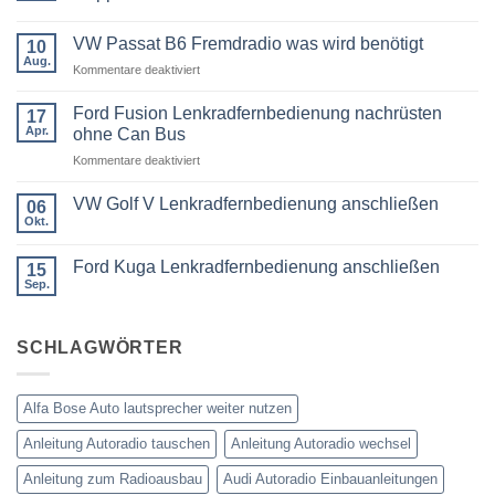
Keine
Kommentare
VW Passat B6 Fremdradio was wird benötigt
zu
10
BMW
Aug.
für
Kommentare deaktiviert
3er
Touring
VW
E91
Passat
Ford Fusion Lenkradfernbedienung nachrüsten
17
Radio
B6
Tausch
Apr.
ohne Can Bus
1
Fremdradio
DIN
für
Kommentare deaktiviert
was
oder
Ford
wird
Doppel
Fusion
benötigt
DIN
VW Golf V Lenkradfernbedienung anschließen
06
Lenkradfernbedienung
Okt.
Keine
nachrüsten
Kommentare
ohne
zu
Ford Kuga Lenkradfernbedienung anschließen
15
VW
Can
Golf
Sep.
Keine
Bus
V
Kommentare
Lenkradfernbedienung
zu
anschließen
Ford
SCHLAGWÖRTER
Kuga
Lenkradfernbedienung
anschließen
Alfa Bose Auto lautsprecher weiter nutzen
Anleitung Autoradio tauschen
Anleitung Autoradio wechsel
Anleitung zum Radioausbau
Audi Autoradio Einbauanleitungen