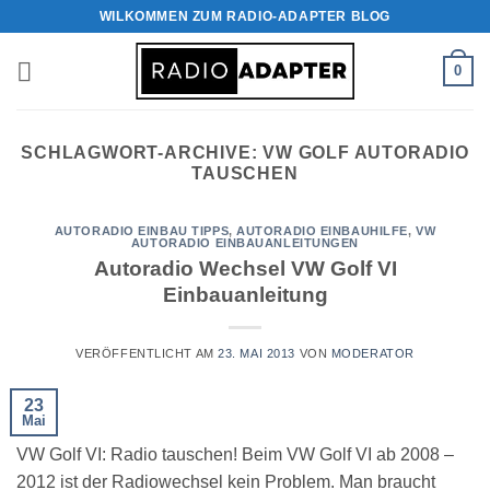
Zum
WILKOMMEN ZUM RADIO-ADAPTER BLOG
Inhalt
springen
0
SCHLAGWORT-ARCHIVE:
VW GOLF AUTORADIO
TAUSCHEN
AUTORADIO EINBAU TIPPS
,
AUTORADIO EINBAUHILFE
,
VW
AUTORADIO EINBAUANLEITUNGEN
Autoradio Wechsel VW Golf VI
Einbauanleitung
VERÖFFENTLICHT AM
23. MAI 2013
VON
MODERATOR
23
Mai
VW Golf VI: Radio tauschen! Beim VW Golf VI ab 2008 –
2012 ist der Radiowechsel kein Problem. Man braucht