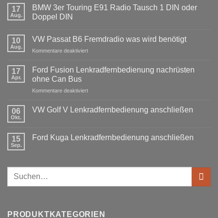
BMW 3er Touring E91 Radio Tausch 1 DIN oder
17
Aug.
Doppel DIN
Keine
Kommentare
VW Passat B6 Fremdradio was wird benötigt
zu
10
BMW
Aug.
für
Kommentare deaktiviert
3er
Touring
VW
E91
Passat
Ford Fusion Lenkradfernbedienung nachrüsten
17
Radio
B6
Tausch
Apr.
ohne Can Bus
1
Fremdradio
DIN
für
Kommentare deaktiviert
was
oder
Ford
wird
Doppel
Fusion
benötigt
DIN
VW Golf V Lenkradfernbedienung anschließen
06
Lenkradfernbedienung
Okt.
Keine
nachrüsten
Kommentare
ohne
zu
Ford Kuga Lenkradfernbedienung anschließen
15
VW
Can
Golf
Sep.
Keine
Bus
V
Kommentare
Lenkradfernbedienung
zu
anschließen
Ford
Suchen
Kuga
Lenkradfernbedienung
nach:
anschließen
PRODUKTKATEGORIEN