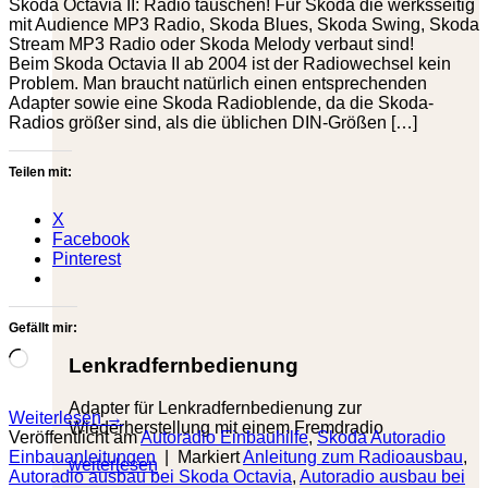
Skoda Octavia II: Radio tauschen! Für Skoda die werksseitig
mit Audience MP3 Radio, Skoda Blues, Skoda Swing, Skoda
Stream MP3 Radio oder Skoda Melody verbaut sind!
Beim Skoda Octavia II ab 2004 ist der Radiowechsel kein
Problem. Man braucht natürlich einen entsprechenden
Adapter sowie eine Skoda Radioblende, da die Skoda-
Radios größer sind, als die üblichen DIN-Größen […]
Teilen mit:
X
Facebook
Pinterest
Gefällt mir:
Wird
Lenkradfernbedienung
geladen …
Adapter für Lenkradfernbedienung zur
Weiterlesen
→
Wiederherstellung mit einem Fremdradio
Veröffentlicht am
Autoradio Einbauhilfe
,
Skoda Autoradio
Einbauanleitungen
|
Markiert
Anleitung zum Radioausbau
,
weiterlesen
Autoradio ausbau bei Skoda Octavia
,
Autoradio ausbau bei