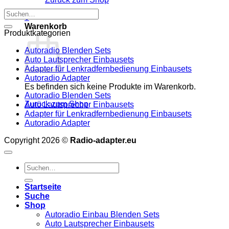
Golf
Bus
Komment
Suchen
V
zu
0
nach:
Lenkradf
Ford
Warenkorb
anschlie
Kuga
Produktkategorien
Lenkradf
anschlie
Autoradio Blenden Sets
Auto Lautsprecher Einbausets
Adapter für Lenkradfernbedienung Einbausets
Autoradio Adapter
Es befinden sich keine Produkte im Warenkorb.
Autoradio Blenden Sets
Zurück zum Shop
Auto Lautsprecher Einbausets
Adapter für Lenkradfernbedienung Einbausets
Autoradio Adapter
Copyright 2026 ©
Radio-adapter.eu
Suchen
nach:
Startseite
Suche
Shop
Autoradio Einbau Blenden Sets
Auto Lautsprecher Einbausets