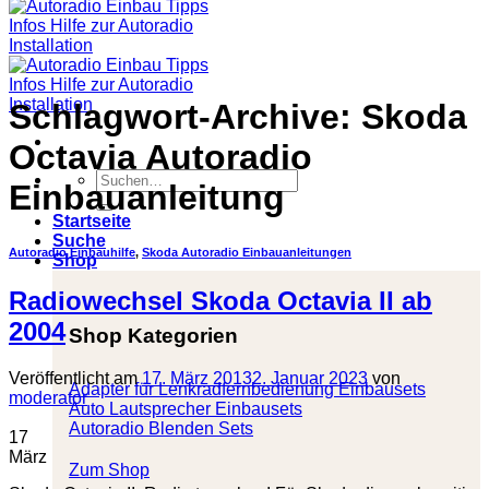
Schlagwort-Archive:
Skoda
Octavia Autoradio
Suchen
Einbauanleitung
nach:
Startseite
Suche
Autoradio Einbauhilfe
,
Skoda Autoradio Einbauanleitungen
Shop
Radiowechsel Skoda Octavia II ab
2004
Shop Kategorien
Veröffentlicht am
17. März 2013
2. Januar 2023
von
Adapter für Lenkradfernbedienung Einbausets
moderator
Auto Lautsprecher Einbausets
Autoradio Blenden Sets
17
März
Zum Shop