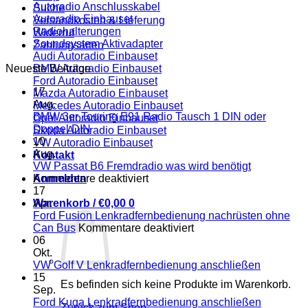
Autoradio Anschlusskabel
Suche
Autoradio Einbauset
Versandkosten & Lieferung
Radiohalterungen
Widerruf
Soundsystem Aktivadapter
Zahlungsarten
Audi Autoradio Einbauset
Neueste Beiträge
BMW Autoradio Einbauset
Ford Autoradio Einbauset
17
Mazda Autoradio Einbauset
Aug.
Mercedes Autoradio Einbauset
BMW 3er Touring E91 Radio Tausch 1 DIN oder
Opel Autoradio Einbauset
Keine
Doppel DIN
Skoda Autoradio Einbauset
Kommentare
10
VW Autoradio Einbauset
zu
Aug.
Kontakt
BMW
VW Passat B6 Fremdradio was wird benötigt
3er
für
Kommentare deaktiviert
Anmelden
Touring
VW
17
E91
Passat
Apr.
Warenkorb /
€
0,00
0
Radio
B6
Ford Fusion Lenkradfernbedienung nachrüsten ohne
Tausch
Fremdradio
für
Can Bus
Kommentare deaktiviert
1
was
Ford
06
DIN
wird
Fusion
Okt.
oder
benötigt
Lenkradfernbedienung
Keine
VW Golf V Lenkradfernbedienung anschließen
Doppel
nachrüsten
Komment
15
Es befinden sich keine Produkte im Warenkorb.
DIN
zu
ohne
Sep.
VW
Can
Keine
Ford Kuga Lenkradfernbedienung anschließen
Zurück zum Shop