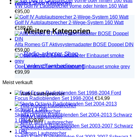
weitere Shop Kategorien
VW Golf IV Lautsprecher vorne oder hinten 160 Watt
€
95,00
Golf IV Autolautsprecher 2-Wege-System 160 Watt
€
189,00
Weitere Kategorien
Alfa Romeo GT Aktivsystemadapter BOSE Doppel DIN
€
59,00
Radio-adapter Shop
Lenkradfernbedienung
Opel Vectra C Lenkradadapter Einbauset smoke grey
€
99,99
Meist verkauft
Ford
Auto-Lautsprecher
Focus Radioblenden Set 1998-2004
€
14,99
Alfa Romeo Lautsprecher
Audi Lautsprecher
Skoda Octavia Radioblenden Set 2004-2013 Schwarz
BMW Lautsprecher
1 DIN
€
29,99
BMW Mini Lautsprecher
Chevrolet Lautsprecher
Citroen Lautsprecher
Skoda Fabia Radioblenden Set 2003-2007 Schwarz 1