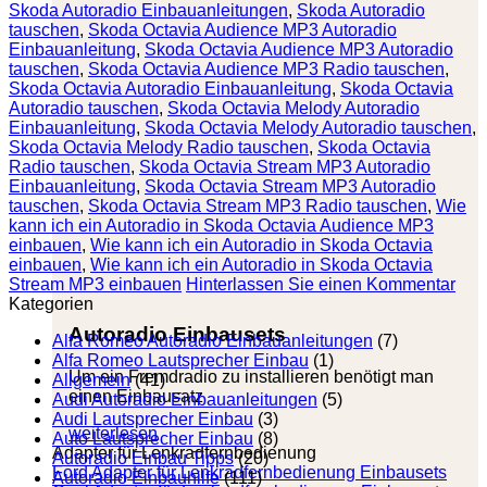
Skoda Autoradio Einbauanleitungen
,
Skoda Autoradio
tauschen
,
Skoda Octavia Audience MP3 Autoradio
Einbauanleitung
,
Skoda Octavia Audience MP3 Autoradio
tauschen
,
Skoda Octavia Audience MP3 Radio tauschen
,
Skoda Octavia Autoradio Einbauanleitung
,
Skoda Octavia
Autoradio tauschen
,
Skoda Octavia Melody Autoradio
Einbauanleitung
,
Skoda Octavia Melody Autoradio tauschen
,
Skoda Octavia Melody Radio tauschen
,
Skoda Octavia
Radio tauschen
,
Skoda Octavia Stream MP3 Autoradio
Einbauanleitung
,
Skoda Octavia Stream MP3 Autoradio
tauschen
,
Skoda Octavia Stream MP3 Radio tauschen
,
Wie
kann ich ein Autoradio in Skoda Octavia Audience MP3
einbauen
,
Wie kann ich ein Autoradio in Skoda Octavia
einbauen
,
Wie kann ich ein Autoradio in Skoda Octavia
Stream MP3 einbauen
Hinterlassen Sie einen Kommentar
Kategorien
Autoradio Einbausets
Alfa Romeo Autoradio Einbauanleitungen
(7)
Alfa Romeo Lautsprecher Einbau
(1)
Um ein Fremdradio zu installieren benötigt man
Allgemein
(41)
einen Einbausatz
Audi Autoradio Einbauanleitungen
(5)
Audi Lautsprecher Einbau
(3)
weiterlesen
Auto Lautsprecher Einbau
(8)
Adapter für Lenkradfernbedienung
Autoradio Einbau Tipps
(20)
Ford Adapter für Lenkradfernbedienung Einbausets
Autoradio Einbauhilfe
(111)