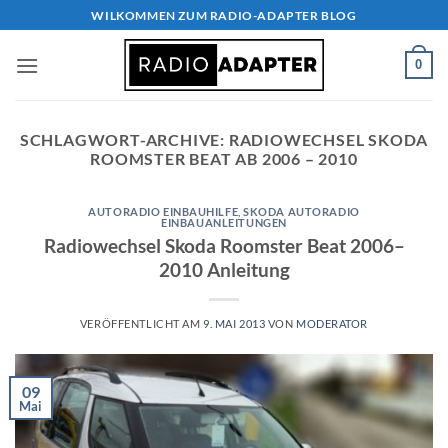
Zum
WILKOMMEN ZUM RADIO-ADAPTER BLOG
Inhalt
springen
0
SCHLAGWORT-ARCHIVE:
RADIOWECHSEL SKODA
ROOMSTER BEAT AB 2006 – 2010
AUTORADIO EINBAUHILFE
,
SKODA AUTORADIO
EINBAUANLEITUNGEN
Radiowechsel Skoda Roomster Beat 2006–
2010 Anleitung
VERÖFFENTLICHT AM
9. MAI 2013
VON
MODERATOR
09
Mai