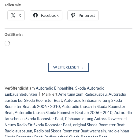
Teilen mit:
X
Facebook
Pinterest
Gefällt mir:
Wird
geladen …
WEITERLESEN
→
Veröffentlicht am
Autoradio Einbauhilfe
,
Skoda Autoradio
Einbauanleitungen
|
Markiert
Anleitung zum Radioausbau
,
Autoradio
ausbau bei Skoda Roomster Beat
,
Autoradio Einbauanleitung Skoda
Roomster Beat ab 2006 - 2010
,
Autoradio tausch in Skoda Roomster
Beat
,
Autoradio tausch Skoda Roomster Beat ab 2006 - 2010
,
Autoradio
tauschen in Skoda Roomster Beat
,
Einbauanleitung Autoradio wechsel
,
Neues Radio für Skoda Roomster Beat
,
original Skoda Roomster Beat
Radio ausbauen
,
Radio bei Skoda Roomster Beat wechseln
,
radio einbau
Skoda Roomster Beat
,
Radiowechsel Skoda Roomster Beat
,