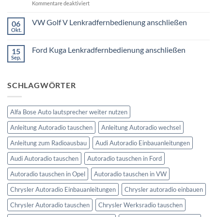
DIN
für
Kommentare deaktiviert
was
oder
Ford
wird
Doppel
Fusion
VW Golf V Lenkradfernbedienung anschließen
benötigt
DIN
06
Lenkradfernbedienung
Okt.
Keine
nachrüsten
Kommentare
ohne
zu
Ford Kuga Lenkradfernbedienung anschließen
15
VW
Can
Golf
Sep.
Keine
Bus
V
Kommentare
Lenkradfernbedienung
zu
anschließen
Ford
SCHLAGWÖRTER
Kuga
Lenkradfernbedienung
anschließen
Alfa Bose Auto lautsprecher weiter nutzen
Anleitung Autoradio tauschen
Anleitung Autoradio wechsel
Anleitung zum Radioausbau
Audi Autoradio Einbauanleitungen
Audi Autoradio tauschen
Autoradio tauschen in Ford
Autoradio tauschen in Opel
Autoradio tauschen in VW
Chrysler Autoradio Einbauanleitungen
Chrysler autoradio einbauen
Chrysler Autoradio tauschen
Chrysler Werksradio tauschen