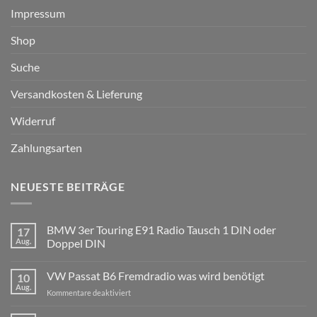
Impressum
Shop
Suche
Versandkosten & Lieferung
Widerruf
Zahlungsarten
NEUESTE BEITRÄGE
BMW 3er Touring E91 Radio Tausch 1 DIN oder
17
Aug.
Doppel DIN
Keine
Kommentare
VW Passat B6 Fremdradio was wird benötigt
10
zu
BMW
Aug.
für
Kommentare deaktiviert
3er
Touring
VW
E91
Passat