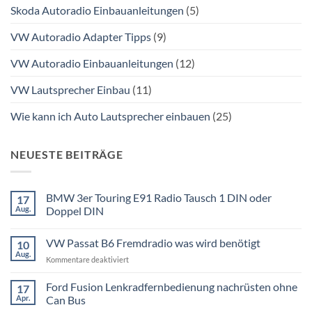
Skoda Autoradio Einbauanleitungen
(5)
VW Autoradio Adapter Tipps
(9)
VW Autoradio Einbauanleitungen
(12)
VW Lautsprecher Einbau
(11)
Wie kann ich Auto Lautsprecher einbauen
(25)
NEUESTE BEITRÄGE
BMW 3er Touring E91 Radio Tausch 1 DIN oder
17
Aug.
Doppel DIN
Keine
Kommentare
VW Passat B6 Fremdradio was wird benötigt
10
zu
BMW
Aug.
für
Kommentare deaktiviert
3er
Touring
VW
E91
Passat
Ford Fusion Lenkradfernbedienung nachrüsten ohne
17
Radio
B6
Tausch
Apr.
Can Bus
1
Fremdradio