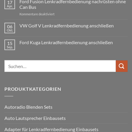
Ford Fusion Lenkradfernbedienung nachrüsten ohne
17
Radio
B6
Tausch
Apr.
Can Bus
1
Fremdradio
DIN
für
Kommentare deaktiviert
was
oder
Ford
wird
Doppel
Fusion
VW Golf V Lenkradfernbedienung anschließen
benötigt
DIN
06
Lenkradfernbedienung
Okt.
Keine
nachrüsten
Kommentare
ohne
zu
Ford Kuga Lenkradfernbedienung anschließen
15
VW
Can
Golf
Sep.
Keine
Bus
V
Kommentare
Lenkradfernbedienung
zu
anschließen
Ford
Suchen
Kuga
Lenkradfernbedienung
nach:
anschließen
PRODUKTKATEGORIEN
Autoradio Blenden Sets
Auto Lautsprecher Einbausets
Adapter für Lenkradfernbedienung Einbausets