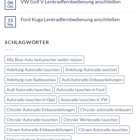
VW Golf V Lenkradfernbedienung anschließen
benötigt
DIN
06
Lenkradfernbedienung
Okt.
Keine
nachrüsten
Kommentare
ohne
zu
Ford Kuga Lenkradfernbedienung anschließen
15
VW
Can
Golf
Sep.
Keine
Bus
V
Kommentare
Lenkradfernbedienung
zu
anschließen
Ford
SCHLAGWÖRTER
Kuga
Lenkradfernbedienung
anschließen
Alfa Bose Auto lautsprecher weiter nutzen
Anleitung Autoradio tauschen
Anleitung Autoradio wechsel
Anleitung zum Radioausbau
Audi Autoradio Einbauanleitungen
Audi Autoradio tauschen
Autoradio tauschen in Ford
Autoradio tauschen in Opel
Autoradio tauschen in VW
Chrysler Autoradio Einbauanleitungen
Chrysler autoradio einbauen
Chrysler Autoradio tauschen
Chrysler Werksradio tauschen
Citroen Autoradio Einbauanleitungen
Citroen Autoradio tauschen
Einbauanleitung Autoradio wechsel