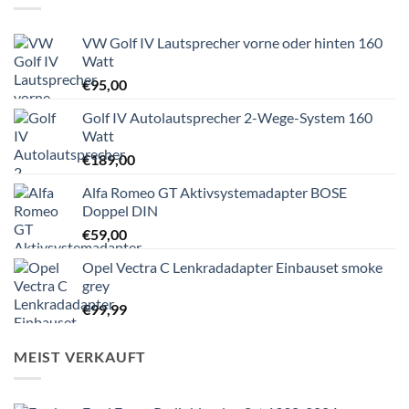
VW Golf IV Lautsprecher vorne oder hinten 160
Watt
€
95,00
Golf IV Autolautsprecher 2-Wege-System 160
Watt
€
189,00
Alfa Romeo GT Aktivsystemadapter BOSE
Doppel DIN
€
59,00
Opel Vectra C Lenkradadapter Einbauset smoke
grey
€
99,99
MEIST VERKAUFT