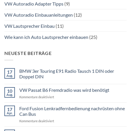
VW Autoradio Adapter Tipps
(9)
VW Autoradio Einbauanleitungen
(12)
VW Lautsprecher Einbau
(11)
Wie kann ich Auto Lautsprecher einbauen
(25)
NEUESTE BEITRÄGE
BMW 3er Touring E91 Radio Tausch 1 DIN oder
17
Aug.
Doppel DIN
Keine
Kommentare
VW Passat B6 Fremdradio was wird benötigt
10
zu
BMW
Aug.
für
Kommentare deaktiviert
3er
Touring
VW
E91
Passat
Ford Fusion Lenkradfernbedienung nachrüsten ohne
17
Radio
B6
Tausch
Apr.
Can Bus
1
Fremdradio
DIN
für
Kommentare deaktiviert
was
oder
Ford
wird
Doppel
Fusion