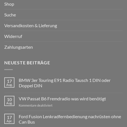
Shop
Suche
Versandkosten & Lieferung
Widerruf
Zahlungsarten
NEUESTE BEITRÄGE
BMW 3er Touring E91 Radio Tausch 1 DIN oder
17
Aug.
Doppel DIN
Keine
Kommentare
VW Passat B6 Fremdradio was wird benötigt
10
zu
BMW
Aug.
für
Kommentare deaktiviert
3er
Touring
VW
E91
Passat
Ford Fusion Lenkradfernbedienung nachrüsten ohne
17
Radio
B6
Tausch
Apr.
Can Bus
1
Fremdradio