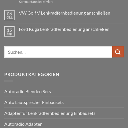
DIN
für
Kommentare deaktiviert
was
oder
Ford
wird
Doppel
Fusion
VW Golf V Lenkradfernbedienung anschließen
benötigt
DIN
06
Lenkradfernbedienung
Okt.
Keine
nachrüsten
Kommentare
ohne
zu
Ford Kuga Lenkradfernbedienung anschließen
15
VW
Can
Golf
Sep.
Keine
Bus
V
Kommentare
Lenkradfernbedienung
zu
anschließen
Ford
Suchen
Kuga
Lenkradfernbedienung
nach:
anschließen
PRODUKTKATEGORIEN
Autoradio Blenden Sets
Auto Lautsprecher Einbausets
Adapter für Lenkradfernbedienung Einbausets
Autoradio Adapter