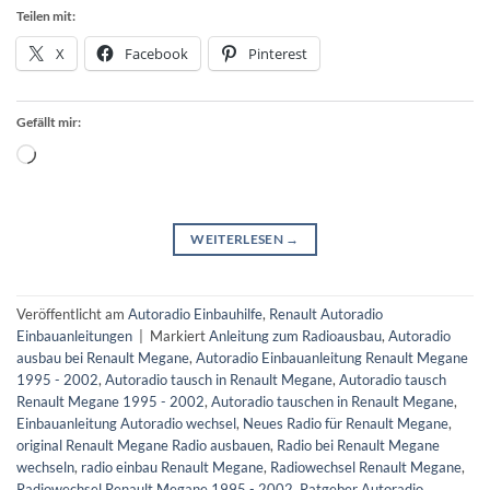
Teilen mit:
X
Facebook
Pinterest
Gefällt mir:
Wird
geladen …
WEITERLESEN
→
Veröffentlicht am
Autoradio Einbauhilfe
,
Renault Autoradio
Einbauanleitungen
|
Markiert
Anleitung zum Radioausbau
,
Autoradio
ausbau bei Renault Megane
,
Autoradio Einbauanleitung Renault Megane
1995 - 2002
,
Autoradio tausch in Renault Megane
,
Autoradio tausch
Renault Megane 1995 - 2002
,
Autoradio tauschen in Renault Megane
,
Einbauanleitung Autoradio wechsel
,
Neues Radio für Renault Megane
,
original Renault Megane Radio ausbauen
,
Radio bei Renault Megane
wechseln
,
radio einbau Renault Megane
,
Radiowechsel Renault Megane
,
Radiowechsel Renault Megane 1995 - 2002
,
Ratgeber Autoradio