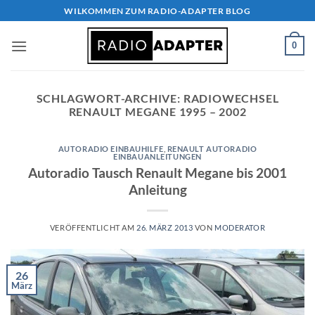
Zum
WILKOMMEN ZUM RADIO-ADAPTER BLOG
Inhalt
springen
0
SCHLAGWORT-ARCHIVE:
RADIOWECHSEL
RENAULT MEGANE 1995 – 2002
AUTORADIO EINBAUHILFE
,
RENAULT AUTORADIO
EINBAUANLEITUNGEN
Autoradio Tausch Renault Megane bis 2001
Anleitung
VERÖFFENTLICHT AM
26. MÄRZ 2013
VON
MODERATOR
26
März