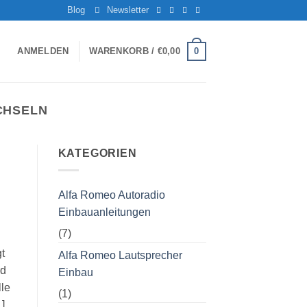
Blog
Newsletter
0
ANMELDEN
WARENKORB /
€
0,00
CHSELN
KATEGORIEN
Alfa Romeo Autoradio
Einbauanleitungen
(7)
t
Alfa Romeo Lautsprecher
rd
Einbau
lle
(1)
]