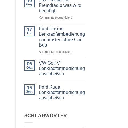
10
BMW
Aug.
Fremdradio was wird
3er
benötigt
Touring
E91
für
Kommentare deaktiviert
Radio
Tausch
VW
1
Passat
Ford Fusion
17
DIN
B6
Apr.
oder
Lenkradfernbedienung
Fremdradio
Doppel
nachrüsten ohne Can
DIN
was
Bus
wird
benötigt
für
Kommentare deaktiviert
Ford
Fusion
VW Golf V
06
Lenkradfernbedienung
Okt.
Lenkradfernbedienung
nachrüsten
anschließen
ohne
Keine
Can
Kommentare
Bus
Ford Kuga
zu
15
VW
Sep.
Lenkradfernbedienung
Golf
anschließen
V
Lenkradfernbedienung
Keine
anschließen
Kommentare
zu
Ford
SCHLAGWÖRTER
Kuga
Lenkradfernbedienung
anschließen