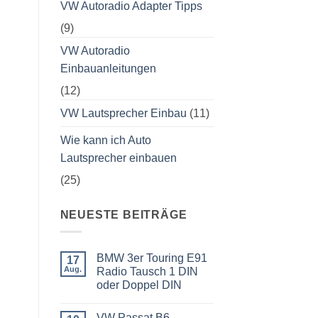
VW Autoradio Adapter Tipps
(9)
VW Autoradio
Einbauanleitungen
(12)
VW Lautsprecher Einbau
(11)
Wie kann ich Auto
Lautsprecher einbauen
(25)
NEUESTE BEITRÄGE
BMW 3er Touring E91
17
Aug.
Radio Tausch 1 DIN
oder Doppel DIN
Keine
Kommentare
VW Passat B6
zu