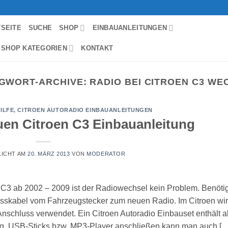
TSEITE
SUCHE
SHOP
EINBAUANLEITUNGEN
 SHOP KATEGORIEN
KONTAKT
GWORT-ARCHIVE:
RADIO BEI CITROEN C3 WE
ILFE
,
CITROEN AUTORADIO EINBAUANLEITUNGEN
en Citroen C3 Einbauanleitung
LICHT AM
20. MÄRZ 2013
VON
MODERATOR
 C3 ab 2002 – 2009 ist der Radiowechsel kein Problem. Benötig
usskabel vom Fahrzeugstecker zum neuen Radio. Im Citroen wi
Anschluss verwendet. Ein Citroen Autoradio Einbauset enthält a
g. USB-Sticks bzw. MP3-Player anschließen kann man auch […