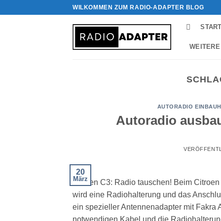
Zum
WILKOMMEN ZUM RADIO-ADAPTER BLOG
Inhalt
STAR
springen
WEITERE
SCHLA
AUTORADIO EINBAUH
Autoradio ausbau
VERÖFFENT
20
März
Citroen C3: Radio tauschen! Beim Citroen
wird eine Radiohalterung und das Anschl
ein spezieller Antennenadapter mit Fakra 
notwendigen Kabel und die Radiohalterun