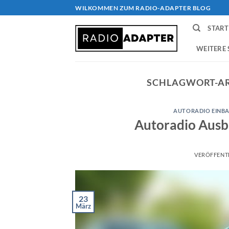
Zum
WILKOMMEN ZUM RADIO-ADAPTER BLOG
Inhalt
START
springen
WEITERE 
SCHLAGWORT-A
AUTORADIO EINBA
Autoradio Ausb
VERÖFFENT
23
März