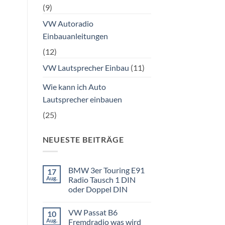
(9)
VW Autoradio
Einbauanleitungen
(12)
VW Lautsprecher Einbau
(11)
Wie kann ich Auto
Lautsprecher einbauen
(25)
NEUESTE BEITRÄGE
BMW 3er Touring E91
17
Aug.
Radio Tausch 1 DIN
oder Doppel DIN
Keine
Kommentare
VW Passat B6
10
zu
BMW
Aug.
Fremdradio was wird