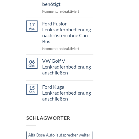
3er
benötigt
Touring
E91
für
Kommentare deaktiviert
Radio
Tausch
VW
1
Passat
Ford Fusion
17
DIN
B6
Apr.
oder
Lenkradfernbedienung
Fremdradio
Doppel
nachrüsten ohne Can
DIN
was
Bus
wird
benötigt
für
Kommentare deaktiviert
Ford
Fusion
VW Golf V
06
Lenkradfernbedienung
Okt.
Lenkradfernbedienung
nachrüsten
anschließen
ohne
Keine
Can
Kommentare
Bus
Ford Kuga
15
zu
VW
Sep.
Lenkradfernbedienung
Golf
anschließen
V
Lenkradfernbedienung
Keine
anschließen
Kommentare
zu
SCHLAGWÖRTER
Ford
Kuga
Lenkradfernbedienung
anschließen
Alfa Bose Auto lautsprecher weiter