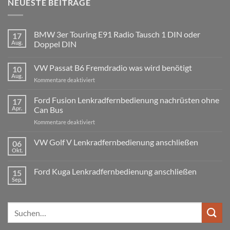
NEUESTE BEITRÄGE
BMW 3er Touring E91 Radio Tausch 1 DIN oder
17
Aug.
Doppel DIN
Keine
Kommentare
VW Passat B6 Fremdradio was wird benötigt
10
zu
BMW
Aug.
für
Kommentare deaktiviert
3er
Touring
VW
E91
Passat
Ford Fusion Lenkradfernbedienung nachrüsten ohne
17
Radio
B6
Tausch
Apr.
Can Bus
1
Fremdradio
DIN
für
Kommentare deaktiviert
was
oder
Ford
wird
Doppel
Fusion
VW Golf V Lenkradfernbedienung anschließen
benötigt
DIN
06
Lenkradfernbedienung
Okt.
Keine
nachrüsten
Kommentare
ohne
zu
Ford Kuga Lenkradfernbedienung anschließen
15
VW
Can
Golf
Sep.
Keine
Bus
V
Kommentare
Lenkradfernbedienung
zu
anschließen
Ford
Suchen
Kuga
Lenkradfernbedienung
nach:
anschließen