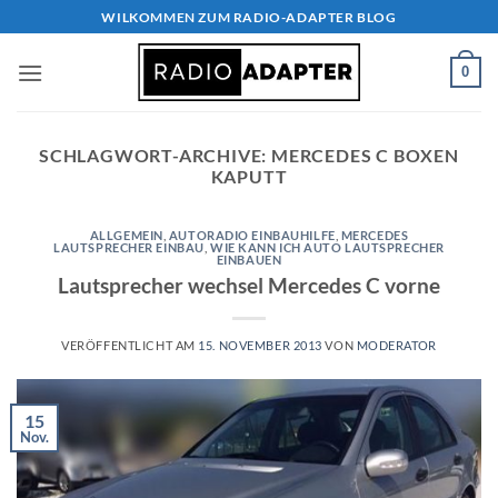
Zum
WILKOMMEN ZUM RADIO-ADAPTER BLOG
Inhalt
springen
0
SCHLAGWORT-ARCHIVE:
MERCEDES C BOXEN
KAPUTT
ALLGEMEIN
,
AUTORADIO EINBAUHILFE
,
MERCEDES
LAUTSPRECHER EINBAU
,
WIE KANN ICH AUTO LAUTSPRECHER
EINBAUEN
Lautsprecher wechsel Mercedes C vorne
VERÖFFENTLICHT AM
15. NOVEMBER 2013
VON
MODERATOR
15
Nov.