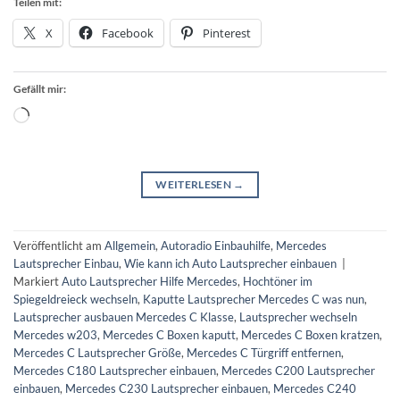
Teilen mit:
X
Facebook
Pinterest
Gefällt mir:
Wird
geladen …
WEITERLESEN
→
Veröffentlicht am
Allgemein
,
Autoradio Einbauhilfe
,
Mercedes
Lautsprecher Einbau
,
Wie kann ich Auto Lautsprecher einbauen
|
Markiert
Auto Lautsprecher Hilfe Mercedes
,
Hochtöner im
Spiegeldreieck wechseln
,
Kaputte Lautsprecher Mercedes C was nun
,
Lautsprecher ausbauen Mercedes C Klasse
,
Lautsprecher wechseln
Mercedes w203
,
Mercedes C Boxen kaputt
,
Mercedes C Boxen kratzen
,
Mercedes C Lautsprecher Größe
,
Mercedes C Türgriff entfernen
,
Mercedes C180 Lautsprecher einbauen
,
Mercedes C200 Lautsprecher
einbauen
,
Mercedes C230 Lautsprecher einbauen
,
Mercedes C240