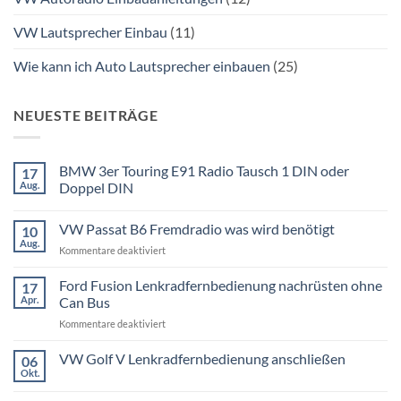
VW Lautsprecher Einbau
(11)
Wie kann ich Auto Lautsprecher einbauen
(25)
NEUESTE BEITRÄGE
BMW 3er Touring E91 Radio Tausch 1 DIN oder
17
Aug.
Doppel DIN
Keine
Kommentare
VW Passat B6 Fremdradio was wird benötigt
10
zu
BMW
Aug.
für
Kommentare deaktiviert
3er
Touring
VW
E91
Passat
Ford Fusion Lenkradfernbedienung nachrüsten ohne
17
Radio
B6
Tausch
Apr.
Can Bus
1
Fremdradio
DIN
für
Kommentare deaktiviert
was
oder
Ford
wird
Doppel
Fusion
VW Golf V Lenkradfernbedienung anschließen
benötigt
DIN
06
Lenkradfernbedienung
Okt.
Keine
nachrüsten
Kommentare
ohne
zu