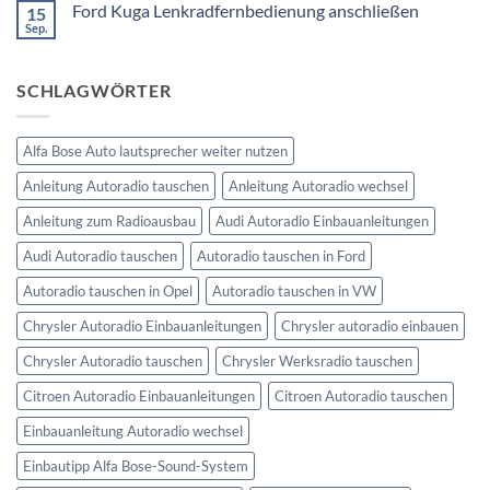
Ford Kuga Lenkradfernbedienung anschließen
15
VW
Can
Golf
Sep.
Keine
Bus
V
Kommentare
Lenkradfernbedienung
zu
anschließen
Ford
SCHLAGWÖRTER
Kuga
Lenkradfernbedienung
anschließen
Alfa Bose Auto lautsprecher weiter nutzen
Anleitung Autoradio tauschen
Anleitung Autoradio wechsel
Anleitung zum Radioausbau
Audi Autoradio Einbauanleitungen
Audi Autoradio tauschen
Autoradio tauschen in Ford
Autoradio tauschen in Opel
Autoradio tauschen in VW
Chrysler Autoradio Einbauanleitungen
Chrysler autoradio einbauen
Chrysler Autoradio tauschen
Chrysler Werksradio tauschen
Citroen Autoradio Einbauanleitungen
Citroen Autoradio tauschen
Einbauanleitung Autoradio wechsel
Einbautipp Alfa Bose-Sound-System