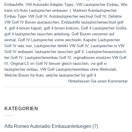
Einbauhilfe
,
VW Autoradio Adapter Tipps
,
VW Lautsprecher Einbau
,
Wie
kann ich Auto Lautsprecher einbauen
|
Markiert
Autolautsprecher
Einbau Tipps VW Golf IV
,
Autolautsprecher wechsel Golf IV
,
Defekte
VW Golf IV Boxen austauschen
,
Einbauhilfe lautsprecherwechsel golf
4
,
golf 4 boxen kaputt
,
golf 4 boxen kratzen
,
Golf 4 Lautsprecher Größe
,
golf 4 lautsprecher tauschen anleitung
,
Golf Boxen verzerren auf
einmal
,
Golf IV Lautsprecher vorne wechseln
,
Kaputte Lautsprecher
Golf IV was nun
,
Lautsprecher defekt VW Golf IV
,
Lautsprecher in VW
Golf IV einbauen
,
lautsprecher tauschen golf 4
,
Lautsprecheraustausch
bei Golf IV
,
Lautsprechereinbau Golf IV
,
orginalboxen ersetzen VW Golf
IV
,
Original-LS im Golf IV besser gleich tauschen
,
vw golf iv
lautsprecher einbau
,
VW Golf Lautsprechereinbau ohne Werkstatt
,
Welche Boxen für Auto
,
welche lautsprecher für golf 4
Hinterlassen Sie einen Kommentar
KATEGORIEN
Alfa Romeo Autoradio Einbauanleitungen
(7)