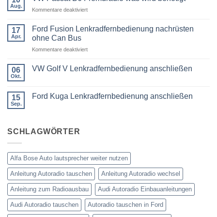
BMW
Aug.
für
Kommentare deaktiviert
3er
Touring
VW
E91
Passat
Ford Fusion Lenkradfernbedienung nachrüsten
17
Radio
B6
Tausch
Apr.
ohne Can Bus
1
Fremdradio
DIN
für
Kommentare deaktiviert
was
oder
Ford
wird
Doppel
Fusion
benötigt
DIN
VW Golf V Lenkradfernbedienung anschließen
06
Lenkradfernbedienung
Okt.
Keine
nachrüsten
Kommentare
ohne
zu
Ford Kuga Lenkradfernbedienung anschließen
15
VW
Can
Golf
Sep.
Keine
Bus
V
Kommentare
Lenkradfernbedienung
zu
anschließen
Ford
SCHLAGWÖRTER
Kuga
Lenkradfernbedienung
anschließen
Alfa Bose Auto lautsprecher weiter nutzen
Anleitung Autoradio tauschen
Anleitung Autoradio wechsel
Anleitung zum Radioausbau
Audi Autoradio Einbauanleitungen
Audi Autoradio tauschen
Autoradio tauschen in Ford