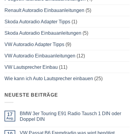
Renault Autoradio Einbauanleitungen
(5)
Skoda Autoradio Adapter Tipps
(1)
Skoda Autoradio Einbauanleitungen
(5)
VW Autoradio Adapter Tipps
(9)
VW Autoradio Einbauanleitungen
(12)
VW Lautsprecher Einbau
(11)
Wie kann ich Auto Lautsprecher einbauen
(25)
NEUESTE BEITRÄGE
BMW 3er Touring E91 Radio Tausch 1 DIN oder
17
Aug.
Doppel DIN
Keine
Kommentare
VW Passat B6 Fremdradio was wird benötigt
zu
10