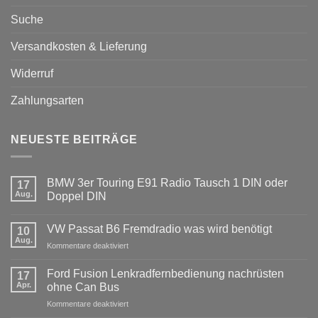
Suche
Versandkosten & Lieferung
Widerruf
Zahlungsarten
NEUESTE BEITRÄGE
BMW 3er Touring E91 Radio Tausch 1 DIN oder
17
Aug.
Doppel DIN
Keine
Kommentare
VW Passat B6 Fremdradio was wird benötigt
zu
10
BMW
Aug.
für
Kommentare deaktiviert
3er
Touring
VW
E91
Passat
Ford Fusion Lenkradfernbedienung nachrüsten
17
Radio
B6
Tausch
Apr.
ohne Can Bus
1
Fremdradio
DIN
für
Kommentare deaktiviert
was
oder
Ford
wird