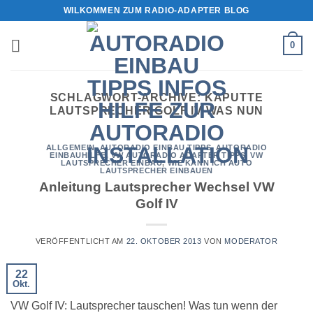
Zum
WILKOMMEN ZUM RADIO-ADAPTER BLOG
Inhalt
springen
0
SCHLAGWORT-ARCHIVE:
KAPUTTE
LAUTSPRECHER GOLF IV WAS NUN
ALLGEMEIN
,
AUTORADIO EINBAU TIPPS
,
AUTORADIO
EINBAUHILFE
,
VW AUTORADIO ADAPTER TIPPS
,
VW
LAUTSPRECHER EINBAU
,
WIE KANN ICH AUTO
LAUTSPRECHER EINBAUEN
Anleitung Lautsprecher Wechsel VW
Golf IV
VERÖFFENTLICHT AM
22. OKTOBER 2013
VON
MODERATOR
22
Okt.
VW Golf IV: Lautsprecher tauschen! Was tun wenn der