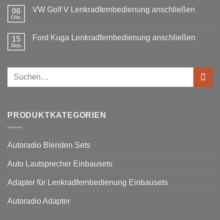
Doppel
Fusion
benötigt
DIN
VW Golf V Lenkradfernbedienung anschließen
06
Lenkradfernbedienung
Okt.
Keine
nachrüsten
Kommentare
ohne
zu
Ford Kuga Lenkradfernbedienung anschließen
15
VW
Can
Golf
Sep.
Keine
Bus
V
Kommentare
Lenkradfernbedienung
zu
anschließen
Ford
Suchen
Kuga
Lenkradfernbedienung
nach:
anschließen
PRODUKTKATEGORIEN
Autoradio Blenden Sets
Auto Lautsprecher Einbausets
Adapter für Lenkradfernbedienung Einbausets
Autoradio Adapter