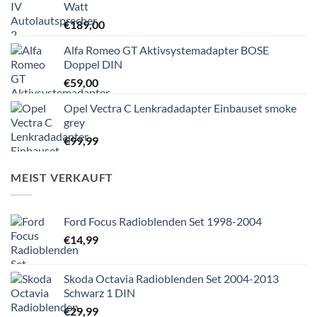
Watt
€
189,00
Alfa Romeo GT Aktivsystemadapter BOSE
Doppel DIN
€
59,00
Opel Vectra C Lenkradadapter Einbauset smoke
grey
€
99,99
MEIST VERKAUFT
Ford Focus Radioblenden Set 1998-2004
€
14,99
Skoda Octavia Radioblenden Set 2004-2013
Schwarz 1 DIN
€
29,99