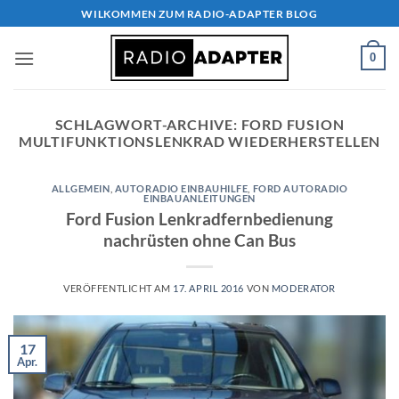
Zum
WILKOMMEN ZUM RADIO-ADAPTER BLOG
Inhalt
springen
0
SCHLAGWORT-ARCHIVE:
FORD FUSION
MULTIFUNKTIONSLENKRAD WIEDERHERSTELLEN
ALLGEMEIN
,
AUTORADIO EINBAUHILFE
,
FORD AUTORADIO
EINBAUANLEITUNGEN
Ford Fusion Lenkradfernbedienung
nachrüsten ohne Can Bus
VERÖFFENTLICHT AM
17. APRIL 2016
VON
MODERATOR
17
Apr.