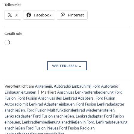
Teilen mit:
X
Facebook
Pinterest
Gefällt mir:
Wird
geladen …
WEITERLESEN
→
Veröffentlicht am
Allgemein
,
Autoradio Einbauhilfe
,
Ford Autoradio
Einbauanleitungen
|
Markiert
Anschluss Lenkradfernbedienung Ford
Fusion
,
Ford Fusion Anschluss des Lenkrad Adapters
,
Ford Fusion
Autoradio mit Lenkrad Adapter einbauen
,
Ford Fusion Lenkradadapter
anschließen
,
Ford Fusion Multifunktionslenkrad wiederherstellen
,
Lenkradadapter Ford Fusion anschließen
,
Lenkradadapter Ford Fusion
einbauen
,
Lenkradfernbedienung anschließen in Ford
,
Lenkradsteuerung
anschließen Ford Fusion
,
Neues Ford Fusion Radio an
Lenkradfernbedienung anschließen