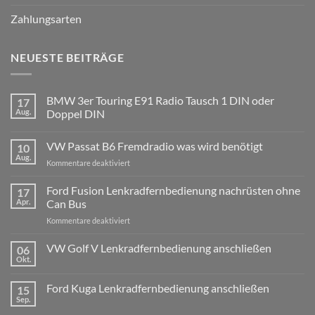
Zahlungsarten
NEUESTE BEITRÄGE
BMW 3er Touring E91 Radio Tausch 1 DIN oder
17
Aug.
Doppel DIN
Keine
Kommentare
VW Passat B6 Fremdradio was wird benötigt
10
zu
BMW
Aug.
für
Kommentare deaktiviert
3er
Touring
VW
E91
Passat
Ford Fusion Lenkradfernbedienung nachrüsten ohne
17
Radio
B6
Tausch
Apr.
Can Bus
1
Fremdradio
DIN
für
Kommentare deaktiviert
was
oder
Ford
wird
Doppel
Fusion
VW Golf V Lenkradfernbedienung anschließen
benötigt
DIN
06
Lenkradfernbedienung
Okt.
Keine
nachrüsten
Kommentare
ohne
zu
Ford Kuga Lenkradfernbedienung anschließen
15
VW
Can
Golf
Sep.
Keine
Bus
V
Kommentare