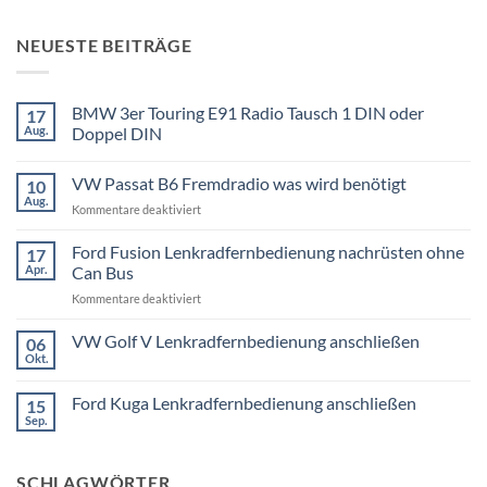
NEUESTE BEITRÄGE
BMW 3er Touring E91 Radio Tausch 1 DIN oder
17
Aug.
Doppel DIN
Keine
Kommentare
VW Passat B6 Fremdradio was wird benötigt
10
zu
BMW
Aug.
für
Kommentare deaktiviert
3er
Touring
VW
E91
Passat
Ford Fusion Lenkradfernbedienung nachrüsten ohne
17
Radio
B6
Tausch
Apr.
Can Bus
1
Fremdradio
DIN
für
Kommentare deaktiviert
was
oder
Ford
wird
Doppel
Fusion
VW Golf V Lenkradfernbedienung anschließen
benötigt
DIN
06
Lenkradfernbedienung
Okt.
Keine
nachrüsten
Kommentare
ohne
zu
Ford Kuga Lenkradfernbedienung anschließen
15
VW
Can
Golf
Sep.
Keine
Bus
V
Kommentare
Lenkradfernbedienung
zu
anschließen
Ford
SCHLAGWÖRTER
Kuga