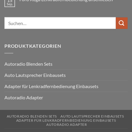
15
Can
Golf
Sep.
Keine
Bus
V
Kommentare
Lenkradfernbedienung
zu
anschließen
Ford
Suchen
Kuga
Lenkradfernbedienung
nach:
anschließen
PRODUKTKATEGORIEN
Autoradio Blenden Sets
Auto Lautsprecher Einbausets
Adapter für Lenkradfernbedienung Einbausets
Autoradio Adapter
AUTORADIO BLENDEN SETS
AUTO LAUTSPRECHER EINBAUSETS
ADAPTER FÜR LENKRADFERNBEDIENUNG EINBAUSETS
AUTORADIO ADAPTER