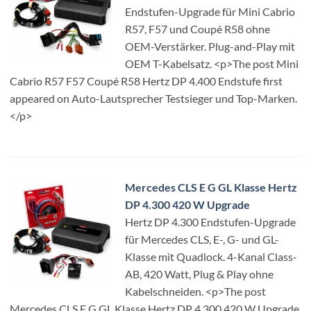
Endstufen-Upgrade für Mini Cabrio
R57, F57 und Coupé R58 ohne
OEM-Verstärker. Plug-and-Play mit
OEM T-Kabelsatz. <p>The post Mini
Cabrio R57 F57 Coupé R58 Hertz DP 4.400 Endstufe first
appeared on Auto-Lautsprecher Testsieger und Top-Marken.
</p>
Mercedes CLS E G GL Klasse Hertz
DP 4.300 420 W Upgrade
Hertz DP 4.300 Endstufen-Upgrade
für Mercedes CLS, E-, G- und GL-
Klasse mit Quadlock. 4-Kanal Class-
AB, 420 Watt, Plug & Play ohne
Kabelschneiden. <p>The post
Mercedes CLS E G GL Klasse Hertz DP 4.300 420 W Upgrade