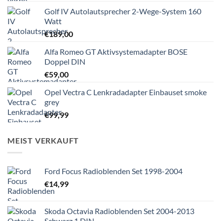
Golf IV Autolautsprecher 2-Wege-System 160
Watt
€
189,00
Alfa Romeo GT Aktivsystemadapter BOSE
Doppel DIN
€
59,00
Opel Vectra C Lenkradadapter Einbauset smoke
grey
€
99,99
MEIST VERKAUFT
Ford Focus Radioblenden Set 1998-2004
€
14,99
Skoda Octavia Radioblenden Set 2004-2013
Schwarz 1 DIN