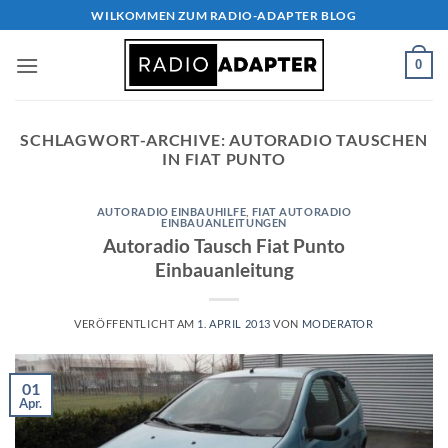
Zum
WILKOMMEN ZUM RADIO-ADAPTER BLOG
Inhalt
springen
0
SCHLAGWORT-ARCHIVE:
AUTORADIO TAUSCHEN
IN FIAT PUNTO
AUTORADIO EINBAUHILFE
,
FIAT AUTORADIO
EINBAUANLEITUNGEN
Autoradio Tausch Fiat Punto
Einbauanleitung
VERÖFFENTLICHT AM
1. APRIL 2013
VON
MODERATOR
01
Apr.