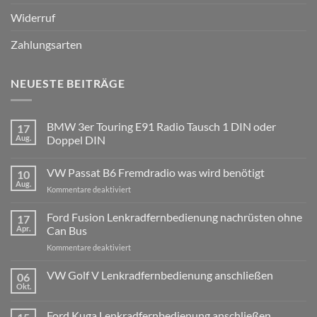
Widerruf
Zahlungsarten
NEUESTE BEITRÄGE
BMW 3er Touring E91 Radio Tausch 1 DIN oder
17
Aug.
Doppel DIN
Keine
Kommentare
VW Passat B6 Fremdradio was wird benötigt
10
zu
BMW
Aug.
für
Kommentare deaktiviert
3er
Touring
VW
E91
Passat
Ford Fusion Lenkradfernbedienung nachrüsten ohne
17
Radio
B6
Tausch
Apr.
Can Bus
1
Fremdradio
DIN
für
Kommentare deaktiviert
was
oder
Ford
wird
Doppel
Fusion
VW Golf V Lenkradfernbedienung anschließen
benötigt
DIN
06
Lenkradfernbedienung
Okt.
Keine
nachrüsten
Kommentare
ohne
zu
Ford Kuga Lenkradfernbedienung anschließen
VW