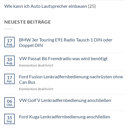
Wie kann ich Auto Lautsprecher einbauen
(25)
NEUESTE BEITRÄGE
BMW 3er Touring E91 Radio Tausch 1 DIN oder
17
Aug.
Doppel DIN
Keine
Kommentare
VW Passat B6 Fremdradio was wird benötigt
10
zu
BMW
Aug.
für
Kommentare deaktiviert
3er
Touring
VW
E91
Passat
Ford Fusion Lenkradfernbedienung nachrüsten ohne
17
Radio
B6
Tausch
Apr.
Can Bus
1
Fremdradio
DIN
für
Kommentare deaktiviert
was
oder
Ford
wird
Doppel
Fusion
VW Golf V Lenkradfernbedienung anschließen
benötigt
DIN
06
Lenkradfernbedienung
Okt.
Keine
nachrüsten
Kommentare
ohne
zu
Ford Kuga Lenkradfernbedienung anschließen
15
VW
Can
Golf
Sep.
Keine
Bus
V
Kommentare
Lenkradfernbedienung