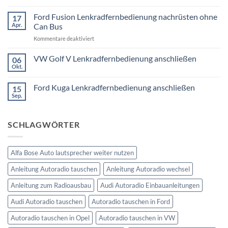
Touring
VW
E91
Passat
Ford Fusion Lenkradfernbedienung nachrüsten ohne
17
Radio
B6
Tausch
Apr.
Can Bus
1
Fremdradio
DIN
für
Kommentare deaktiviert
was
oder
Ford
wird
Doppel
Fusion
VW Golf V Lenkradfernbedienung anschließen
benötigt
DIN
06
Lenkradfernbedienung
Okt.
Keine
nachrüsten
Kommentare
ohne
zu
Ford Kuga Lenkradfernbedienung anschließen
15
VW
Can
Golf
Sep.
Keine
Bus
V
Kommentare
Lenkradfernbedienung
zu
anschließen
Ford
SCHLAGWÖRTER
Kuga
Lenkradfernbedienung
anschließen
Alfa Bose Auto lautsprecher weiter nutzen
Anleitung Autoradio tauschen
Anleitung Autoradio wechsel
Anleitung zum Radioausbau
Audi Autoradio Einbauanleitungen
Audi Autoradio tauschen
Autoradio tauschen in Ford
Autoradio tauschen in Opel
Autoradio tauschen in VW