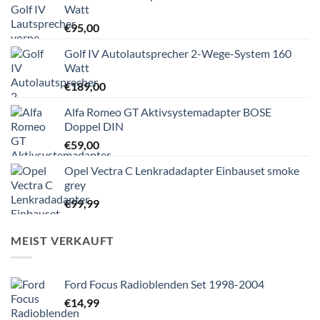
Watt
€
95,00
Golf IV Autolautsprecher 2-Wege-System 160
Watt
€
189,00
Alfa Romeo GT Aktivsystemadapter BOSE
Doppel DIN
€
59,00
Opel Vectra C Lenkradadapter Einbauset smoke
grey
€
99,99
MEIST VERKAUFT
Ford Focus Radioblenden Set 1998-2004
€
14,99