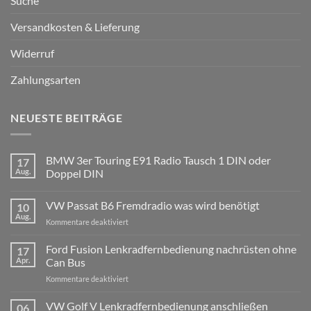
Suche
Versandkosten & Lieferung
Widerruf
Zahlungsarten
NEUESTE BEITRÄGE
BMW 3er Touring E91 Radio Tausch 1 DIN oder
17
Aug.
Doppel DIN
Keine
Kommentare
VW Passat B6 Fremdradio was wird benötigt
10
zu
BMW
Aug.
für
Kommentare deaktiviert
3er
Touring
VW
E91
Passat
Ford Fusion Lenkradfernbedienung nachrüsten ohne
17
Radio
B6
Tausch
Apr.
Can Bus
1
Fremdradio
DIN
für
Kommentare deaktiviert
was
oder
Ford
wird
Doppel
Fusion
VW Golf V Lenkradfernbedienung anschließen
benötigt
DIN
06