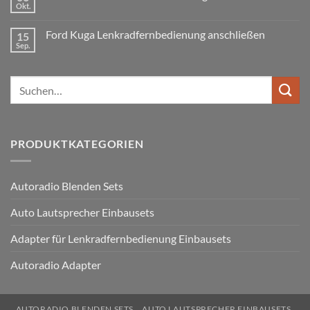
Lenkradfernbedienung
Okt.
Keine
nachrüsten
Kommentare
ohne
zu
Ford Kuga Lenkradfernbedienung anschließen
15
VW
Can
Golf
Sep.
Keine
Bus
V
Kommentare
Lenkradfernbedienung
zu
anschließen
Ford
Suchen
Kuga
Lenkradfernbedienung
nach:
anschließen
PRODUKTKATEGORIEN
Autoradio Blenden Sets
Auto Lautsprecher Einbausets
Adapter für Lenkradfernbedienung Einbausets
Autoradio Adapter
AUTORADIO BLENDEN SETS
AUTO LAUTSPRECHER EINBAUSETS