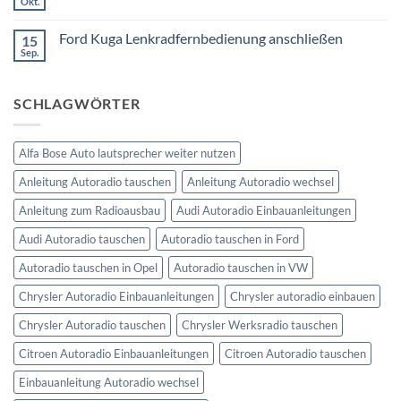
Okt.
Keine
nachrüsten
Kommentare
ohne
zu
Ford Kuga Lenkradfernbedienung anschließen
15
VW
Can
Golf
Sep.
Keine
Bus
V
Kommentare
Lenkradfernbedienung
zu
anschließen
Ford
SCHLAGWÖRTER
Kuga
Lenkradfernbedienung
anschließen
Alfa Bose Auto lautsprecher weiter nutzen
Anleitung Autoradio tauschen
Anleitung Autoradio wechsel
Anleitung zum Radioausbau
Audi Autoradio Einbauanleitungen
Audi Autoradio tauschen
Autoradio tauschen in Ford
Autoradio tauschen in Opel
Autoradio tauschen in VW
Chrysler Autoradio Einbauanleitungen
Chrysler autoradio einbauen
Chrysler Autoradio tauschen
Chrysler Werksradio tauschen
Citroen Autoradio Einbauanleitungen
Citroen Autoradio tauschen
Einbauanleitung Autoradio wechsel