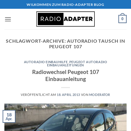
Zum
WILKOMMEN ZUM RADIO-ADAPTER BLOG
Inhalt
springen
0
SCHLAGWORT-ARCHIVE:
AUTORADIO TAUSCH IN
PEUGEOT 107
AUTORADIO EINBAUHILFE
,
PEUGEOT AUTORADIO
EINBAUANLEITUNGEN
Radiowechsel Peugeot 107
Einbauanleitung
VERÖFFENTLICHT AM
18. APRIL 2013
VON
MODERATOR
18
Apr.