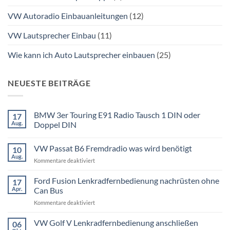
VW Autoradio Einbauanleitungen
(12)
VW Lautsprecher Einbau
(11)
Wie kann ich Auto Lautsprecher einbauen
(25)
NEUESTE BEITRÄGE
BMW 3er Touring E91 Radio Tausch 1 DIN oder
17
Aug.
Doppel DIN
Keine
Kommentare
VW Passat B6 Fremdradio was wird benötigt
10
zu
BMW
Aug.
für
Kommentare deaktiviert
3er
Touring
VW
E91
Passat
Ford Fusion Lenkradfernbedienung nachrüsten ohne
17
Radio
B6
Tausch
Apr.
Can Bus
1
Fremdradio
DIN
für
Kommentare deaktiviert
was
oder
Ford
wird
Doppel
Fusion
VW Golf V Lenkradfernbedienung anschließen
benötigt
DIN
06
Lenkradfernbedienung