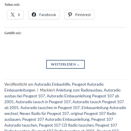
Teilen mit:
X
Facebook
Pinterest
Gefällt mir:
WEITERLESEN
→
Veröffentlicht am
Autoradio Einbauhilfe
,
Peugeot Autoradio
Einbauanleitungen
|
Markiert
Anleitung zum Radioausbau
,
Autoradio
ausbau bei Peugeot 107
,
Autoradio Einbauanleitung Peugeot 107 ab
2005
,
Autoradio tausch in Peugeot 107
,
Autoradio tausch Peugeot 107
ab 2005
,
Autoradio tauschen in Peugeot 107
,
Einbauanleitung Autoradio
wechsel
,
Neues Radio für Peugeot 107
,
original Peugeot 107 Radio
ausbauen
,
Peugeot 107 Autoradio Einbauanleitung
,
Peugeot 107
Autoradio tauschen
,
Peugeot 107 CD Radio tauschen
,
Peugeot 107
Radio tauschen
,
Peugeot 107 Radio tauschen ab 2005
,
Peugeot 107