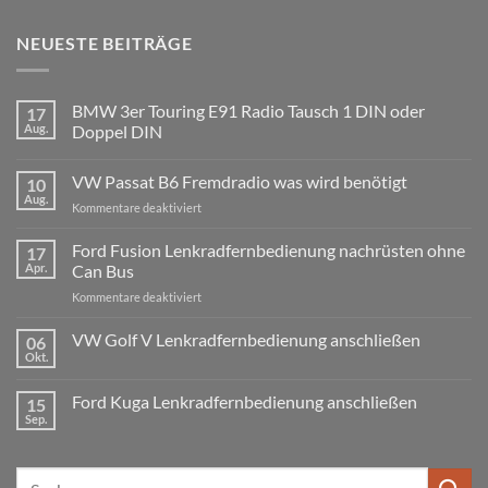
NEUESTE BEITRÄGE
BMW 3er Touring E91 Radio Tausch 1 DIN oder
17
Aug.
Doppel DIN
Keine
Kommentare
VW Passat B6 Fremdradio was wird benötigt
10
zu
BMW
Aug.
für
Kommentare deaktiviert
3er
Touring
VW
E91
Passat
Ford Fusion Lenkradfernbedienung nachrüsten ohne
17
Radio
B6
Tausch
Apr.
Can Bus
1
Fremdradio
DIN
für
Kommentare deaktiviert
was
oder
Ford
wird
Doppel
Fusion
VW Golf V Lenkradfernbedienung anschließen
benötigt
DIN
06
Lenkradfernbedienung
Okt.
Keine
nachrüsten
Kommentare
ohne
zu
Ford Kuga Lenkradfernbedienung anschließen
15
VW
Can
Golf
Sep.
Keine
Bus
V
Kommentare
Lenkradfernbedienung
zu
anschließen
Ford
Suchen
Kuga